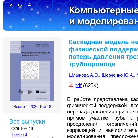
Каскадная модель не
физической поддерж
потерь давления тре
трубопроводе
Шлыкова А.О.
,
Шевченко Ю.А.
,
pdf
(625K)
В работе представлена ка
физической поддержкой, пр
Номер 1, 2026 Том 18
перепада давления при трехф
прямом участке трубы с 
Все выпуски
преодоления ограничен
2026 Том 18
корреляций и вычислитель
Номер 3
моделирования предложен