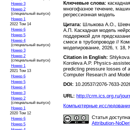
Ключевые слова:
каскадная
Номер 3
многофазное течение, машин
Номер 2
(специальный выпуск)
регрессионная модель
Номер 1
Цитата:
Шлыкова А.О., Шевче
2022 Том 14
Номер 6
А.П. Каскадная модель нейр
Номер 5
поддержкой для предсказани
Номер 4
смеси в трубопроводе // Ко
(специальный выпуск)
моделирование, 2026, т. 18, 
Номер 3
Номер 2
Citation in English:
Shlykova 
(специальный выпуск)
Koroleva A.P. Physics-assiste
Номер 1
predicting pressure losses of a
2021 Том 13
Computer Research and Modelin
Номер 6
Номер 5
DOI:
10.20537/2076-7633-2026
Номер 4
Номер 3
URL:
http://crm.ics.org.ru/jour
Номер 2
(специальный выпуск)
Компьютерные исследования 
Номер 1
2020 Том 12
Статья доступн
Номер 6
Attribution-NoDer
Номер 5
Номер 4