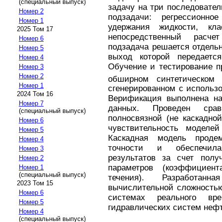
(специальный выпуск)
задачу на три последовате
Номер 2
подзадачи: регрессионно
Номер 1
удержания жидкости, кл
2025 Том 17
непосредственный расче
Номер 6
подзадача решается отдель
Номер 5
выход которой передаетс
Номер 4
Обучение и тестирование п
Номер 3
Номер 2
обширном синтетическом 
Номер 1
сгенерированном с использ
2024 Том 16
Верификация выполнена на
Номер 7
данных. Проведен сра
(специальный выпуск)
полносвязной (не каскадно
Номер 6
чувствительность моделе
Номер 5
Каскадная модель продем
Номер 4
точности и обеспечила
Номер 3
результатов за счет полу
Номер 2
параметров (коэффициен
Номер 1
(специальный выпуск)
течения). Разработан
2023 Том 15
вычислительной сложностью
Номер 6
системах реального в
Номер 5
гидравлических систем неф
Номер 4
(специальный выпуск)