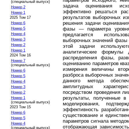
параметров исходного, неи
(специальный выпуск)
задача оценивания ис
Номер 2
эффективно решаться рас
Номер 1
результатов выборочных из
2025 Том 17
решения задачи оценивания
Номер 6
Номер 5
фазы — параметра уровн
Номер 4
предлагается использ
Номер 3
выборочных значений фазы 
Номер 2
этой задачи использую
Номер 1
аналитические формулы 
2024 Том 16
распределения фазы, раз
Номер 7
оцениванию параметров кваз
(специальный выпуск)
измерения величины второ
Номер 6
разброса выборочных значе
Номер 5
данного метода обеспеч
Номер 4
амплитудных характери
Номер 3
посредством проведения ли
Номер 2
результаты, полученные в 
Номер 1
(специальный выпуск)
моделирования, подтвер
2023 Том 15
эффективность разработанн
Номер 6
существование и единствен
Номер 5
параметров сигнала методом
Номер 4
отображающая зависимость 
(специальный выпуск)