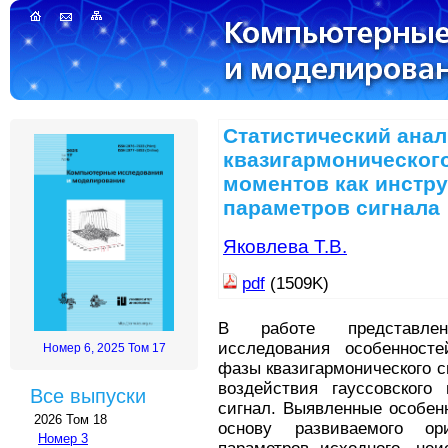
Статистический ана
квазигармоническог
моментов как инстр
параметров сигнала
Яковлева Т.В.
pdf
(1509K)
В работе представлен
исследования особенносте
Номер 6, 2025 Том 17
фазы квазигармонического с
воздействия гауссовского
Все выпуски
сигнал. Выявленные особен
2026 Том 18
основу развиваемого ор
Номер 3