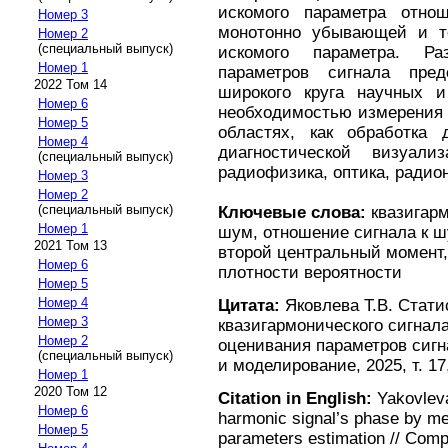
искомого параметра отно
Номер 3
монотонно убывающей и т
Номер 2
(специальный выпуск)
искомого параметра. Ра
Номер 1
параметров сигнала пре
2022 Том 14
широкого круга научных и
Номер 6
необходимостью измерения у
Номер 5
областях, как обработка
Номер 4
диагностической визуализ
(специальный выпуск)
радиофизика, оптика, радио
Номер 3
Номер 2
(специальный выпуск)
Ключевые слова:
квазигарм
Номер 1
шум, отношение сигнала к ш
2021 Том 13
второй центральный момент
Номер 6
плотности вероятности
Номер 5
Номер 4
Цитата:
Яковлева Т.В. Стат
Номер 3
квазигармонического сигнал
Номер 2
оценивания параметров сигн
(специальный выпуск)
и моделирование, 2025, т. 17
Номер 1
2020 Том 12
Citation in English:
Yakovleva 
Номер 6
harmonic signal’s phase by me
Номер 5
parameters estimation // Com