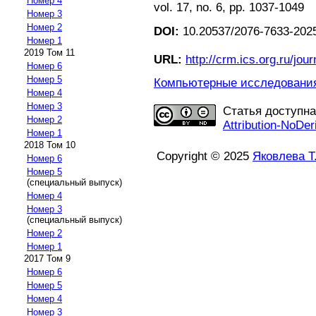
Номер 4
vol. 17, no. 6, pp. 1037-1049
Номер 3
Номер 2
DOI:
10.20537/2076-7633-202
Номер 1
2019 Том 11
URL:
http://crm.ics.org.ru/jour
Номер 6
Номер 5
Компьютерные исследования 
Номер 4
Номер 3
Статья доступн
Номер 2
Attribution-NoDer
Номер 1
2018 Том 10
Copyright © 2025
Яковлева Т
Номер 6
Номер 5
(специальный выпуск)
Номер 4
Номер 3
(специальный выпуск)
Номер 2
Номер 1
2017 Том 9
Номер 6
Номер 5
Номер 4
Номер 3