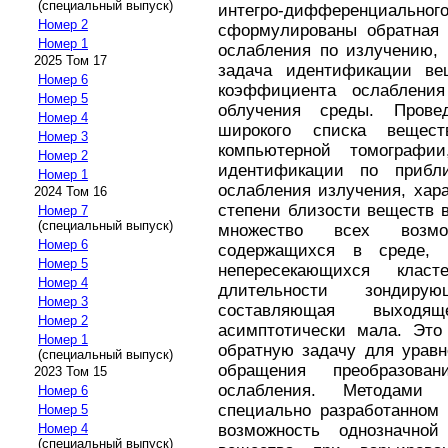
(специальный выпуск)
интегро-дифференциальног
Номер 2
сформулированы обратная 
Номер 1
ослабления по излучению, 
2025 Том 17
задача идентификации ве
Номер 6
коэффициента ослабления
Номер 5
облучения среды. Провед
Номер 4
широкого списка вещес
Номер 3
компьютерной томографи
Номер 2
идентификации по прибл
Номер 1
ослабления излучения, хар
2024 Том 16
степени близости веществ в
Номер 7
(специальный выпуск)
множество всех возмо
Номер 6
содержащихся в среде, 
Номер 5
непересекающихся клас
Номер 4
длительности зондиру
Номер 3
составляющая выход
Номер 2
асимптотически мала. Это 
Номер 1
обратную задачу для уравн
(специальный выпуск)
обращения преобразов
2023 Том 15
ослабления. Методами 
Номер 6
специально разработанном
Номер 5
возможность однозначно
Номер 4
(специальный выпуск)