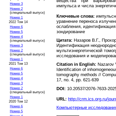
вещества при варьирова
Номер 3
импульса и числа энергетич
Номер 2
(специальный выпуск)
Ключевые слова:
импульсна
Номер 1
уравнение переноса излучен
2022 Том 14
ослабления, идентификация
Номер 6
зондирование
Номер 5
Номер 4
Цитата:
Назаров В.Г., Прохор
(специальный выпуск)
Идентификация неоднородно
Номер 3
мультиэнергетической томо
Номер 2
(специальный выпуск)
исследования и моделирование
Номер 1
2021 Том 13
Citation in English:
Nazarov V
Номер 6
Identification of inhomogeneou
Номер 5
tomography methods // Comput
Номер 4
17, no. 4, pp. 621-639
Номер 3
DOI:
10.20537/2076-7633-2025
Номер 2
(специальный выпуск)
Номер 1
URL:
http://crm.ics.org.ru/jour
2020 Том 12
Номер 6
Компьютерные исследования 
Номер 5