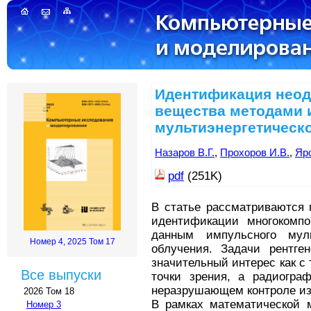
Идентификация нео
вещества методами 
мультиэнергетическ
Назаров В.Г.
,
Прохоров И.В.
,
Яр
pdf
(251K)
В статье рассматриваются 
идентификации многокомп
данным импульсного мульт
Номер 4, 2025 Том 17
облучения. Задачи рентген
значительный интерес как с 
Все выпуски
точки зрения, а радиогра
неразрушающем контроле из
2026 Том 18
В рамках математической м
Номер 3