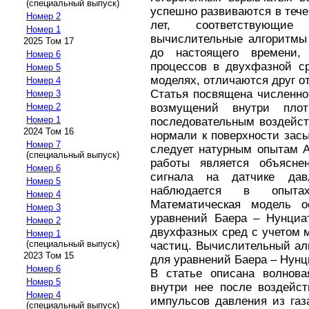
(специальный выпуск)
успешно развиваются в тече
Номер 2
лет, соответствующи
Номер 1
вычислительные алгоритмы 
2025 Том 17
до настоящего времени,
Номер 6
процессов в двухфазной с
Номер 5
моделях, отличаются друг от
Номер 4
Статья посвящена численно
Номер 3
возмущений внутри плот
Номер 2
Номер 1
последовательным воздейст
2024 Том 16
нормали к поверхности засы
Номер 7
следует натурным опытам А
(специальный выпуск)
работы является объясне
Номер 6
сигнала на датчике дав
Номер 5
наблюдается в опыта
Номер 4
Математическая модель о
Номер 3
уравнений Баера – Нунциа
Номер 2
двухфазных сред с учетом 
Номер 1
(специальный выпуск)
частиц. Вычислительный ал
2023 Том 15
для уравнений Баера – Нунц
Номер 6
В статье описана волнова
Номер 5
внутри нее после воздейст
Номер 4
импульсов давления из газ
(специальный выпуск)