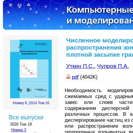
Численное моделир
распространения зо
плотной засыпке гр
Уткин П.С.
,
Чупров П.А.
pdf
(4042K)
Необходимость моделиров
сжимаемых сред с ударны
завес или слоев част
Номер 6, 2024 Том 16
содержанием дисперсной
различных процессов. В к
Все выпуски
диспергирование частиц из 
2026 Том 18
или распространение вол
Номер 3
гетерогенных взрывчатых в