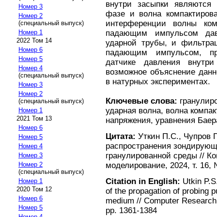
внутри засыпки являются 
Номер 3
фазе и волна компактирова
Номер 2
интерференции волны ком
(специальный выпуск)
падающим импульсом дав
Номер 1
2022 Том 14
ударной трубы, и фильтра
Номер 6
падающим импульсом, пр
Номер 5
датчике давления внутри
Номер 4
возможное объяснение данн
(специальный выпуск)
в натурных экспериментах.
Номер 3
Номер 2
Ключевые слова:
гранулиро
(специальный выпуск)
ударная волна, волна компа
Номер 1
2021 Том 13
напряжения, уравнения Баер
Номер 6
Цитата:
Уткин П.С., Чупров 
Номер 5
распространения зондирующ
Номер 4
гранулированной среды // К
Номер 3
Номер 2
моделирование, 2024, т. 16, 
(специальный выпуск)
Citation in English:
Utkin P.S
Номер 1
2020 Том 12
of the propagation of probing p
Номер 6
medium // Computer Research a
Номер 5
pp. 1361-1384
Номер 4