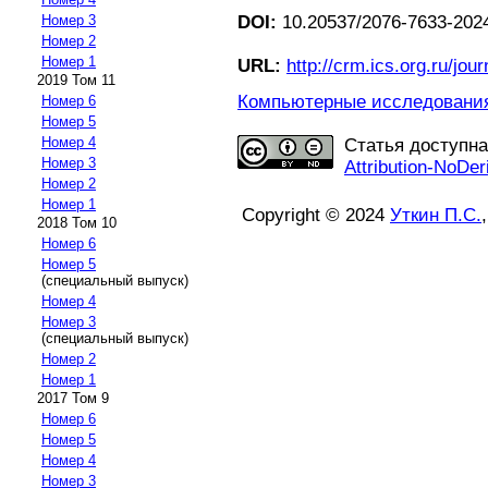
DOI:
10.20537/2076-7633-202
Номер 3
Номер 2
Номер 1
URL:
http://crm.ics.org.ru/jour
2019 Том 11
Компьютерные исследования 
Номер 6
Номер 5
Номер 4
Статья доступн
Номер 3
Attribution-NoDer
Номер 2
Номер 1
Copyright © 2024
Уткин П.С.
2018 Том 10
Номер 6
Номер 5
(специальный выпуск)
Номер 4
Номер 3
(специальный выпуск)
Номер 2
Номер 1
2017 Том 9
Номер 6
Номер 5
Номер 4
Номер 3