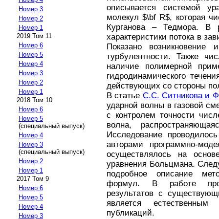
описывается системой ур
Номер 3
молекул $\bf R$, которая 
Номер 2
Курганова – Тедмора. В 
Номер 1
2019 Том 11
характеристики потока в за
Номер 6
Показано возникновение 
Номер 5
турбулентности. Также чис
Номер 4
наличие полимерной приме
Номер 3
гидродинамического течени
Номер 2
действующих со стороны по
Номер 1
В статье
С.С. Ситникова и Ф
2018 Том 10
ударной волны в газовой см
Номер 6
с контролем точности числ
Номер 5
волна, распространяюща
(специальный выпуск)
Исследование проводилось
Номер 4
авторами программно-мод
Номер 3
(специальный выпуск)
осуществлялось на основе
Номер 2
уравнения Больцмана. След
Номер 1
подробное описание мет
2017 Том 9
формул. В работе про
Номер 6
результатов с существующ
Номер 5
является естественным
Номер 4
публикаций.
Номер 3