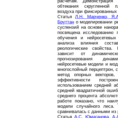
расчетам. Демонстрация
обтекания скругленной 
воздуха при фиксированных 
Статья
Л.Н. Марченко, Я.
Бруттан
о моделировании ре
суспензий на основе нанор
посвящена исследованию 
обучения и нейросетевых 
анализа влияния сост
реологические свойства. 
зависит от динамичес
прогнозирования дина
нейросетевые модели и мод
многослойный перцептрон, 
метод опорных векторов,
эффективности постро
использованием средней а
средней квадратичной ошиб
среднего процента абсолют
работе показано, что наи
модели случайного леса. 
сравнивалась с данными из 
Статья
А.С. Юмаганова, А.