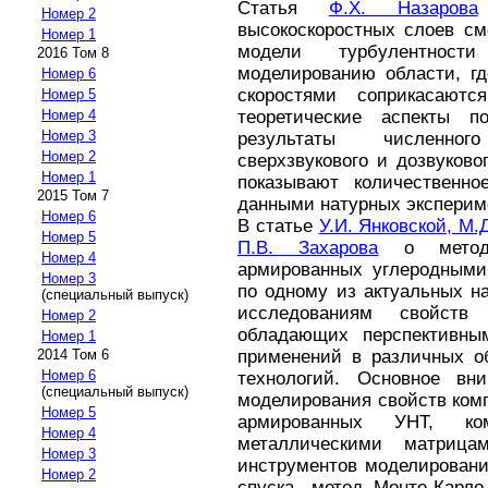
Статья
Ф.Х. Назарова
Номер 2
высокоскоростных слоев см
Номер 1
модели турбулентност
2016 Том 8
моделированию области, гд
Номер 6
скоростями соприкасают
Номер 5
Номер 4
теоретические аспекты п
Номер 3
результаты численно
Номер 2
сверхзвукового и дозвуково
Номер 1
показывают количественно
2015 Том 7
данными натурных эксперим
Номер 6
В статье
У.И. Янковской, М.
Номер 5
П.В. Захарова
о метод
Номер 4
армированных углеродными 
Номер 3
по одному из актуальных н
(специальный выпуск)
исследованиям свойств 
Номер 2
обладающих перспективны
Номер 1
2014 Том 6
применений в различных об
Номер 6
технологий. Основное вн
(специальный выпуск)
моделирования свойств ком
Номер 5
армированных УНТ, к
Номер 4
металлическими матрица
Номер 3
инструментов моделировани
Номер 2
спуска, метод Монте-Карло