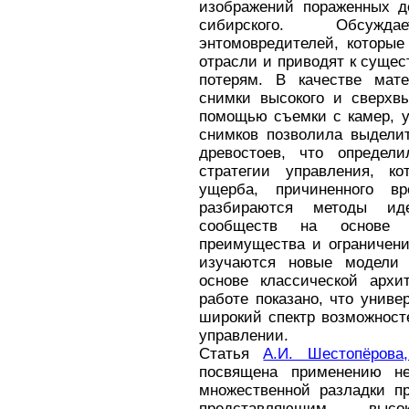
изображений пораженных д
сибирского. Обсуж
энтомовредителей, которые
отрасли и приводят к суще
потерям. В качестве мат
снимки высокого и сверхвы
помощью съемки с камер, у
снимков позволила выделит
древостоев, что определ
стратегии управления, к
ущерба, причиненного в
разбираются методы ид
сообществ на основе 
преимущества и ограничени
изучаются новые модели 
основе классической архи
работе показано, что унив
широкий спектр возможност
управлении.
Статья
А.И. Шестопёрова
посвящена применению не
множественной разладки п
представляющим высо