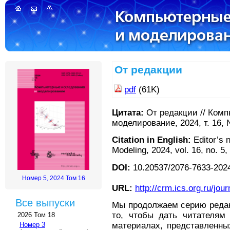
От редакции
pdf
(61K)
Цитата:
От редакции // Ком
моделирование, 2024, т. 16, 
Citation in English:
Editor’s 
Modeling, 2024, vol. 16, no. 5
DOI:
10.20537/2076-7633-202
Номер 5, 2024 Том 16
URL:
http://crm.ics.org.ru/jour
Все выпуски
Мы продолжаем серию редак
то, чтобы дать читателям
2026 Том 18
Номер 3
материалах, представленны