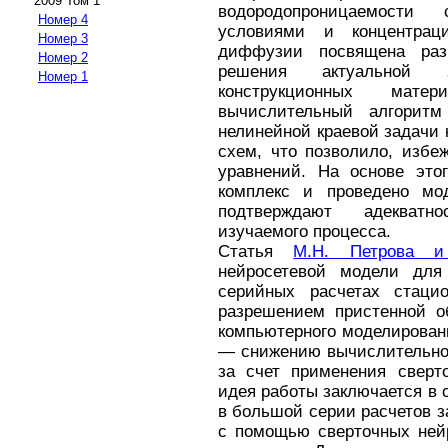
2009 Том 1
водородопроницаемости
Номер 4
условиями и концентрац
Номер 3
диффузии посвящена раз
Номер 2
решения актуальной з
Номер 1
конструкционных мате
вычислительный алгоритм
нелинейной краевой задачи 
схем, что позволило, избе
уравнений. На основе это
комплекс и проведено мод
подтверждают адекватн
изучаемого процесса.
Статья
М.Н. Петрова и
нейросетевой модели для
серийных расчетах стаци
разрешением пристенной о
компьютерного моделирован
— снижению вычислительной
за счет применения сверт
идея работы заключается в
в большой серии расчетов з
с помощью сверточных ней