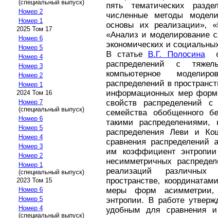
(специальный выпуск)
пять тематических разде
Номер 2
численные методы модели
Номер 1
основы их реализации», «
2025 Том 17
«Анализ и моделирование 
Номер 6
экономических и социальны
Номер 5
В статье
В.Г. Полосина
о
Номер 4
распределений с тяжел
Номер 3
компьютерное моделир
Номер 2
распределений в пространст
Номер 1
информационных мер формы
2024 Том 16
Номер 7
свойств распределений с
(специальный выпуск)
семейства обобщенного бе
Номер 6
такими распределениями, 
Номер 5
распределения Леви и Ко
Номер 4
сравнения распределений а
Номер 3
им коэффициент энтропи
Номер 2
несимметричных распредел
Номер 1
реализаций различных
(специальный выпуск)
пространстве, координатам
2023 Том 15
Номер 6
меры форм асимметрии, 
Номер 5
энтропии. В работе утверж
Номер 4
удобным для сравнения и
(специальный выпуск)