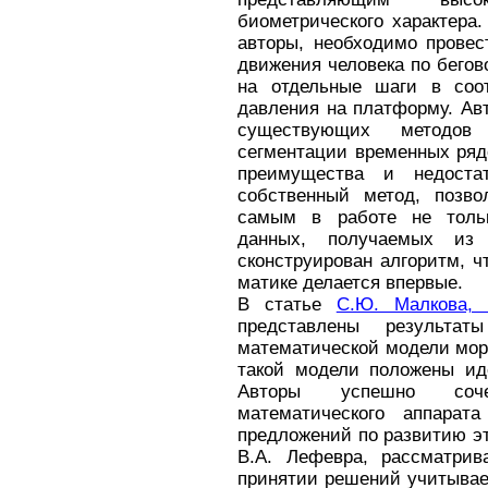
биометрического характера
авторы, необходимо провес
движения человека по бегов
на отдельные шаги в соот
давления на платформу. Ав
существующих методов
сегментации временных ряд
преимущества и недоста
собственный метод, позв
самым в работе не тольк
данных, получаемых из 
сконструирован алгоритм, ч
матике делается впервые.
В статье
С.Ю. Малкова,
представлены результат
математической модели мор
такой модели положены ид
Авторы успешно соче
математического аппарат
предложений по развитию эт
В.А. Лефевра, рассматрив
принятии решений учитывае