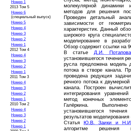
Номер 1
молекулярной динамики 
2013 Том 5
методов для решения пос
Номер 6
(специальный выпуск)
Проведен детальный анал
Номер 5
зависимости от геометр
Номер 4
характеристик. Данный обз
Номер 3
широкого круга специалист
Номер 2
моделирование в разработ
Номер 1
Обзор содержит ссылки на 9
2012 Том 4
В статье
Д.И. Потапов
Номер 4
установившегося течения ре
Номер 3
русла предложена модель д
Номер 2
потока в створе канала. П
Номер 1
проведена редукция задач
2011 Том 3
речного потока к двумерной
Номер 4
канала. Построен вычисли
Номер 3
интегрирования уравнений
Номер 2
метод конечных элемен
Номер 1
2010 Том 2
Галёркина. Выполнен
Номер 4
установившегося течения
Номер 3
результатов моделирования
Номер 2
Статья
Ю.В. Заики и Н.И
Номер 1
алгоритме решения н