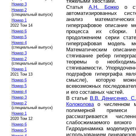
тяжелыми хвостами.
Номер 3
Статья
А.Н. Божко
о с
Номер 2
автоматизированных сис
(специальный выпуск)
анализ математически
Номер 1
гиперграфовое описание м
2022 Том 14
процесса их сборки. Р
Номер 6
Номер 5
продолжением серии стате
Номер 4
гиперграфовая модель ме
(специальный выпуск)
Математическим описани
Номер 3
стягивание ребер гипергр
Номер 2
теоремы о необходим
(специальный выпуск)
стягиваемости. Упорядочен
Номер 1
подграфов гиперграфа явля
2021 Том 13
смысле), которую мож
Номер 6
всевозможных последовател
Номер 5
Номер 4
и его составных частей.
Номер 3
В статье
В.В. Денисенко, С
Номер 2
Колоколова
о численном м
(специальный выпуск)
полимерной примеси 
Номер 1
рассматривается числе
2020 Том 12
слабосжимаемого вязкого
Номер 6
Гидродинамика моделирует
Номер 5
использованием линеаризов
Номер 4