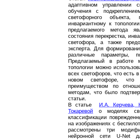
адаптивном управлении с
обучения с подкрепление
светофорного объекта, 
инвариантному к топологи
предлагаемого метода яв
состояния перекрестка, инв
светофора, а также пред
эксперта. Для формировани
различные параметры, 
Предлагаемый в работе м
топологии можно использов
всех светофоров, что есть 
новом светофоре, что 
преимуществом по отноше
методам, что было подтвер
статьи.
В статье
И.А. Керчева, 
Токаревой
о моделях св
классификации поврежденн
на изображениях с беспило
рассмотрены три модифи
нейронной сети U-Net д