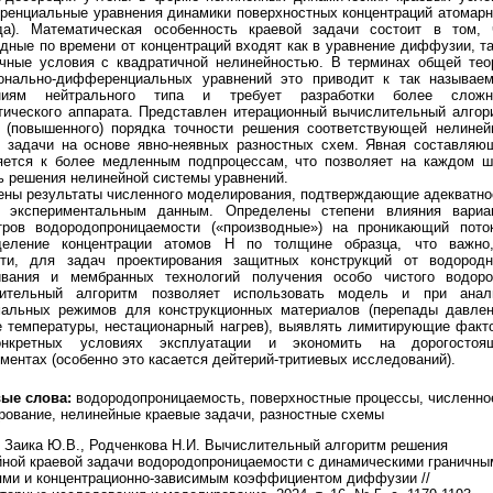
ренциальные уравнения динамики поверхностных концентраций атомарн
да). Математическая особенность краевой задачи состоит в том, 
дные по времени от концентраций входят как в уравнение диффузии, та
ичные условия с квадратичной нелинейностью. В терминах общей тео
онально-дифференциальных уравнений это приводит к так называе
ениям нейтрального типа и требует разработки более сложн
тического аппарата. Представлен итерационный вычислительный алгор
о (повышенного) порядка точности решения соответствующей нелиней
й задачи на основе явно-неявных разностных схем. Явная составляю
яется к более медленным подпроцессам, что позволяет на каждом ш
ь решения нелинейной системы уравнений.
ены результаты численного моделирования, подтверждающие адекватно
 экспериментальным данным. Определены степени влияния вариа
тров водородопроницаемости («производные») на проникающий пото
деление концентрации атомов H по толщине образца, что важно
сти, для задач проектирования защитных конструкций от водородн
ивания и мембранных технологий получения особо чистого водоро
ительный алгоритм позволяет использовать модель и при анал
мальных режимов для конструкционных материалов (перепады давлен
е температуры, нестационарный нагрев), выявлять лимитирующие факт
нкретных условиях эксплуатации и экономить на дорогостоя
ментах (особенно это касается дейтерий-тритиевых исследований).
ые слова:
водородопроницаемость, поверхностные процессы, численно
ование, нелинейные краевые задачи, разностные схемы
Заика Ю.В., Родченкова Н.И. Вычислительный алгоритм решения
йной краевой задачи водородопроницаемости с динамическими граничны
ями и концентрационно-зависимым коэффициентом диффузии //