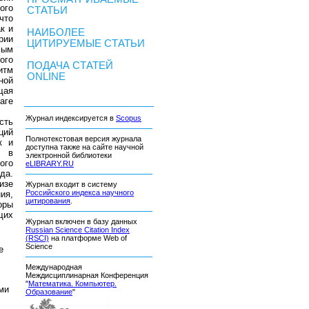
ого
СТАТЬИ
что
к и
НАИБОЛЕЕ
рии
ЦИТИРУЕМЫЕ СТАТЬИ
мым
ого
ПОДАЧА СТАТЕЙ
итм
ONLINE
ной
щая
аге
Журнал индексируется в
Scopus
сть
ций
Полнотекстовая версия журнала
к и
доступна также на сайте научной
, в
электронной библиотеки
ого
eLIBRARY.RU
да.
изе
Журнал входит в систему
Российского индекса научного
ия,
цитирования
.
оры
щих
Журнал включен в базу данных
Russian Science Citation Index
(RSCI)
на платформе Web of
Science
е
Международная
Междисциплинарная Конференция
"
Математика. Компьютер.
ми
Образование
"