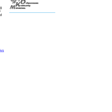
ng
y
nd
ivs