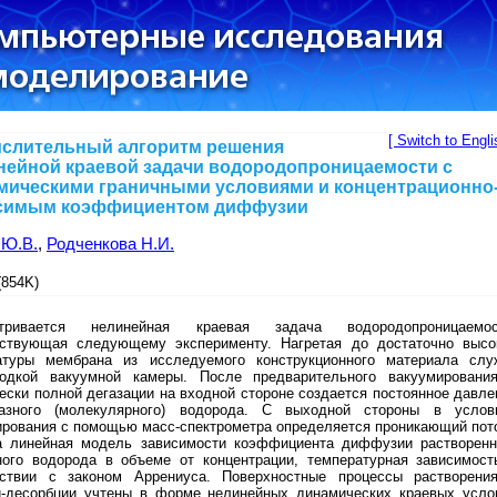
[ Switch to Engli
слительный алгоритм решения
нейной краевой задачи водородопроницаемости с
мическими граничными условиями и концентрационно
симым коэффициентом диффузии
 Ю.В.
,
Родченкова Н.И.
854K)
атривается нелинейная краевая задача водородопроницаемос
тствующая следующему эксперименту. Нагретая до достаточно высо
атуры мембрана из исследуемого конструкционного материала слу
родкой вакуумной камеры. После предварительного вакуумировани
ески полной дегазации на входной стороне создается постоянное давле
разного (молекулярного) водорода. С выходной стороны в услов
ирования с помощью масс-спектрометра определяется проникающий пот
а линейная модель зависимости коэффициента диффузии растворенн
ного водорода в объеме от концентрации, температурная зависимост
тствии с законом Аррениуса. Поверхностные процессы растворени
и-десорбции учтены в форме нелинейных динамических краевых усло