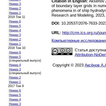
Citation in English:
Aksenov A
Номер 3
of boundary layer grids in num
Номер 2
phenomena in of ship hydrody
Номер 1
Research and Modeling, 2023, v
2019 Том 11
Номер 6
DOI:
10.20537/2076-7633-2023
Номер 5
Номер 4
URL:
http://crm.ics.org.ru/jour
Номер 3
Номер 2
Компьютерные исследования 
Номер 1
2018 Том 10
Статья доступн
Номер 6
Attribution-NoDer
Номер 5
(специальный выпуск)
Copyright © 2023
Аксёнов А.
Номер 4
Номер 3
(специальный выпуск)
Номер 2
Номер 1
2017 Том 9
Номер 6
Номер 5
Номер 4
Номер 3