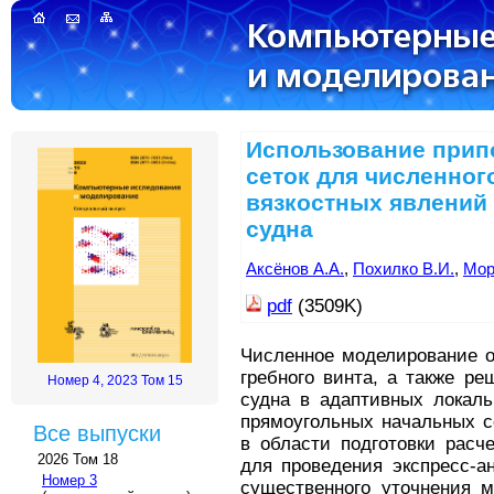
Использование прип
сеток для численно
вязкостных явлений 
судна
Аксёнов А.А.
,
Похилко В.И.
,
Мор
pdf
(3509K)
Численное моделирование о
гребного винта, а также р
Номер 4, 2023 Том 15
судна в адаптивных локаль
прямоугольных начальных с
Все выпуски
в области подготовки расч
2026 Том 18
для проведения экспресс-а
Номер 3
существенного уточнения м