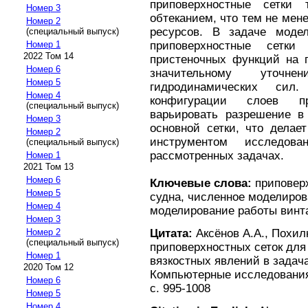
приповерхностные сетки
Номер 3
обтеканием, что тем не ме
Номер 2
ресурсов. В задаче модел
(специальный выпуск)
приповерхностные сетки
Номер 1
2022 Том 14
пристеночных функций на п
Номер 6
значительному уточ
Номер 5
гидродинамических си
Номер 4
конфигурации слоев п
(специальный выпуск)
варьировать разрешение в
Номер 3
основной сетки, что делае
Номер 2
инструментом исследо
(специальный выпуск)
рассмотренных задачах.
Номер 1
2021 Том 13
Номер 6
Ключевые слова:
приповерх
Номер 5
судна, численное моделиров
Номер 4
моделирование работы винт
Номер 3
Цитата:
Аксёнов А.А., Похил
Номер 2
(специальный выпуск)
приповерхностных сеток для
Номер 1
вязкостных явлений в задача
2020 Том 12
Компьютерные исследования 
Номер 6
с. 995-1008
Номер 5
Номер 4