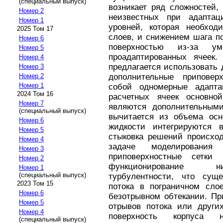
(специальный выпуск)
возникает ряд сложностей,
Номер 2
неизвестных при адаптац
Номер 1
уровней, которая необход
2025 Том 17
слоев, и снижением шага п
Номер 6
поверхностью из-за ум
Номер 5
проадаптированных ячеек.
Номер 4
предлагается использовать
Номер 3
дополнительные приповер
Номер 2
Номер 1
собой одномерные адапт
2024 Том 16
расчетных ячеек основной
Номер 7
являются дополнительным
(специальный выпуск)
вычитается из объема осн
Номер 6
жидкости интегрируются 
Номер 5
стыковка решений происход
Номер 4
задаче моделирования
Номер 3
приповерхностные сетки 
Номер 2
функционирование ни
Номер 1
(специальный выпуск)
турбулентности, что суще
2023 Том 15
потока в пограничном сло
Номер 6
безотрывном обтекании. Пр
Номер 5
отрывов потока или други
Номер 4
поверхность корпуса 
(специальный выпуск)