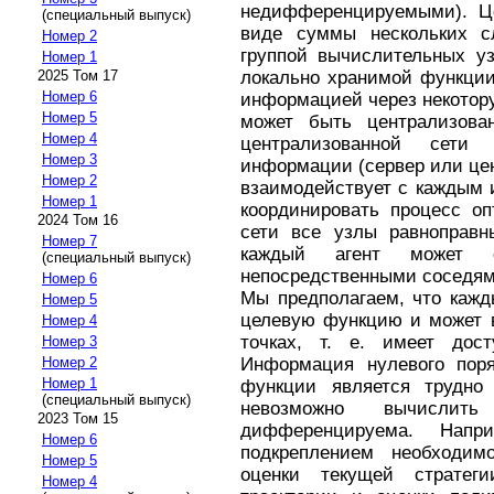
недифференцируемыми). Це
(специальный выпуск)
виде суммы нескольких с
Номер 2
группой вычислительных уз
Номер 1
локально хранимой функции
2025 Том 17
Номер 6
информацией через некотор
Номер 5
может быть централизова
Номер 4
централизованной сети 
Номер 3
информации (сервер или це
Номер 2
взаимодействует с каждым и
Номер 1
координировать процесс оп
2024 Том 16
сети все узлы равноправны
Номер 7
каждый агент может 
(специальный выпуск)
непосредственными соседям
Номер 6
Мы предполагаем, что кажд
Номер 5
целевую функцию и может в
Номер 4
точках, т. е. имеет дост
Номер 3
Информация нулевого поряд
Номер 2
Номер 1
функции является трудно
(специальный выпуск)
невозможно вычисли
2023 Том 15
дифференцируема. Нап
Номер 6
подкреплением необходим
Номер 5
оценки текущей стратеги
Номер 4