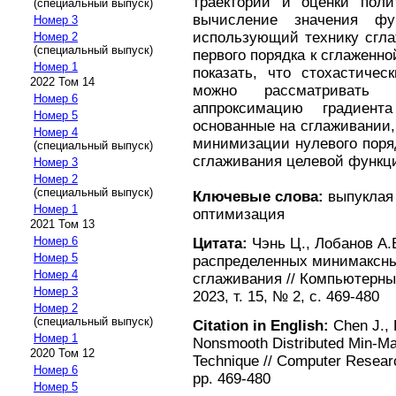
траектории и оценки поли
(специальный выпуск)
вычисление значения фу
Номер 3
использующий технику сгла
Номер 2
(специальный выпуск)
первого порядка к сглаженн
Номер 1
показать, что стохастичес
2022 Том 14
можно рассматривать 
Номер 6
аппроксимацию градиент
Номер 5
основанные на сглаживании
Номер 4
минимизации нулевого поря
(специальный выпуск)
сглаживания целевой функци
Номер 3
Номер 2
(специальный выпуск)
Ключевые слова:
выпуклая 
Номер 1
оптимизация
2021 Том 13
Номер 6
Цитата:
Чэнь Ц., Лобанов А.
Номер 5
распределенных минимаксны
Номер 4
сглаживания // Компьютерны
Номер 3
2023, т. 15, № 2, с. 469-480
Номер 2
(специальный выпуск)
Citation in English:
Chen J., 
Номер 1
Nonsmooth Distributed Min-Ma
2020 Том 12
Technique // Computer Researc
Номер 6
pp. 469-480
Номер 5