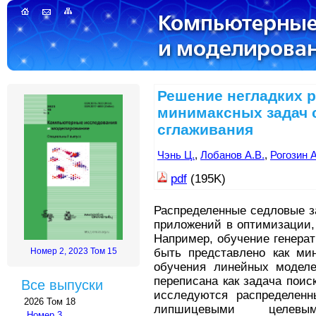
Решение негладких 
минимаксных задач 
сглаживания
Чэнь Ц.
,
Лобанов А.В.
,
Рогозин А
pdf
(195K)
Распределенные седловые з
приложений в оптимизации,
Например, обучение генера
быть представлено как мин
Номер 2, 2023 Том 15
обучения линейных моделе
переписана как задача поис
Все выпуски
исследуются распределенн
2026 Том 18
липшицевыми целевы
Номер 3