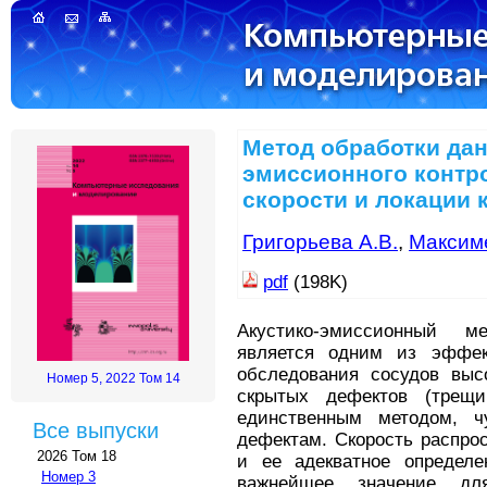
Метод обработки дан
эмиссионного контр
скорости и локации 
Григорьева А.В.
,
Максиме
pdf
(198K)
Акустико-эмиссионный м
является одним из эффек
обследования сосудов выс
Номер 5, 2022 Том 14
скрытых дефектов (трещи
единственным методом, ч
Все выпуски
дефектам. Скорость распрос
2026 Том 18
и ее адекватное определ
Номер 3
важнейшее значение дл