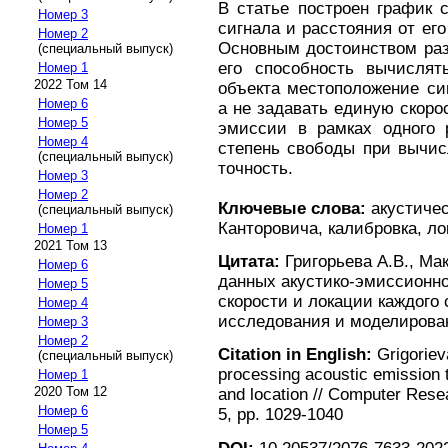
В статье построен график 
Номер 3
сигнала и расстояния от ег
Номер 2
Основным достоинством раз
(специальный выпуск)
его способность вычисля
Номер 1
2022 Том 14
объекта местоположение си
Номер 6
а не задавать единую скоро
Номер 5
эмиссии в рамках одного р
Номер 4
степень свободы при вычис
(специальный выпуск)
точность.
Номер 3
Номер 2
Ключевые слова:
акустичес
(специальный выпуск)
Канторовича, калибровка, л
Номер 1
2021 Том 13
Цитата:
Григорьева А.В., Ма
Номер 6
данных акустико-эмиссионно
Номер 5
скорости и локации каждого
Номер 4
исследования и моделировани
Номер 3
Номер 2
Citation in English:
Grigoriev
(специальный выпуск)
processing acoustic emission te
Номер 1
2020 Том 12
and location // Computer Resea
Номер 6
5, pp. 1029-1040
Номер 5