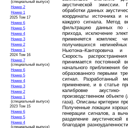
(специальный выпуск)
акустической эмиссии.
Номер 2
обработки данных акустиче
Номер 1
координаты источника и н
2025 Том 17
каждого сигнала. Метод в
Номер 6
фильтрацию данных по а
Номер 5
прихода, исключение элек
Номер 4
применяется комплекс ч
Номер 3
получившихся нелинейных
Номер 2
Ньютона–Канторовича и
Номер 1
2024 Том 16
Скорость распространени
Номер 7
принимается постоянной в
(специальный выпуск)
начального приближения бе
Номер 6
образованного первыми тр
Номер 5
сигнал. Разработанный м
Номер 4
применение, и в статье пр
Номер 3
калибровке акустико
Номер 2
производственном объекте (
Номер 1
газа). Описаны критерии п
(специальный выпуск)
2023 Том 15
Полученные локации хорошо
Номер 6
генерации сигналов, а выч
Номер 5
разделение акустической
Номер 4
благодаря разноудаленности
(специальный выпуск)