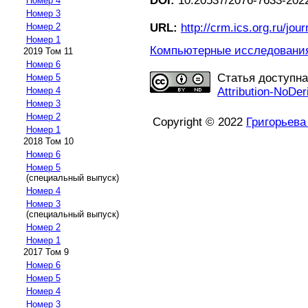
DOI:
10.20537/2076-7633-202
Номер 4
Номер 3
URL:
http://crm.ics.org.ru/jour
Номер 2
Номер 1
Компьютерные исследования 
2019 Том 11
Номер 6
Статья доступн
Номер 5
Attribution-NoDer
Номер 4
Номер 3
Номер 2
Copyright © 2022
Григорьева
Номер 1
2018 Том 10
Номер 6
Номер 5
(специальный выпуск)
Номер 4
Номер 3
(специальный выпуск)
Номер 2
Номер 1
2017 Том 9
Номер 6
Номер 5
Номер 4
Номер 3