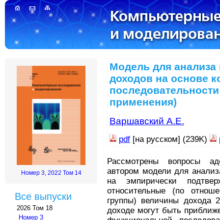
Модель для анализа
доходов на основе 
последовательности
применения)
Варшавский А.Е.
pdf
[на русском] (239K)
Рассмотрены вопросы аде
автором модели для анализ
Номер 3, 2022 Том 14
на эмпирически подтве
относительные (по отнош
Все выпуски
группы) величины дохода 2
2026 Том 18
доходе могут быть приближ
Номер 3