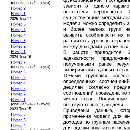
функциональной последова
(специальный выпуск)
зависит от одного параме
Номер 2
показателя неравенства.
Номер 1
существующим методам ана
2025 Том 17
модели можно определить з
Номер 6
и более мелких групп на
Номер 5
выявить особенности их и
Номер 4
рассчитать уровень нераве
Номер 3
между доходами различных г
Номер 2
В работе приводится б
Номер 1
2024 Том 16
адекватности предлож
Номер 7
полученными ранее резуль
(специальный выпуск)
эмпирических данных о рас
Номер 6
10%-ми группами населе
Номер 5
определенных соотношени
Номер 4
децилей согласно предл
Номер 3
соотношений проведена по 
Номер 2
числа стран. Полученные 
Номер 1
высокую точность модели.
(специальный выпуск)
2023 Том 15
Приведены данные, кото
Номер 6
применения модели для ан
Номер 5
доходов по группам населен
Номер 4
для оценки показателя нера
(специальный выпуск)