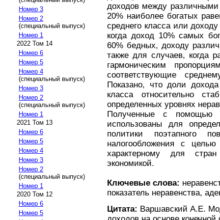
доходов между различными 
Номер 3
20% наиболее богатых раве
Номер 2
среднего класса или доходу
(специальный выпуск)
когда доход 10% самых бо
Номер 1
2022 Том 14
60% бедных, доходу различн
Номер 6
также для случаев, когда 
Номер 5
гармоническим пропорци
Номер 4
соответствующие среднем
(специальный выпуск)
Показано, что доли дохода
Номер 3
класса относительно ст
Номер 2
определенных уровнях нерав
(специальный выпуск)
Полученные с помощью 
Номер 1
2021 Том 13
использованы для определ
Номер 6
политики поэтапного по
Номер 5
налогообложения с целью 
Номер 4
характерному для стран
Номер 3
экономикой.
Номер 2
(специальный выпуск)
Ключевые слова:
неравенст
Номер 1
показатель неравенства, аде
2020 Том 12
Номер 6
Цитата:
Варшавский А.Е. Мо
Номер 5
доходов на основе конечной