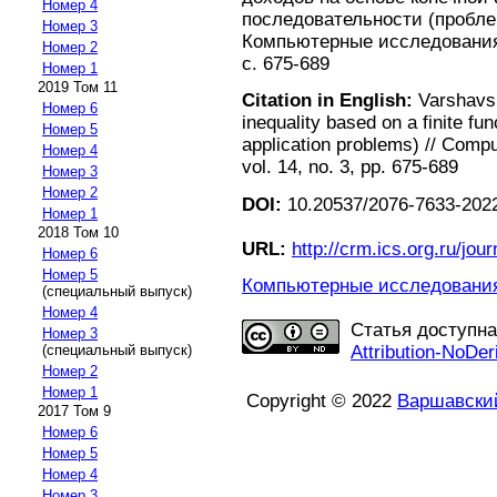
Номер 4
последовательности (пробле
Номер 3
Компьютерные исследования 
Номер 2
с. 675-689
Номер 1
2019 Том 11
Citation in English:
Varshavsk
Номер 6
inequality based on a finite f
Номер 5
application problems) // Comp
Номер 4
vol. 14, no. 3, pp. 675-689
Номер 3
Номер 2
DOI:
10.20537/2076-7633-2022
Номер 1
2018 Том 10
URL:
http://crm.ics.org.ru/jour
Номер 6
Номер 5
Компьютерные исследования 
(специальный выпуск)
Номер 4
Статья доступн
Номер 3
Attribution-NoDer
(специальный выпуск)
Номер 2
Номер 1
Copyright © 2022
Варшавский
2017 Том 9
Номер 6
Номер 5
Номер 4
Номер 3