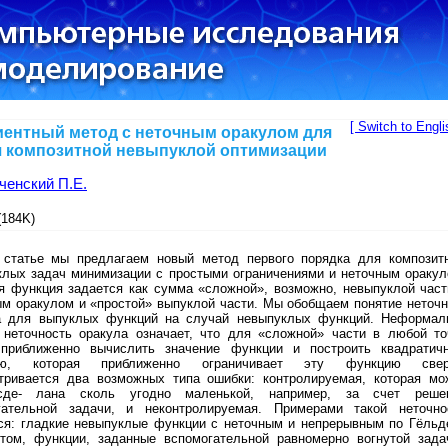
[ Switch to Engli
иентный метод с неточным оракулом для
ч композитной невыпуклой оптимизации
ченский П.Е.
184K)
 статье мы предлагаем новый метод первого порядка для композит
клых задач минимизации с простыми ограничениями и неточным оракул
я функция задается как сумма «сложной», возможно, невыпуклой част
ым оракулом и «простой» выпуклой части. Мы обобщаем понятие неточн
а для выпуклых функций на случай невыпуклых функций. Неформал
, неточность оракула означает, что для «сложной» части в любой то
приближенно вычислить значение функции и построить квадратич
ию, которая приближенно ограничивает эту функцию свер
тривается два возможных типа ошибки: контролируемая, которая мо
сде- лана сколь угодно маленькой, например, за счет реше
гательной задачи, и неконтролируемая. Примерами такой неточно
ся: гладкие невыпуклые функции с неточным и непрерывным по Гёльд
нтом, функции, заданные вспомогательной равномерно вогнутой зада