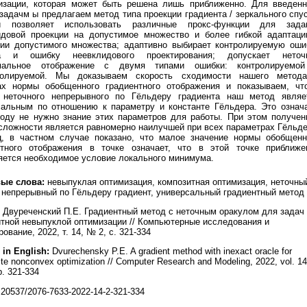
изации, которая может быть решена лишь приближенно. Для введенн
задачм ы предлагаем метод типа проекции градиента / зеркального спус
й позволяет использовать различные прокс-функции для зада
идовой проекции на допустимое множество и более гибкой адаптаци
рии допустимого множества; адаптивно выбирает контролируемую оши
а и ошибку неевклидового проектирования; допускает неточ
мальное отображение с двумя типами ошибки: контролируемо
ролируемой. Мы доказываем скорость сходимости нашего метод
ах нормы обобщенного градиентного отображения и показываем, чт
 неточного непрерывного по Гёльдеру градиента наш метод являе
сальным по отношению к параметру и константе Гёльдера. Это означа
тоду не нужно знание этих параметров для работы. При этом получен
сложности является равномерно наилучшей при всех параметрах Гёльде
ц, в частном случае показано, что малое значение нормы обобщенн
нтного отображения в точке означает, что в этой точке приближе
яется необходимое условие локального минимума.
ые слова:
невыпуклая оптимизация, композитная оптимизация, неточны
 непрерывный по Гёльдеру градиент, универсальный градиентный метод
Двуреченский П.Е. Градиентный метод с неточным оракулом для задач
тной невыпуклой оптимизации // Компьютерные исследования и
ование, 2022, т. 14, № 2, с. 321-334
 in English:
Dvurechensky P.E. A gradient method with inexact oracle for
te nonconvex optimization // Computer Research and Modeling, 2022, vol. 14
p. 321-334
20537/2076-7633-2022-14-2-321-334