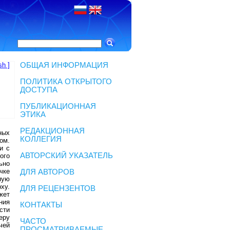
sh ]
ОБЩАЯ ИНФОРМАЦИЯ
ПОЛИТИКА ОТКРЫТОГО
ДОСТУПА
ПУБЛИКАЦИОННАЯ
ЭТИКА
РЕДАКЦИОННАЯ
ных
КОЛЛЕГИЯ
ом.
и с
АВТОРСКИЙ УКАЗАТЕЛЬ
ого
ьно
чке
ДЛЯ АВТОРОВ
ную
ху.
ДЛЯ РЕЦЕНЗЕНТОВ
жет
ния
КОНТАКТЫ
сти
еру
ЧАСТО
чей
ПРОСМАТРИВАЕМЫЕ