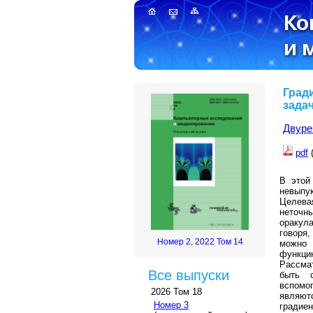
Град
зада
Двуре
pdf
(
В этой
невыпу
Целева
неточн
оракул
говоря
Номер 2, 2022 Том 14
можно 
функц
Рассма
Все выпуски
быть 
вспомо
2026 Том 18
являют
Номер 3
градие