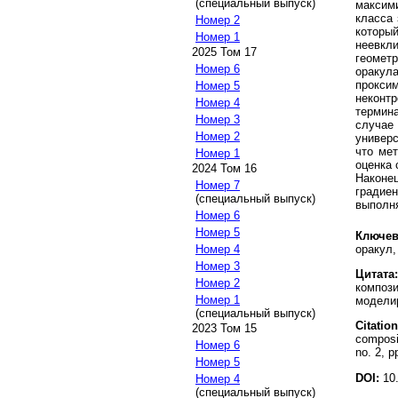
(специальный выпуск)
максим
класса 
Номер 2
которы
Номер 1
неевкл
2025 Том 17
геомет
Номер 6
оракул
прокси
Номер 5
неконт
Номер 4
термин
Номер 3
случае
Номер 2
универ
что ме
Номер 1
оценка 
2024 Том 16
Наконе
Номер 7
градие
(специальный выпуск)
выполн
Номер 6
Номер 5
Ключев
оракул,
Номер 4
Номер 3
Цитата:
Номер 2
компози
Номер 1
моделир
(специальный выпуск)
Citation
2023 Том 15
composi
Номер 6
no. 2, p
Номер 5
DOI:
10.
Номер 4
(специальный выпуск)