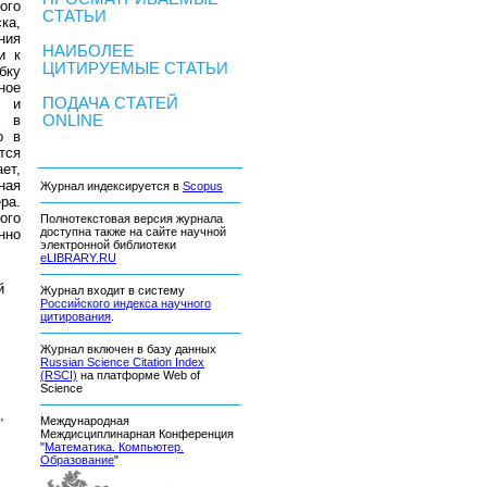
ого
СТАТЬИ
ка,
ния
НАИБОЛЕЕ
и к
ЦИТИРУЕМЫЕ СТАТЬИ
бку
ное
ПОДАЧА СТАТЕЙ
й и
а в
ONLINE
о в
тся
ет,
ная
Журнал индексируется в
Scopus
ра.
ого
Полнотекстовая версия журнала
доступна также на сайте научной
нно
электронной библиотеки
eLIBRARY.RU
й
Журнал входит в систему
Российского индекса научного
цитирования
.
Журнал включен в базу данных
Russian Science Citation Index
(RSCI)
на платформе Web of
Science
,
Международная
Междисциплинарная Конференция
"
Математика. Компьютер.
Образование
"