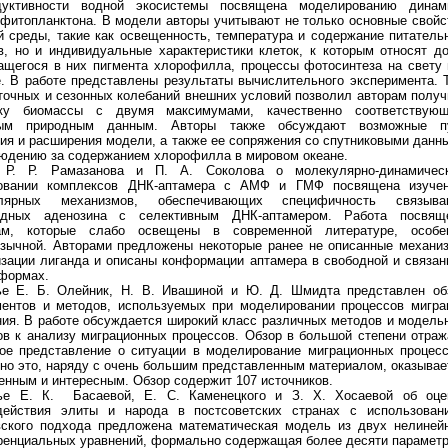
дуктивности водной экосистемы посвящена моделированию динам
 фитопланктона. В модели авторы учитывают не только основные свойс
й среды, такие как освещенность, температура и содержание питатель
в, но и индивидуальные характеристики клеток, к которым относят д
ащегося в них пигмента хлорофилла, процессы фотосинтеза на свету 
. В работе представлены результаты вычислительного эксперимента. Т
точных и сезонных колебаний внешних условий позволил авторам получ
ку биомассы с двумя максимумами, качественно соответствую
ным природным данным. Авторы также обсуждают возможные п
ия и расширения модели, а также ее сопряжения со спутниковыми данн
людению за содержанием хлорофилла в мировом океане.
 Р. Р. Рамазанова и П. А. Соколова о молекулярно-динамичес
овании комплексов ДНК-аптамера с АМФ и ГМФ посвящена изуче
улярных механизмов, обеспечивающих специфичность связыва
одных аденозина с селективным ДНК-аптамером. Работа посвящ
ам, которые слабо освещены в современной литературе, особе
язычной. Авторами предложены некоторые ранее не описанные механи
изации лиганда и описаны конформации аптамера в свободной и связан
формах.
ье Е. Б. Олейник, Н. В. Ивашиной и Ю. Д. Шмидта представлен об
ментов и методов, используемых при моделировании процессов мигра
ния. В работе обсуждается широкий класс различных методов и модель
ов к анализу миграционных процессов. Обзор в большой степени отраж
кое представление о ситуации в моделирование миграционных процесс
но это, наряду с очень большим представленным материалом, оказывае
енным и интересным. Обзор содержит 107 источников.
ье Е. К. Басаевой, Е. С. Каменецкого и З. Х. Хосаевой об оце
действия элиты и народа в постсоветских странах с использован
вского подхода предложена математическая модель из двух нелиней
енциальных уравнений, формально содержащая более десяти параметр