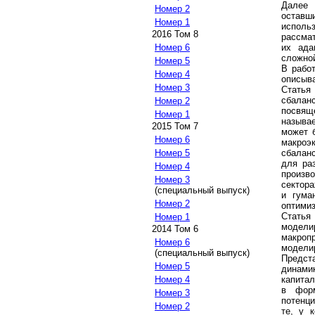
Далее 
Номер 2
оставш
Номер 1
испол
2016 Том 8
рассма
их ада
Номер 6
сложно
Номер 5
В рабо
Номер 4
описыв
Номер 3
Статья
сбалан
Номер 2
посвящ
Номер 1
называ
2015 Том 7
может 
Номер 6
макро
сбалан
Номер 5
для ра
Номер 4
произв
Номер 3
сектора
(специальный выпуск)
и гума
Номер 2
оптимиз
Статья 
Номер 1
модели
2014 Том 6
макро
Номер 6
модел
(специальный выпуск)
Предст
Номер 5
динамик
капитал
Номер 4
в форм
Номер 3
потенц
Номер 2
те, у 