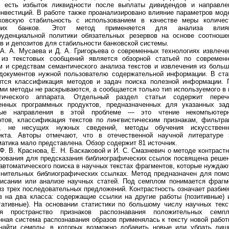
х есть избыток ликвидности после выплаты дивидендов и направле
инвестиций. В работе также проанализировано влияние параметров мод
ковскую стабильность с использованием в качестве меры количес
ших банков. Этот метод применяется для анализа влия
руденциальной политики обязательных резервов на основе соотноше
в и депозитов для стабильности банковской системы.
А. А. Мусаева и Д. А. Григорьева о современных технологиях извлече
 из текстовых сообщений является обзорной статьей по современ
м и средствам семантического анализа текстов и извлечения из больш
 документов нужной пользователю содержательной информации. В ста
ится классификация методов и задач поиска полезной информации. 
ми методы не раскрываются, а сообщается только тип используемого в 
тического аппарата. Отдельный раздел статьи содержит переч
енных программных продуктов, предназначенных для указанных зад
ные направления в этой проблеме — это чтение некомпьютер
нтов, классификация текстов по лингвистическим признакам, фильтра
в, не несущих нужных сведений, методы обучения искусственн
екта. Авторы отмечают, что в отечественной научной литературе 
атика мало представлена. Обзор содержит 81 источник.
Ф. В. Краснова, Е. Н. Баскаковой и И. С. Смазневич о методе контрастн
рования для предсказания библиографических ссылок посвящена реше
автоматического поиска в научных текстах фрагментов, которые нуждаю
лнительных библиографических ссылках. Метод предназначен для пом
писании или анализе научных статей. Под семплом понимается фрагм
из трех последовательных предложений. Контрастность означает разбие
в на два класса: содержащие ссылки на другие работы (позитивные) 
егативные). На основании статистики по большому числу научных текс
ся пространство признаков распознавания положительных семпл
ная система распознавания образов применялась к тексту новой работ
найти семплы, в которых возможно добавить новые или убрать лиш