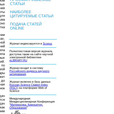
ном
СТАТЬИ
ных
ния
оты
НАИБОЛЕЕ
для
ЦИТИРУЕМЫЕ СТАТЬИ
ьма
оно
ПОДАЧА СТАТЕЙ
тка
ONLINE
нии
ах,
ной
Журнал индексируется в
Scopus
ний
ила
Полнотекстовая версия журнала
ила
доступна также на сайте научной
ных
электронной библиотеки
eLIBRARY.RU
ий.
 по
Журнал входит в систему
мой
Российского индекса научного
ары
цитирования
.
жет
 до
Журнал включен в базу данных
ная
Russian Science Citation Index
нок
(RSCI)
на платформе Web of
Science
дач
Международная
тся
Междисциплинарная Конференция
дач
"
Математика. Компьютер.
как
Образование
"
ним