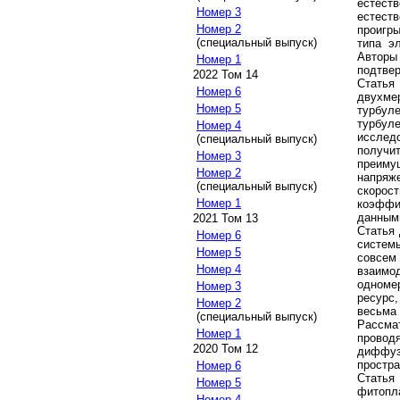
естест
Номер 3
естест
Номер 2
проигр
(специальный выпуск)
типа э
Автор
Номер 1
подтве
2022 Том 14
Статья
Номер 6
двухм
Номер 5
турбул
турбул
Номер 4
исслед
(специальный выпуск)
получи
Номер 3
преиму
Номер 2
напряж
(специальный выпуск)
скорос
Номер 1
коэффи
данным
2021 Том 13
Статья 
Номер 6
систем
Номер 5
совсем 
Номер 4
взаимо
одноме
Номер 3
ресурс
Номер 2
весьм
(специальный выпуск)
Рассма
Номер 1
провод
2020 Том 12
диффу
простра
Номер 6
Статья
Номер 5
фитопл
Номер 4