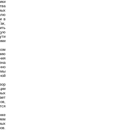
ики
тва
ных
олю
и в
ак,
ить
щую
ути
ыми
ком
нию
ния
ена
нно
змы
ной
зор
ции
ных
ает
ов,
тся
нке
ием
ных
ов.