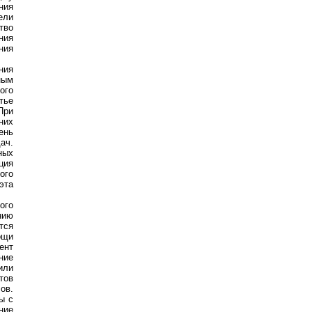
ния
ели
тво
ния
ния
ния
ным
ого
тье
При
них
ень
ач.
ных
ция
ого
эта
ого
нию
тся
ощи
ент
ние
или
тов
ов.
ы с
ние