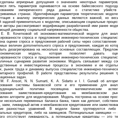
сделаны априорные допущения о значениях некоторых параметров
иеся пять параметров оцениваются на основе байесовского подход
ьзованием эмпирического ряда данных о статистике убийст
триваемых странах. Идентификация параметров теоретических моделе
птация к анализу эмпирических данных являются важной, но вес
й задачей применительно к моделям, описывающим социальные процес
те авторы рассматривают модификацию разработанной ими ранее моде
ающей динамику социальной напряженности общества.
 Е. В. Кочетковой об экономико-математической модели для анал
сированности спроса и предложения инженерно-технических специалис
ена оценке спроса и предложения рабочей силы через сопоставление 
емых величин дополнительного спроса и предложения, каждая из кото
быть дезагрегирована на несколько основных составляющих. Предлож
экономическая модель, которая позволяет давать оце
сированности спроса и предложения инженерно-технических специалис
зличных сценариев развития экономики. Модель связывает между со
одственные и инвестиционные процессы в экономике и ее отдель
х, рынок труда и динамику выпуска специалистов инженерно-техническ
нитарного профилей. В работе представлены результаты решения т
ационных задач.
M. F. Ansori, N. N. Sumarti, K. A. Sidarto и I. I. Gunadi об алгори
рования системы банковской сети и его применении для анал
пруденциальной политики посвящена математическим аспек
ирования заимствования–кредитования на межбанковском рын
авлен алгоритм для моделирования. Модель построена на основе прос
и нескольких переменных баланса банка, таких как депозит, собствен
, заем, ликвидный актив и межбанковское кредитование или заимствова
е разностных уравнений. В модели банки группируются либо
иальных кредиторов, либо на заемщиков. Потенциальные заемщики — 
кого отсутствует ликвидность, а потенциальные кредиторы — это те