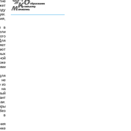
лне
жет
оду
ии.
ия,
и в
ели
ого
Для
яет
ают
вых
ной
кже
ыми
для
 не
 из
 на
рый
ант
аи.
оры
без
й в
ния
нке