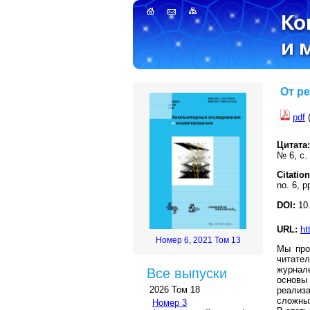
От р
pdf
(
Цитата:
№ 6, с.
Citation
no. 6, p
DOI:
10.
URL:
ht
Номер 6, 2021 Том 13
Мы про
читате
журнал
Все выпуски
основы
2026 Том 18
реализ
сложны
Номер 3