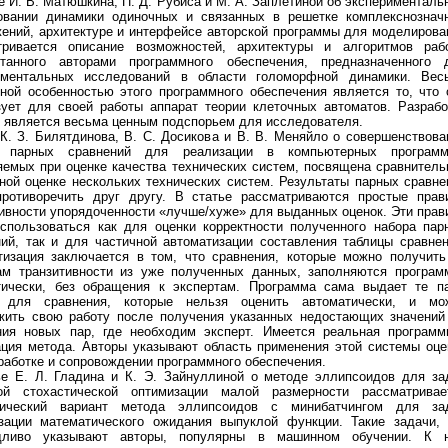
е И. В. Матюшкина, П. Д. Рубиса и М. А. Заплетиной об эксперименталь
овании динамики одиночных и связанных в решетке комплекснознач
жений, архитектуре и интерфейсе авторской программы для моделирова
тривается описание возможностей, архитектуры и алгоритмов раб
отанного авторами программного обеспечения, предназначенного 
иментальных исследований в области голоморфной динамики. Вес
сной особенностью этого программного обеспечения является то, что 
зует для своей работы аппарат теории клеточных автоматов. Разрабо
 является весьма ценным подспорьем для исследователя.
К. З. Билятдинова, В. С. Досикова и В. В. Меняйло о совершенствова
 парных сравнений для реализации в компьютерных программ
яемых при оценке качества технических систем, посвящена сравнитель
ной оценке нескольких технических систем. Результаты парных сравне
противоречить друг другу. В статье рассматриваются простые прав
ивности упорядоченности «лучше/хуже» для выданных оценок. Эти прав
использоваться как для оценки корректности полученного набора пар
ний, так и для частичной автоматизации составления таблицы сравнен
тизация заключается в том, что сравнения, которые можно получить
ам транзитивности из уже полученных данных, заполняются програм
тически, без обращения к экспертам. Программа сама выдает те п
 для сравнения, которые нельзя оценить автоматически, и мо
жить свою работу после получения указанных недостающих значений
ния новых пар, где необходим эксперт. Имеется реальная программ
ация метода. Авторы указывают область применения этой системы оце
работке и сопровождении программного обеспечения.
ье Е. Л. Гладина и К. Э. Зайнуллиной о методе эллипсоидов для за
ой стохастической оптимизации малой размерности рассматривае
тический вариант метода эллипсоидов с минибатчингом для за
зации математического ожидания выпуклой функции. Такие задачи, 
дливо указывают авторы, популярны в машинном обучении. К 