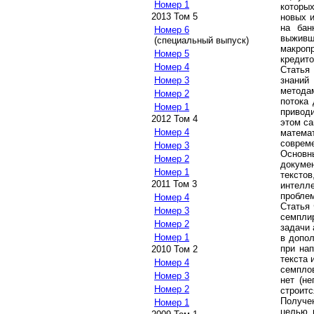
Номер 1
которы
2013 Том 5
новых 
на бан
Номер 6
выжив
(специальный выпуск)
макроп
Номер 5
кредито
Номер 4
Статья 
знаний
Номер 3
метода
Номер 2
потока
Номер 1
привод
2012 Том 4
этом са
Номер 4
матема
соврем
Номер 3
Основ
Номер 2
докуме
Номер 1
тексто
2011 Том 3
интелл
проблем
Номер 4
Статья 
Номер 3
семпли
Номер 2
задачи 
Номер 1
в допо
при на
2010 Том 2
текста 
Номер 4
семпло
Номер 3
нет (н
Номер 2
строит
Получен
Номер 1
целью 