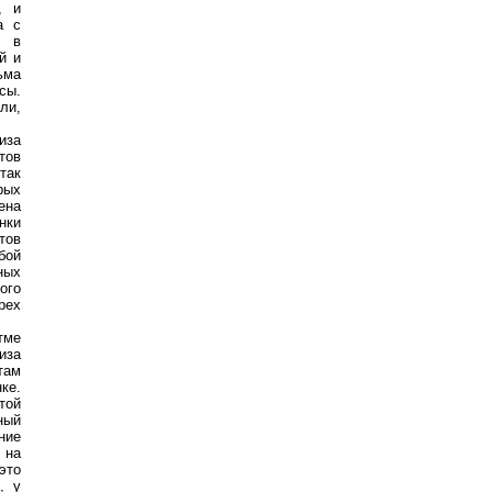
, и
а с
в в
й и
ьма
сы.
ли,
иза
тов
так
рых
ена
нки
тов
бой
ных
ого
рех
тме
иза
там
ке.
той
ный
ние
 на
это
, у