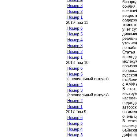
биопро
Номер 3
обилия
внешне
Номер 2
вещест
Номер 1
содерж
2019 Том 11
темноте
Номер 6
учет су
динами
Номер 5
реаль
Номер 4
уточнен
Номер 3
по наб
Номер 2
Статья
исслед
Номер 1
молек
2018 Том 10
произв
Номер 6
вопрос
Номер 5
русско
(специальный выпуск)
стабил
c АМФ 
Номер 4
В стат
Номер 3
инстру
(специальный выпуск)
населе
Номер 2
подход
Номер 1
авторс
но имен
2017 Том 9
очень ц
Номер 6
В стат
Номер 5
взаимо
Номер 4
байесо
диффер
Номер 3