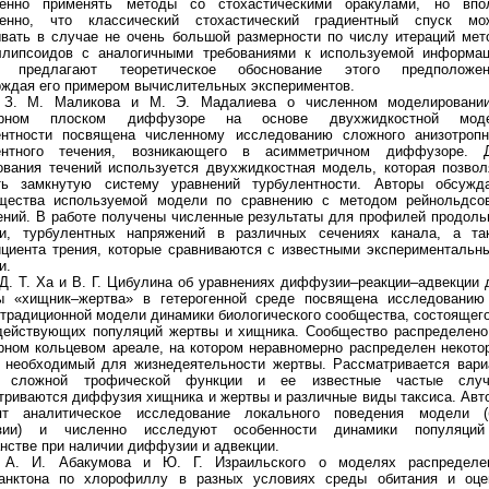
венно применять методы со стохастическими оракулами, но впо
венно, что классический стохастический градиентный спуск мо
ывать в случае не очень большой размерности по числу итераций мет
ллипсоидов с аналогичными требованиями к используемой информац
ы предлагают теоретическое обоснование этого предположен
рждая его примером вычислительных экспериментов.
 З. М. Маликова и М. Э. Мадалиева о численном моделировани
ерном плоском диффузоре на основе двухжидкостной мод
ентности посвящена численному исследованию сложного анизотропн
ентного течения, возникающего в асимметричном диффузоре. 
ования течений используется двухжидкостная модель, которая позвол
ть замкнутую систему уравнений турбулентности. Авторы обсужд
щества используемой модели по сравнению с методом рейнольдсо
ений. В работе получены численные результаты для профилей продоль
ти, турбулентных напряжений в различных сечениях канала, а та
циента трения, которые сравниваются с известными экспериментальн
и.
Д. Т. Ха и В. Г. Цибулина об уравнениях диффузии–реакции–адвекции 
ы «хищник–жертва» в гетерогенной среде посвящена исследованию
традиционной модели динамики биологического сообщества, состоящего
действующих популяций жертвы и хищника. Сообщество распределено
рном кольцевом ареале, на котором неравномерно распределен некото
, необходимый для жизнедеятельности жертвы. Рассматривается вари
а сложной трофической функции и ее известные частые случ
триваются диффузия хищника и жертвы и различные виды таксиса. Авт
ят аналитическое исследование локального поведения модели (
зии) и численно исследуют особенности динамики популяци
нстве при наличии диффузии и адвекции.
 А. И. Абакумова и Ю. Г. Израильского о моделях распределе
анктона по хлорофиллу в разных условиях среды обитания и оце