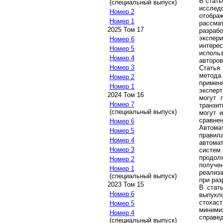
В стать
(специальный выпуск)
исслед
Номер 2
отобра
Номер 1
рассма
2025 Том 17
разраб
экспер
Номер 6
интере
Номер 5
исполь
Номер 4
авторов
Номер 3
Статья 
метода
Номер 2
примен
Номер 1
эксперт
2024 Том 16
могут 
Номер 7
транзит
(специальный выпуск)
могут 
сравне
Номер 6
Автома
Номер 5
правил
Номер 4
автома
Номер 3
систем
продол
Номер 2
получе
Номер 1
реализ
(специальный выпуск)
при раз
2023 Том 15
В стат
Номер 6
выпукл
стохас
Номер 5
миними
Номер 4
справе
(специальный выпуск)