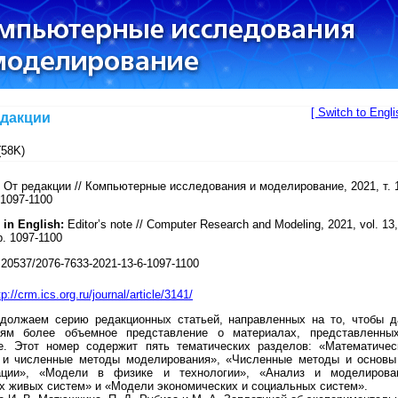
[ Switch to Engli
едакции
58K)
От редакции // Компьютерные исследования и моделирование, 2021, т. 
 1097-1100
 in English:
Editor’s note // Computer Research and Modeling, 2021, vol. 13,
p. 1097-1100
20537/2076-7633-2021-13-6-1097-1100
tp://crm.ics.org.ru/journal/article/3141/
должаем серию редакционных статьей, направленных на то, чтобы д
лям более объемное представление о материалах, представленны
е. Этот номер содержит пять тематических разделов: «Математичес
 и численные методы моделирования», «Численные методы и основы
ации», «Модели в физике и технологии», «Анализ и моделирова
х живых систем» и «Модели экономических и социальных систем».