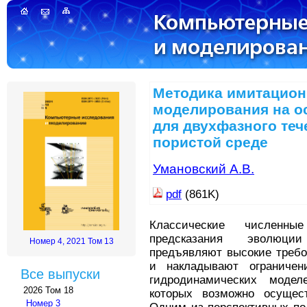
Методика имитацион
моделирования на о
для двухфазного теч
пористой среде
Умановский А.В.
pdf
(861K)
Классические численн
предсказания эволюци
Номер 4, 2021 Том 13
предъявляют высокие требо
и накладывают ограничен
Все выпуски
гидродинамических модел
2026 Том 18
которых возможно осущест
Номер 3