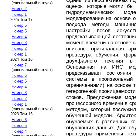
Одним из перспективных по
(специальный выпуск)
оценок, которые могли бы 
Номер 2
гидродинамических мод
Номер 1
моделирование на основе о
2025 Том 17
подхода методы машинно
Номер 6
настройки весов искусс
Номер 5
предсказывающей состояни
Номер 4
момент времени на основе н
Номер 3
описаны оригинальная ар
Номер 2
процедура обучения, фор
Номер 1
2024 Том 16
двухфазного течения в 
Номер 7
Основанная на ИНС мо
(специальный выпуск)
предсказывает состояния
Номер 6
системы в произвольный
Номер 5
ограничениями) на основе 
Номер 4
гетерогенной проницаемост
Номер 3
стоков. Предложенная мод
Номер 2
процессорного времени в с
Номер 1
методом, который послужил
(специальный выпуск)
2023 Том 15
обученной модели. Архитек
Номер 6
обучаемых в различных ко
Номер 5
обучающих данных. Для обу
Номер 4
процедуры применены техн
(специальный выпуск)