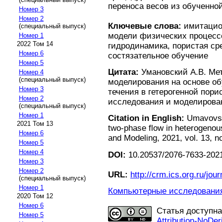
переноса весов из обученно
Номер 3
Номер 2
Ключевые слова:
имитацио
(специальный выпуск)
модели физических процессо
Номер 1
2022 Том 14
гидродинамика, пористая ср
Номер 6
состязательное обучение
Номер 5
Цитата:
Умановский А.В. Ме
Номер 4
(специальный выпуск)
моделирования на основе о
Номер 3
течения в гетерогенной пори
Номер 2
исследования и моделирование
(специальный выпуск)
Номер 1
Citation in English:
Umavovski
2021 Том 13
two-phase flow in heterogeno
Номер 6
and Modeling, 2021, vol. 13, n
Номер 5
Номер 4
DOI:
10.20537/2076-7633-2021
Номер 3
Номер 2
URL:
http://crm.ics.org.ru/jour
(специальный выпуск)
Номер 1
Компьютерные исследования 
2020 Том 12
Номер 6
Статья доступн
Номер 5
Attribution-NoDer