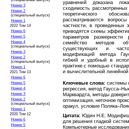
уравнений доказана лок
Номер 3
сходимость рассмотренных
Номер 2
теоретического обос
(специальный выпуск)
рассматриваются вопросы
Номер 1
частности, в проведенных 
2022 Том 14
приводятся схемы эффектив
Номер 6
параметров размерности 
Номер 5
Номер 4
семейство методов об
(специальный выпуск)
существующих и часто
Номер 3
модификаций метода Гаус
Номер 2
гибкий и удобный в испол
(специальный выпуск)
практике с помощью станда
Номер 1
и вычислительной линейной
2021 Том 13
Номер 6
Ключевые слова:
системы н
Номер 5
регрессия, метод Гаусса–Нь
Номер 4
Номер 3
Марквардта, методы доверит
Номер 2
оптимизация, неточное прок
(специальный выпуск)
оракул, условие Поляка–Лоя
Номер 1
2020 Том 12
Цитата:
Юдин Н.Е. Модифиц
Номер 6
для решения гладкой систем
Номер 5
Компьютерные исследования 