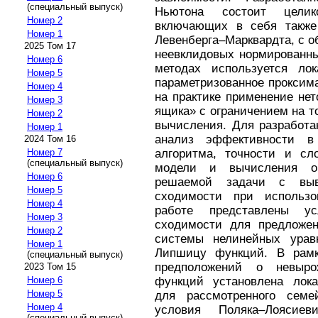
(специальный выпуск)
Ньютона состоит цели
Номер 2
включающих в себя также
Номер 1
Левенберга–Марквардта, с 
2025 Том 17
неевклидовых нормированны
Номер 6
методах используется ло
Номер 5
параметризованное проксим
Номер 4
на практике применение нет
Номер 3
ящика» с ограничением на т
Номер 2
вычисления. Для разработа
Номер 1
анализ эффективности в
2024 Том 16
алгоритма, точности и сл
Номер 7
(специальный выпуск)
модели и вычисления ор
Номер 6
решаемой задачи с выв
Номер 5
сходимости при использо
Номер 4
работе представлены ус
Номер 3
сходимости для предложен
Номер 2
системы нелинейных урав
Номер 1
Липшицу функций. В рамк
(специальный выпуск)
предположений о невыро
2023 Том 15
функций установлена лока
Номер 6
Номер 5
для рассмотренного семе
Номер 4
условия Поляка–Лоясие
(специальный выпуск)