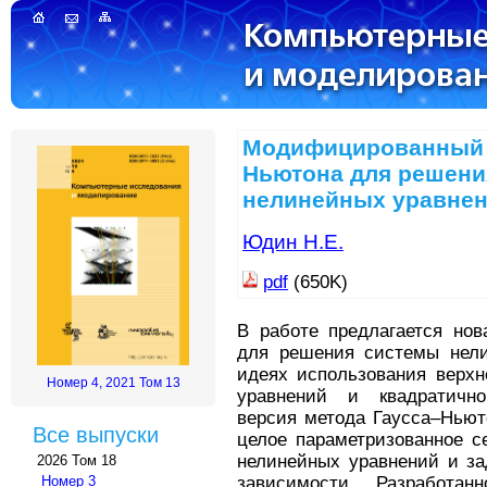
Модифицированный 
Ньютона для решени
нелинейных уравне
Юдин Н.Е.
pdf
(650K)
В работе предлагается нов
для решения системы нели
идеях использования верхн
Номер 4, 2021 Том 13
уравнений и квадратично
версия метода Гаусса–Ньют
Все выпуски
целое параметризованное с
нелинейных уравнений и за
2026 Том 18
зависимости. Разработан
Номер 3