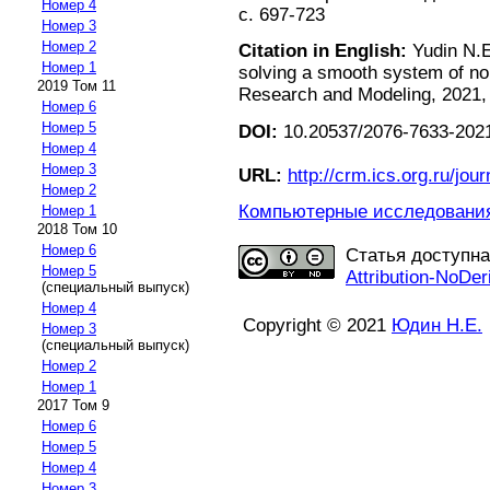
Номер 4
с. 697-723
Номер 3
Номер 2
Citation in English:
Yudin N.E
Номер 1
solving a smooth system of no
2019 Том 11
Research and Modeling, 2021, v
Номер 6
Номер 5
DOI:
10.20537/2076-7633-2021
Номер 4
Номер 3
URL:
http://crm.ics.org.ru/jour
Номер 2
Компьютерные исследования 
Номер 1
2018 Том 10
Номер 6
Статья доступн
Номер 5
Attribution-NoDer
(специальный выпуск)
Номер 4
Copyright © 2021
Юдин Н.Е.
Номер 3
(специальный выпуск)
Номер 2
Номер 1
2017 Том 9
Номер 6
Номер 5
Номер 4
Номер 3