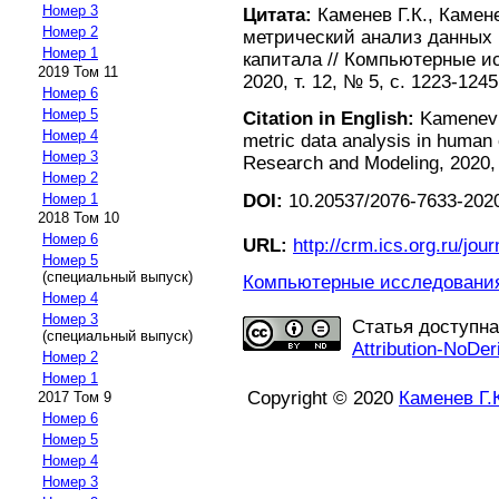
Номер 3
Цитата:
Каменев Г.К., Камен
Номер 2
метрический анализ данных 
Номер 1
капитала // Компьютерные и
2019 Том 11
2020, т. 12, № 5, с. 1223-1245
Номер 6
Номер 5
Citation in English:
Kamenev G
Номер 4
metric data analysis in human 
Номер 3
Research and Modeling, 2020, 
Номер 2
DOI:
10.20537/2076-7633-202
Номер 1
2018 Том 10
Номер 6
URL:
http://crm.ics.org.ru/jour
Номер 5
(специальный выпуск)
Компьютерные исследования 
Номер 4
Номер 3
Статья доступн
(специальный выпуск)
Attribution-NoDer
Номер 2
Номер 1
Copyright © 2020
Каменев Г.
2017 Том 9
Номер 6
Номер 5
Номер 4
Номер 3