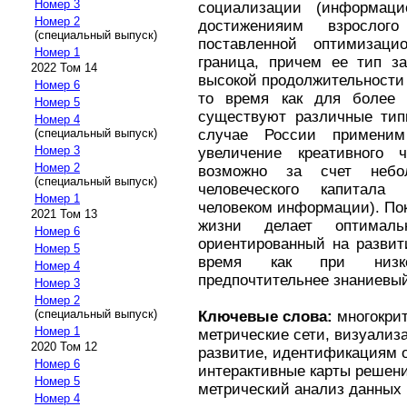
Номер 3
социализации (информаци
Номер 2
достиженияим взрослог
(специальный выпуск)
поставленной оптимизаци
Номер 1
граница, причем ее тип за
2022 Том 14
высокой продолжительности
Номер 6
то время как для более 
Номер 5
существуют различные типы
Номер 4
случае России применим
(специальный выпуск)
Номер 3
увеличение креативного ч
Номер 2
возможно за счет небол
(специальный выпуск)
человеческого капитала
Номер 1
человеком информации). Пок
2021 Том 13
жизни делает оптималь
Номер 6
ориентированный на развит
Номер 5
время как при низко
Номер 4
предпочтительнее знаниевый
Номер 3
Номер 2
(специальный выпуск)
Ключевые слова:
многокрит
Номер 1
метрические сети, визуализ
2020 Том 12
развитие, идентификациям 
Номер 6
интерактивные карты решени
Номер 5
метрический анализ данных
Номер 4