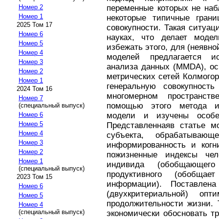
переменные которых не наб
Номер 2
Номер 1
некоторые типичные грани
2025 Том 17
совокупности. Такая ситуац
Номер 6
науках, что делает модел
Номер 5
избежать этого, для (неявн
Номер 4
моделей предлагается ис
Номер 3
анализа данных (MMDA), ос
Номер 2
метрических сетей Колмого
Номер 1
генеральную совокупност
2024 Том 16
многомерном пространств
Номер 7
помощью этого метода и
(специальный выпуск)
модели и изучены особе
Номер 6
Номер 5
Представленнаяв статье мо
Номер 4
субъекта, обрабатываю
Номер 3
информированность и когн
Номер 2
пожизненные индексы чело
Номер 1
индивида (обобщающего
(специальный выпуск)
продуктивного (обобща
2023 Том 15
информации). Поставлена
Номер 6
(двухкритериальной) оп
Номер 5
продолжительности жизни. 
Номер 4
(специальный выпуск)
экономически обосновать т