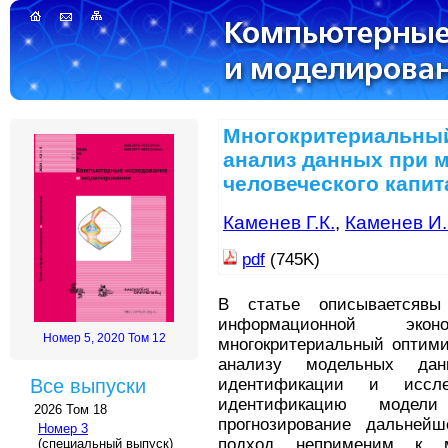
Многокритериальны
анализ данных при 
человеческого капит
Каменев Г.К.
,
Каменев И.
pdf
(745K)
В статье описываетсяв
информационной эко
Номер 5, 2020 Том 12
многокритериальный оптими
анализу модельных да
идентификации и иссле
Все выпуски
идентификацию моде
2026 Том 18
прогнозирование дальней
Номер 3
подход неприменим к м
(специальный выпуск)