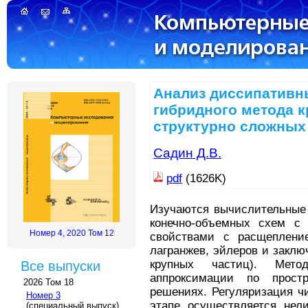
Анализ диссипативн
гибридного метода к
структурно сложных 
Садин Д.В.
pdf
(1626K)
Изучаются вычислительные 
конечно-объемных схем с
Номер 4, 2020 Том 12
свойствами с расщеплени
лагранжев, эйлеров и закл
крупных частиц). Мет
Все выпуски
аппроксимации по прост
2026 Том 18
решениях. Регуляризация ч
Номер 3
этапе осуществляется нели
(специальный выпуск)