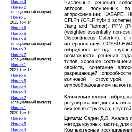
Номер 3
Численные решения сопос
Номер 2
авторов, полученных п
(специальный выпуск)
аппроксимации: КАБАРЕ, HL
Номер 1
CFLFh (CFLF hybrid scheme), 
2022 Том 14
Jiang and Tadmor), PPM (P
Номер 6
(weighted essentially non-os
Номер 5
Discontinuous Galerkin), 
Номер 4
интерполяцией CCSSR-HW
(специальный выпуск)
гибридного метода крупны
Номер 3
Номер 2
возможности решения зада
(специальный выпуск)
типов, хорошее соотношени
Номер 1
свойств, сочетание алго
2021 Том 13
разрешающей способности
Номер 6
волновой структурой,
Номер 5
вихреобразованием на конта
Номер 4
Номер 3
Ключевые слова:
гибридный
Номер 2
регулирование диссипативны
(специальный выпуск)
Номер 1
вихревая структура, неустой
2020 Том 12
Цитата:
Садин Д.В. Анализ 
Номер 6
метода крупных частиц для с
Номер 5
Компьютерные исследования 
Номер 4