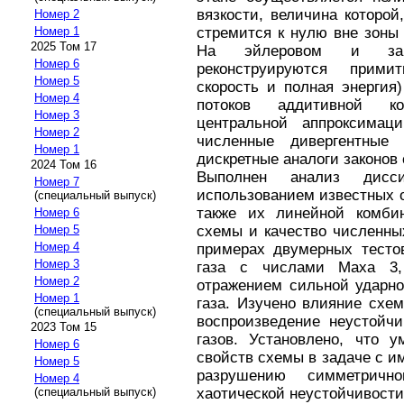
вязкости, величина которой
Номер 2
стремится к нулю вне зоны
Номер 1
2025 Том 17
На эйлеровом и закл
Номер 6
реконструируются прими
Номер 5
скорость и полная энергия
Номер 4
потоков аддитивной к
Номер 3
центральной аппроксима
Номер 2
численные дивергентные
Номер 1
дискретные аналоги законов
2024 Том 16
Выполнен анализ дисс
Номер 7
использованием известных о
(специальный выпуск)
также их линейной комби
Номер 6
схемы и качество численны
Номер 5
Номер 4
примерах двумерных тестов
Номер 3
газа с числами Маха 3
Номер 2
отражением сильной ударн
Номер 1
газа. Изучено влияние схе
(специальный выпуск)
воспроизведение неустойчи
2023 Том 15
газов. Установлено, что 
Номер 6
свойств схемы в задаче с и
Номер 5
разрушению симметрич
Номер 4
хаотической неустойчивости
(специальный выпуск)