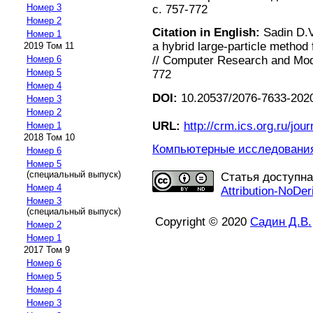
Номер 3
с. 757-772
Номер 2
Citation in English:
Sadin D.V.
Номер 1
a hybrid large-particle method 
2019 Том 11
Номер 6
// Computer Research and Model
Номер 5
772
Номер 4
DOI:
10.20537/2076-7633-2020
Номер 3
Номер 2
URL:
http://crm.ics.org.ru/jour
Номер 1
2018 Том 10
Компьютерные исследования 
Номер 6
Номер 5
(специальный выпуск)
Статья доступн
Номер 4
Attribution-NoDer
Номер 3
(специальный выпуск)
Copyright © 2020
Садин Д.В.
Номер 2
Номер 1
2017 Том 9
Номер 6
Номер 5
Номер 4
Номер 3