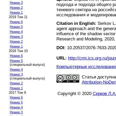
Номер 3
подхода и подхода общего р
Номер 2
теневого сектора на россий
Номер 1
исследования и моделирование
2019 Том 11
Номер 6
Citation in English:
Serkov L.
Номер 5
agent approach and the general
Номер 4
influence of the shadow secto
Номер 3
Research and Modeling, 2020, v
Номер 2
Номер 1
DOI:
10.20537/2076-7633-2020
2018 Том 10
Номер 6
URL:
http://crm.ics.org.ru/jour
Номер 5
(специальный выпуск)
Компьютерные исследования 
Номер 4
Номер 3
Статья доступн
(специальный выпуск)
Attribution-NoDer
Номер 2
Номер 1
2017 Том 9
Copyright © 2020
Серков Л.А
Номер 6
Номер 5
Номер 4
Номер 3