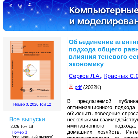
Объединение агентн
подхода общего рав
влияния теневого се
экономику
Серков Л.А.
,
Красных С.
pdf
(2022K)
В предлагаемой публика
Номер 3, 2020 Том 12
оптимизационного подхода 
объяснить поведение спроса
Все выпуски
несколькими взаимодейству
имитационного подход
2026 Том 18
домашних хозяйств. Инте
Номер 3
(специальный выпуск)