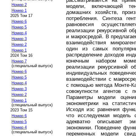
рассматривается на приме
Номер 2
модели, включающей те
Номер 1
домашних хозяйств, произ
2025 Том 17
потребления. Синтеза ген
Номер 6
равновесия осуществля
Номер 5
реализации рекурсивной об
Номер 4
и макросредой. В предлага
Номер 3
взаимодействия микроаген
Номер 2
один из самых популярн
Номер 1
распределение доходов инд
2024 Том 16
конечным набором моме
Номер 7
(специальный выпуск)
реализации рекурсивной об
Номер 6
индивидуальных поведенчес
Номер 5
взаимодействии с макросре
Номер 4
с помощью метода Монте-Ка
Номер 3
совокупности агентов с п
Номер 2
Параметры модели оцени
Номер 1
эконометрики на статисти
(специальный выпуск)
Исходя изс равнения функц
2023 Том 15
что исследуемая модель 
Номер 6
адекватно описывает эм
Номер 5
экономики. Поведение функ
Номер 4
(специальный выпуск)
переменных модели свиде