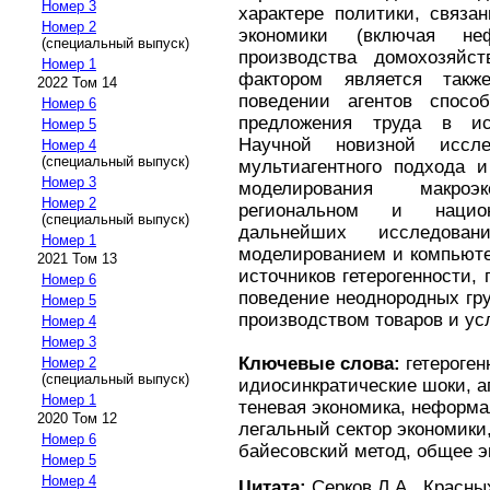
Номер 3
характере политики, связа
Номер 2
экономики (включая н
(специальный выпуск)
производства домохозяйс
Номер 1
фактором является такж
2022 Том 14
поведении агентов спосо
Номер 6
предложения труда в ис
Номер 5
Научной новизной иссле
Номер 4
(специальный выпуск)
мультиагентного подхода 
Номер 3
моделирования макроэ
Номер 2
региональном и нацио
(специальный выпуск)
дальнейших исследов
Номер 1
моделированием и компьюте
2021 Том 13
источников гетерогенности,
Номер 6
поведение неоднородных гру
Номер 5
производством товаров и усл
Номер 4
Номер 3
Ключевые слова:
гетероген
Номер 2
(специальный выпуск)
идиосинкратические шоки, а
Номер 1
теневая экономика, неформа
2020 Том 12
легальный сектор экономики
Номер 6
байесовский метод, общее э
Номер 5
Номер 4
Цитата:
Серков Л.А., Красны