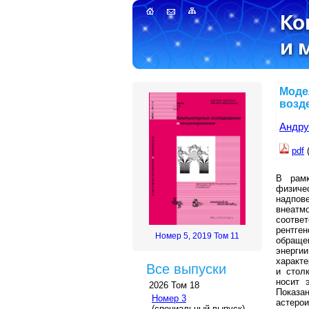
Моде
возд
Андру
pdf
(
В рамк
физиче
надпов
внеатм
соотве
рентге
Номер 5, 2019 Том 11
обраще
энерги
характе
Все выпуски
и стол
носит 
2026 Том 18
Показа
Номер 3
астерои
(специальный выпуск)