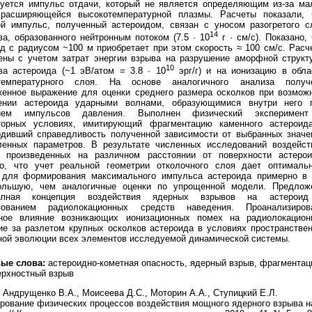
уется импульс отдачи, который не является определяющим из-за ма
расширяющейся высокотемпературной плазмы. Расчеты показали, 
ой импульс, полученный астероидом, связан с уносом разогретого с
14
а, образованного нейтронным потоком (7.5 · 10
г · см/с). Показано, 
д с радиусом ~100 м приобретает при этом скорость ≈ 100 см/с. Расч
ены с учетом затрат энергии взрыва на разрушение аморфной структ
10
ва астероида (~1 эВ/атом = 3.8 · 10
эрг/г) и на ионизацию в обла
температурного слоя. На основе аналогичного анализа получ
женное выражение для оценки среднего размера осколков при возмож
ении астероида ударными волнами, образующимися внутри него 
вием импульсов давления. Выполнен физический эксперимен
торных условиях, имитирующий фрагментацию каменного астероид
рдивший справедливость полученной зависимости от выбранных значе
ленных параметров. В результате численных исследований воздейст
, произведенных на различном расстоянии от поверхности астерои
но, что учет реальной геометрии отколочного слоя дает оптималь
 для формирования максимального импульса астероида примерно в 
ольшую, чем аналогичные оценки по упрощенной модели. Предлож
тапная концепция воздействия ядерных взрывов на астерои
зованием радиолокационных средств наведения. Проанализиров
ное влияние возникающих ионизационных помех на радиолокацион
ие за разлетом крупных осколков астероида в условиях пространствен
ной эволюции всех элементов исследуемой динамической системы.
ые слова:
астероидно-кометная опасность, ядерный взрыв, фрагментац
ерхностный взрыв
Андрущенко В.А., Моисеева Д.С., Моторин А.А., Ступицкий Е.Л.
рование физических процессов воздействия мощного ядерного взрыва н