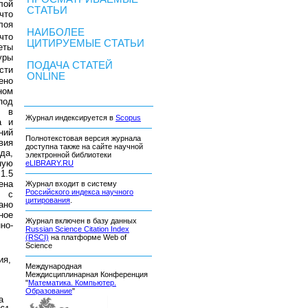
лой
СТАТЬИ
что
лоя
НАИБОЛЕЕ
что
ЦИТИРУЕМЫЕ СТАТЬИ
еты
уры
ПОДАЧА СТАТЕЙ
сти
ONLINE
ено
ном
под
т в
Журнал индексируется в
Scopus
а и
ний
Полнотекстовая версия журнала
вия
доступна также на сайте научной
да,
электронной библиотеки
ную
eLIBRARY.RU
1.5
ена
Журнал входит в систему
Российского индекса научного
д с
цитирования
.
ано
ное
Журнал включен в базу данных
но-
Russian Science Citation Index
(RSCI)
на платформе Web of
Science
ия,
Международная
Междисциплинарная Конференция
"
Математика. Компьютер.
Образование
"
а