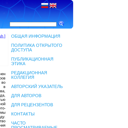
sh ]
ОБЩАЯ ИНФОРМАЦИЯ
ПОЛИТИКА ОТКРЫТОГО
ДОСТУПА
ПУБЛИКАЦИОННАЯ
ЭТИКА
РЕДАКЦИОННАЯ
нен
КОЛЛЕГИЯ
ров
 во
АВТОРСКИЙ УКАЗАТЕЛЬ
о в
ва,
да,
ДЛЯ АВТОРОВ
тью
ной
ДЛЯ РЕЦЕНЗЕНТОВ
то-
змы
КОНТАКТЫ
ду.
тво
ЧАСТО
ния
ПРОСМАТРИВАЕМЫЕ