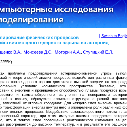
[ Switch to Engli
лирование физических процессов
ействия мощного ядерного взрыва на астероид
щенко В.А.
,
Моисеева Д.С.
,
Моторин А.А.
,
Ступицкий Е.Л.
2255K)
ах проблемы предотвращения астероидно-кометной угрозы выпол
ский и теоретический анализ процессов воздействия различных факто
ерхностного ядерного взрыва достаточно высокой энергии на астероид
осферных условиях космического пространства. Показано, чт
тствии с энергией и проницаемой способностью плазмы продуктов взры
новского и гамма-нейтронного излучения на поверхности астерои
нной к взрыву, образуется слоистая структура с разной плотнос
и, зависящей от угловых координат. Для каждого слоя выяснен времен
р трансформации энергии внутри него и определены роли различных фо
кновительных процессов. Воздействие высокоскоростного потока пла
эрозионный характер, при этом импульс плазмы передается астерои
но, что в тонком слое поглощения рентгеновского излучения вещес
да разогревается до высоких температур, и в результате его расшире