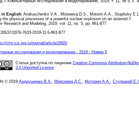
д // Компьютерные исследования и моделирование, 2019, т. 11, № 5, с. 8
 in English:
Andruschenko V.A., Moiseeva D.S., Motorin A.A., Stupitsky E.L
 the physical processes of a powerful nuclear explosion on an asteroid //
r Research and Modeling, 2019, vol. 11, no. 5, pp. 861-877
20537/2076-7633-2019-11-5-861-877
tp://crm.ics.org.ru/journal/article/2850/
ерные исследования и моделирование - 2019 - Номер 5
Статья доступна по лицензии
Creative Commons Attribution-NoDer
3.0 Unported License
.
ght © 2019
Андрущенко В.А.
,
Моисеева Д.С.
,
Моторин А.А.
,
Ступицкий Е.