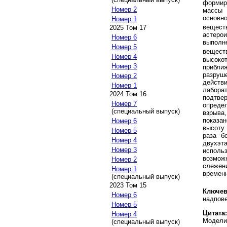
формир
Номер 2
массы 
основн
Номер 1
веществ
2025 Том 17
астерои
Номер 6
выполн
Номер 5
вещест
Номер 4
высоко
Номер 3
прибли
разруш
Номер 2
дейст
Номер 1
лабора
2024 Том 16
подтве
Номер 7
опреде
(специальный выпуск)
взрыва
показа
Номер 6
высоту
Номер 5
раза б
Номер 4
двухэ
Номер 3
исполь
возмож
Номер 2
слежен
Номер 1
времен
(специальный выпуск)
2023 Том 15
Ключев
Номер 6
надпов
Номер 5
Цитата:
Номер 4
Модели
(специальный выпуск)