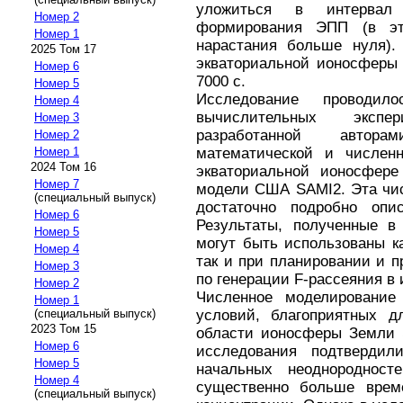
уложиться в интервал
Номер 2
формирования ЭПП (в эт
Номер 1
нарастания больше нуля).
2025 Том 17
экваториальной ионосферы 
Номер 6
7000 с.
Номер 5
Исследование проводи
Номер 4
вычислительных экспе
Номер 3
разработанной автора
Номер 2
математической и числен
Номер 1
2024 Том 16
экваториальной ионосфере
Номер 7
модели США SAMI2. Эта чис
(специальный выпуск)
достаточно подробно опи
Номер 6
Результаты, полученные в
Номер 5
могут быть использованы ка
Номер 4
так и при планировании и 
Номер 3
по генерации F-рассеяния в
Номер 2
Численное моделирование
Номер 1
условий, благоприятных д
(специальный выпуск)
2023 Том 15
области ионосферы Земли 
Номер 6
исследования подтверди
Номер 5
начальных неоднородност
Номер 4
существенно больше врем
(специальный выпуск)