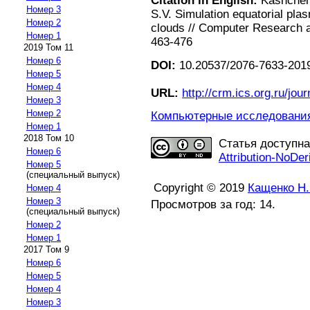
Citation in English:
Kashchenk
Номер 3
S.V. Simulation equatorial pl
Номер 2
clouds // Computer Research an
Номер 1
463-476
2019 Том 11
Номер 6
DOI:
10.20537/2076-7633-2019
Номер 5
Номер 4
URL:
http://crm.ics.org.ru/jour
Номер 3
Номер 2
Компьютерные исследования 
Номер 1
2018 Том 10
Статья доступн
Номер 6
Attribution-NoDer
Номер 5
(специальный выпуск)
Copyright © 2019
Кащенко Н.
Номер 4
Номер 3
Просмотров за год: 14.
(специальный выпуск)
Номер 2
Номер 1
2017 Том 9
Номер 6
Номер 5
Номер 4
Номер 3