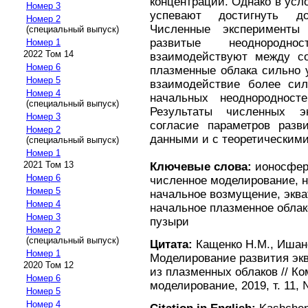
концентрации. Однако в усл
Номер 3
успевают достигнуть до
Номер 2
Численные эксперименты 
(специальный выпуск)
развитые неоднород
Номер 1
2022 Том 14
взаимодействуют между со
Номер 6
плазменные облака сильно 
Номер 5
взаимодействие более си
Номер 4
начальных неоднородност
(специальный выпуск)
Результаты численных э
Номер 3
согласие параметров раз
Номер 2
данными и с теоретическими
(специальный выпуск)
Номер 1
2021 Том 13
Ключевые слова:
ионосфера
Номер 6
численное моделирование, 
Номер 5
начальное возмущение, экв
Номер 4
начальное плазменное обла
Номер 3
пузыри
Номер 2
(специальный выпуск)
Цитата:
Кащенко Н.М., Ишано
Номер 1
Моделирование развития эк
2020 Том 12
из плазменных облаков // К
Номер 6
моделирование, 2019, т. 11, 
Номер 5
Номер 4