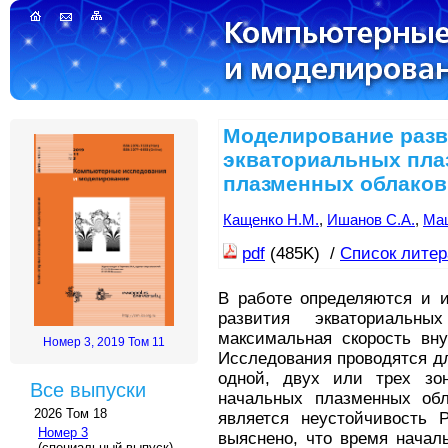
Моделирование разв
экваториальных пла
плазменных облаков
Кащенко Н.М.
,
Ишанов С.А.
,
Мац
pdf
(485K) /
Список лите
В работе определяются и и
развития экваториальн
максимальная скорость вн
Номер 3, 2019 Том 11
Исследования проводятся дл
одной, двух или трех зо
Все выпуски
начальных плазменных об
2026 Том 18
является неустойчивость 
Номер 3
выяснено, что время начал
(специальный выпуск)