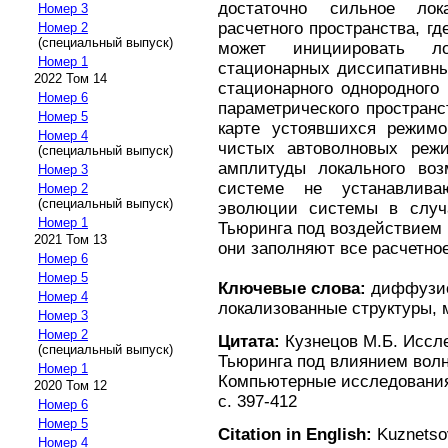
достаточно сильное ло
Номер 3
расчетного пространства, г
Номер 2
(специальный выпуск)
может инициировать л
Номер 1
стационарных диссипативны
2022 Том 14
стационарного однородного
Номер 6
параметрического пространс
Номер 5
карте устоявшихся режимо
Номер 4
чистых автоволновых реж
(специальный выпуск)
амплитуды локального во
Номер 3
системе не устанавлив
Номер 2
(специальный выпуск)
эволюции системы в случа
Номер 1
Тьюринга под воздействием
2021 Том 13
они заполняют все расчетное
Номер 6
Номер 5
Ключевые слова:
диффузио
Номер 4
локализованные структуры,
Номер 3
Номер 2
Цитата:
Кузнецов М.Б. Иссл
(специальный выпуск)
Тьюринга под влиянием волн
Номер 1
Компьютерные исследования 
2020 Том 12
с. 397-412
Номер 6
Номер 5
Citation in English:
Kuznetsov
Номер 4