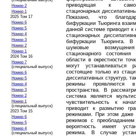
приводящая к самопр
Номер 2
стационарных диссипативных
Номер 1
Показано, что благода
2025 Том 17
Номер 6
бифуркации Тьюринга взаим
Номер 5
данной системе приводит к
Номер 4
стационарных диссипативн
Номер 3
бифуркации Тьюринга. В
Номер 2
шумовые возмущения п
Номер 1
стационарного состояния
2024 Том 16
области в окрестности точ
Номер 7
могут устанавливаться 
(специальный выпуск)
состоящие только из стаци
Номер 6
диссипативных структур, та
Номер 5
режимы проявляются в
Номер 4
пространства. В рассматр
Номер 3
система является мульти
Номер 2
Номер 1
чувствительность к нач
(специальный выпуск)
приводит к размытию гра
2023 Том 15
режимами. При этом даже 
Номер 6
режимов с преобладанием 
Номер 5
вероятность имеет устан
Номер 4
режима. В случае уста
(специальный выпуск)