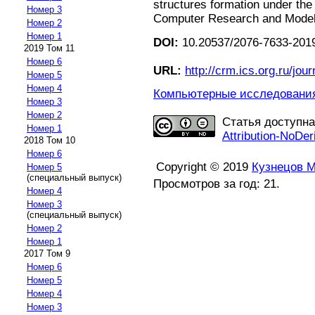
structures formation under the i
Номер 3
Computer Research and Modelin
Номер 2
Номер 1
DOI:
10.20537/2076-7633-2019
2019 Том 11
Номер 6
URL:
http://crm.ics.org.ru/jour
Номер 5
Номер 4
Компьютерные исследования 
Номер 3
Номер 2
Статья доступн
Номер 1
Attribution-NoDer
2018 Том 10
Номер 6
Copyright © 2019
Кузнецов М
Номер 5
(специальный выпуск)
Просмотров за год: 21.
Номер 4
Номер 3
(специальный выпуск)
Номер 2
Номер 1
2017 Том 9
Номер 6
Номер 5
Номер 4
Номер 3