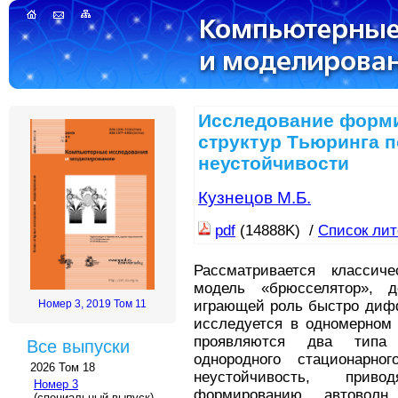
Исследование форм
структур Тьюринга 
неустойчивости
Кузнецов М.Б.
pdf
(14888K) /
Список ли
Рассматривается классич
модель «брюсселятор», д
играющей роль быстро диф
Номер 3, 2019 Том 11
исследуется в одномерном 
проявляются два типа 
Все выпуски
однородного стационарно
2026 Том 18
неустойчивость, прив
Номер 3
формированию автоволн
(специальный выпуск)