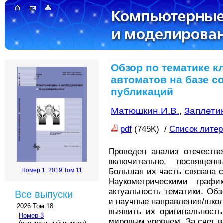
Обзор по тематике к
автоматов на базе 
публикаций
Матюшкин И.В.
,
Заплети
pdf
(745K) /
Список лите
Проведен анализ отечестве
включительно, посвящен
Номер 1, 2019 Том 11
Большая их часть связана 
Наукометрическими графи
актуальность тематики. Об
Все выпуски
и научные направления/школ
2026 Том 18
выявить их оригинальность
Номер 3
мировым уровнем. За счет в
(специальный выпуск)