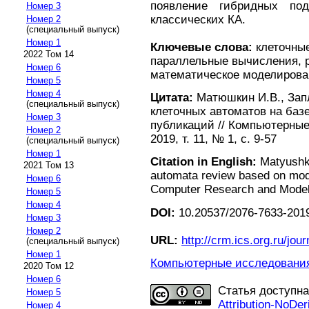
появление гибридных по
Номер 3
классических КА.
Номер 2
(специальный выпуск)
Номер 1
Ключевые слова:
клеточные
2022 Том 14
параллельные вычисления, 
Номер 6
математическое моделирова
Номер 5
Номер 4
Цитата:
Матюшкин И.В., Запл
(специальный выпуск)
клеточных автоматов на баз
Номер 3
публикаций // Компьютерны
Номер 2
2019, т. 11, № 1, с. 9-57
(специальный выпуск)
Номер 1
Citation in English:
Matyushkin
2021 Том 13
automata review based on mode
Номер 6
Computer Research and Modelin
Номер 5
Номер 4
DOI:
10.20537/2076-7633-2019
Номер 3
Номер 2
URL:
http://crm.ics.org.ru/jour
(специальный выпуск)
Номер 1
Компьютерные исследования 
2020 Том 12
Номер 6
Статья доступн
Номер 5
Attribution-NoDer
Номер 4