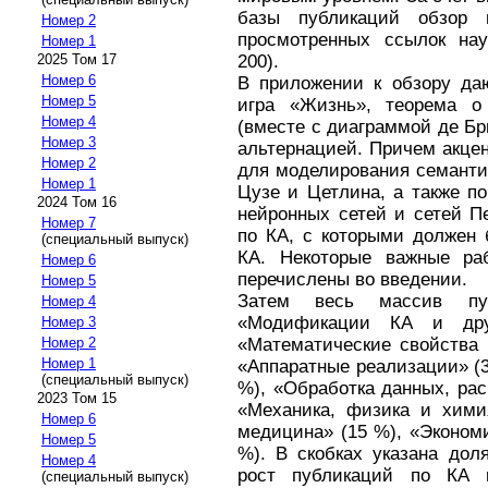
базы публикаций обзор 
Номер 2
просмотренных ссылок на
Номер 1
2025 Том 17
200).
Номер 6
В приложении к обзору да
Номер 5
игра «Жизнь», теорема о
Номер 4
(вместе с диаграммой де Бр
Номер 3
альтернацией. Причем акце
Номер 2
для моделирования семанти
Номер 1
Цузе и Цетлина, а также п
2024 Том 16
нейронных сетей и сетей П
Номер 7
по КА, с которыми должен 
(специальный выпуск)
КА. Некоторые важные раб
Номер 6
перечислены во введении.
Номер 5
Затем весь массив пу
Номер 4
«Модификации КА и дру
Номер 3
Номер 2
«Математические свойства 
Номер 1
«Аппаратные реализации» (
(специальный выпуск)
%), «Обработка данных, рас
2023 Том 15
«Механика, физика и химия
Номер 6
медицина» (15 %), «Экономи
Номер 5
%). В скобках указана дол
Номер 4
рост публикаций по КА 
(специальный выпуск)