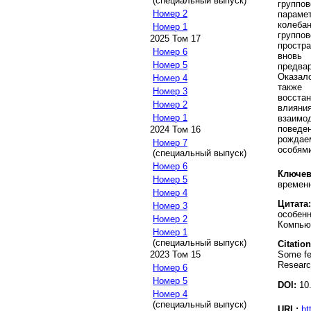
(специальный выпуск)
группо
Номер 2
парамет
колеба
Номер 1
группо
2025 Том 17
простр
Номер 6
вновь
Номер 5
предва
Оказал
Номер 4
также 
Номер 3
восста
Номер 2
влияни
Номер 1
взаимо
поведе
2024 Том 16
рождае
Номер 7
особями
(специальный выпуск)
Номер 6
Ключев
Номер 5
времен
Номер 4
Цитата:
Номер 3
особенн
Номер 2
Компьют
Номер 1
(специальный выпуск)
Citation
Some fe
2023 Том 15
Research
Номер 6
Номер 5
DOI:
10.
Номер 4
(специальный выпуск)
URL:
ht