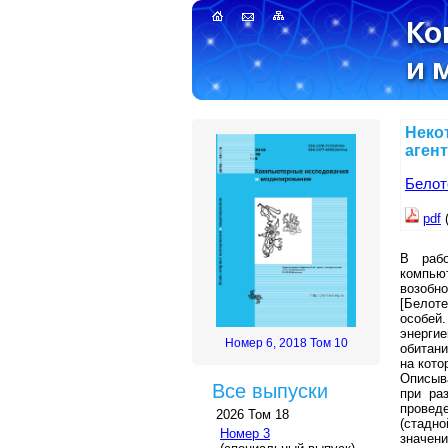
Неко
аген
Белот
pdf
В рабо
компью
возобн
[Белот
особей.
энергие
Номер 6, 2018 Том 10
обитан
на кото
Описыв
Все выпуски
при ра
провед
2026 Том 18
(стадн
Номер 3
значен