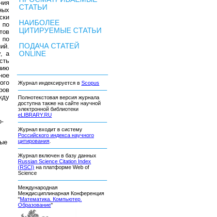
ния
СТАТЬИ
ных
ски
НАИБОЛЕЕ
 по
ЦИТИРУЕМЫЕ СТАТЬИ
тов
 по
ПОДАЧА СТАТЕЙ
ий.
, а
ONLINE
сть
нию
ное
ого
Журнал индексируется в
Scopus
ров
жду
Полнотекстовая версия журнала
доступна также на сайте научной
электронной библиотеки
eLIBRARY.RU
о-
Журнал входит в систему
Российского индекса научного
цитирования
.
рые
Журнал включен в базу данных
Russian Science Citation Index
(RSCI)
на платформе Web of
Science
Международная
Междисциплинарная Конференция
"
Математика. Компьютер.
Образование
"