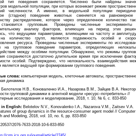
вой тип поведения сохраняется. Численно были найдены значе
ров модельной популяции, при которых возникает режим пространствен
ний численности. А именно, в модельной популяции периодиче
вое (стадное) поведение животных сменяется на равномерное
анству распределение, которое через определенное количество так
 становится групповым. Проведены численные эксперименты
рительному анализу факторов, влияющих на период этих решен
ось, что ведущими параметрами, влияющими на частоту и амплитуду
на количество групп, являются подвижность особей и скоро
новления ресурса. Проведены численные эксперименты по исследова
я на групповое поведение параметров, определяющих нелокаль
действие между особями популяции. Обнаружено, что режимы группов
ния сохраняются достаточно длительное время при исключении факто
мости особей. Подтверждено, что нелокальность взаимодействия ме
 является ведущей при формировании группового поведения.
ые слова:
компьютерная модель, клеточные автоматы, пространственн
ная динамика
Белотелов Н.В., Коноваленко И.А., Назарова В.М., Зайцев В.А. Некото
ости групповой динамики в агентной модели «ресурс–потребитель» //
ерные исследования и моделирование, 2018, т. 10, № 6, с. 833-850
 in English:
Belotelov N.V., Konovalenko I.A., Nazarova V.M., Zaitsev V.A.
atures of group dynamics in the resource-consumer agent model // Computer
 and Modeling, 2018, vol. 10, no. 6, pp. 833-850
20537/2076-7633-2018-10-6-833-850
tp://crm.ics.org.ru/journal/article/2745/