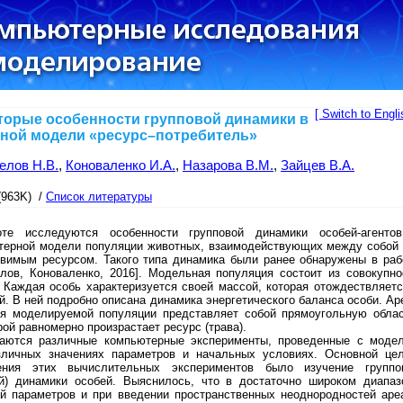
[ Switch to Engli
торые особенности групповой динамики в
тной модели «ресурс–потребитель»
елов Н.В.
,
Коноваленко И.А.
,
Назарова В.М.
,
Зайцев В.А.
(963K) /
Список литературы
те исследуются особенности групповой динамики особей-агенто
терной модели популяции животных, взаимодействующих между собой 
овимым ресурсом. Такого типа динамика были ранее обнаружены в раб
елов, Коноваленко, 2016]. Модельная популяция состоит из совокупно
 Каждая особь характеризуется своей массой, которая отождествляетс
й. В ней подробно описана динамика энергетического баланса особи. Ар
ия моделируемой популяции представляет собой прямоугольную облас
рой равномерно произрастает ресурс (трава).
аются различные компьютерные эксперименты, проведенные с моде
зличных значениях параметров и начальных условиях. Основной це
ения этих вычислительных экспериментов было изучение группо
ой) динамики особей. Выяснилось, что в достаточно широком диапаз
ий параметров и при введении пространственных неоднородностей аре