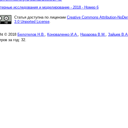
ерные исследования и моделирование - 2018 - Номер 6
Статья доступна по лицензии
Creative Commons Attribution-NoDer
3.0 Unported License
.
ght © 2018
Белотелов Н.В.
,
Коноваленко И.А.
,
Назарова В.М.
,
Зайцев В.А
ров за год: 32.