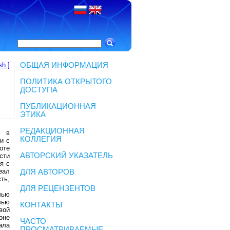
sh ]
ОБЩАЯ ИНФОРМАЦИЯ
ПОЛИТИКА ОТКРЫТОГО
ДОСТУПА
ПУБЛИКАЦИОННАЯ
ЭТИКА
РЕДАКЦИОННАЯ
в в
КОЛЛЕГИЯ
и с
оте
АВТОРСКИЙ УКАЗАТЕЛЬ
сти
я с
еал
ДЛЯ АВТОРОВ
ть,
ДЛЯ РЕЦЕНЗЕНТОВ
лью
лью
КОНТАКТЫ
вой
оне
ЧАСТО
ала
ПРОСМАТРИВАЕМЫЕ