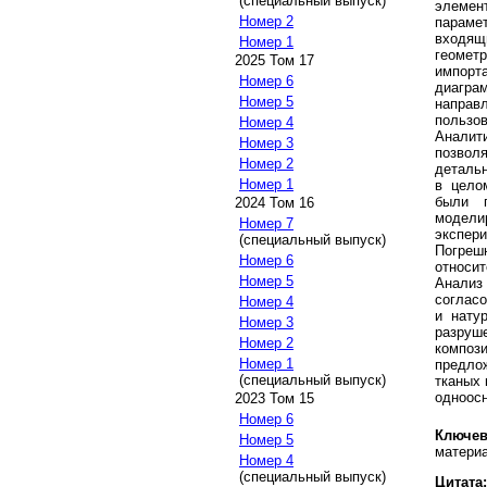
(специальный выпуск)
элемен
Номер 2
параме
входящ
Номер 1
геомет
2025 Том 17
импорт
Номер 6
диагра
Номер 5
направ
пользо
Номер 4
Аналит
Номер 3
позвол
Номер 2
детальн
Номер 1
в цело
были п
2024 Том 16
модел
Номер 7
экспери
(специальный выпуск)
Погре
Номер 6
относи
Номер 5
Анализ
соглас
Номер 4
и нату
Номер 3
разруш
Номер 2
компо
Номер 1
предло
(специальный выпуск)
тканых 
одноосн
2023 Том 15
Номер 6
Ключев
Номер 5
матери
Номер 4
(специальный выпуск)
Цитата: