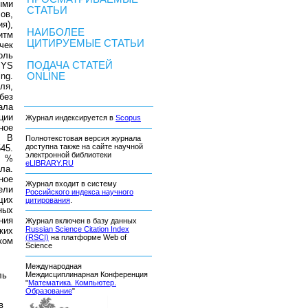
ыми
СТАТЬИ
ов,
я),
НАИБОЛЕЕ
итм
ЦИТИРУЕМЫЕ СТАТЬИ
чек
оль
ПОДАЧА СТАТЕЙ
SYS
ng.
ONLINE
ля,
без
ала
ции
Журнал индексируется в
Scopus
ное
. В
Полнотекстовая версия журнала
доступна также на сайте научной
45.
электронной библиотеки
0 %
eLIBRARY.RU
ла.
ное
Журнал входит в систему
ели
Российского индекса научного
щих
цитирования
.
ных
ния
Журнал включен в базу данных
Russian Science Citation Index
ких
(RSCI)
на платформе Web of
ком
Science
Международная
ль
Междисциплинарная Конференция
"
Математика. Компьютер.
Образование
"
в