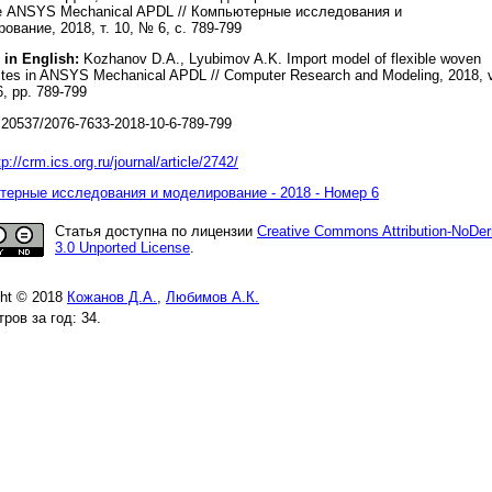
е ANSYS Mechanical APDL // Компьютерные исследования и
ование, 2018, т. 10, № 6, с. 789-799
 in English:
Kozhanov D.A., Lyubimov A.K. Import model of flexible woven
tes in ANSYS Mechanical APDL // Computer Research and Modeling, 2018, v
6, pp. 789-799
20537/2076-7633-2018-10-6-789-799
tp://crm.ics.org.ru/journal/article/2742/
ерные исследования и моделирование - 2018 - Номер 6
Статья доступна по лицензии
Creative Commons Attribution-NoDer
3.0 Unported License
.
ght © 2018
Кожанов Д.А.
,
Любимов А.К.
ров за год: 34.