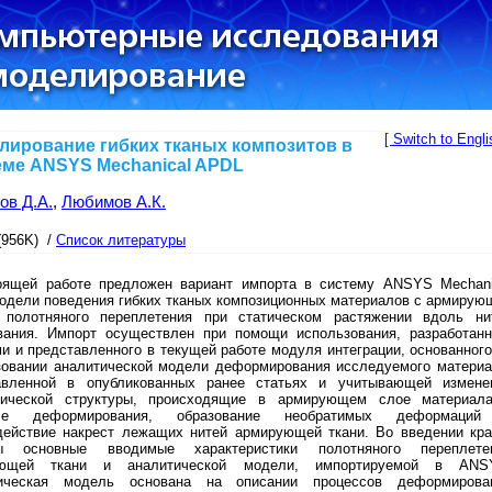
[ Switch to Engli
лирование гибких тканых композитов в
еме ANSYS Mechanical APDL
ов Д.А.
,
Любимов А.К.
(956K) /
Список литературы
оящей работе предложен вариант импорта в систему ANSYS Mechani
одели поведения гибких тканых композиционных материалов с армирую
 полотняного переплетения при статическом растяжении вдоль ни
вания. Импорт осуществлен при помощи использования, разработанн
и и представленного в текущей работе модуля интеграции, основанного
зовании аналитической модели деформирования исследуемого материа
авленной в опубликованных ранее статьях и учитывающей измене
рической структуры, происходящие в армирующем слое материал
ссе деформирования, образование необратимых деформаци
действие накрест лежащих нитей армирующей ткани. Во введении кра
ы основные вводимые характеристики полотняного переплете
ующей ткани и аналитической модели, импортируемой в ANS
ическая модель основана на описании процессов деформирова