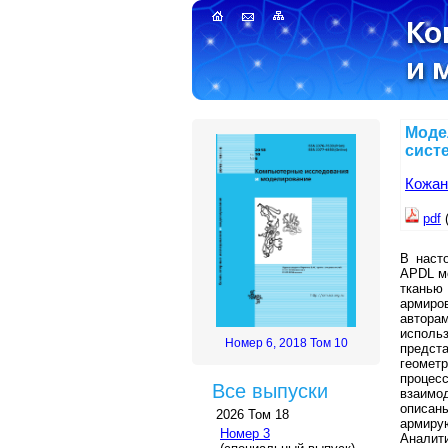
Моде
сист
Кожан
pdf
В наст
APDL м
тканью
армиро
авторам
исполь
Номер 6, 2018 Том 10
предст
геомет
проце
Все выпуски
взаимо
описан
2026 Том 18
армир
Номер 3
Аналит