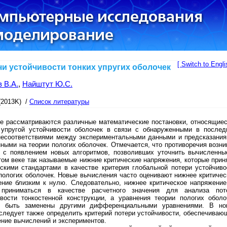
[ Switch to Engli
чи устойчивости тонких упругих оболочек
в В.А.
,
Найштут Ю.С.
(2013K) /
Список литературы
те рассматриваются различные математические постановки, относящиес
 упругой устойчивости оболочек в связи с обнаруженными в послед
несоответствиями между экспериментальными данными и предсказания
ными на теории пологих оболочек. Отмечается, что противоречия возни
и с появлением новых алгоритмов, позволивших уточнить вычисленны
ом веке так называемые нижние критические напряжения, которые прин
ескими стандартами в качестве критерия глобальной потери устойчиво
пологих оболочек. Новые вычисления часто оценивают нижнее критичес
ение близким к нулю. Следовательно, нижнее критическое напряжение
приниматься в качестве расчетного значения для анализа пот
ивости тонкостенной конструкции, а уравнения теории пологих оболо
 быть заменены другими дифференциальными уравнениями. В но
следует также определить критерий потери устойчивости, обеспечиваю
ние вычислений и экспериментов.