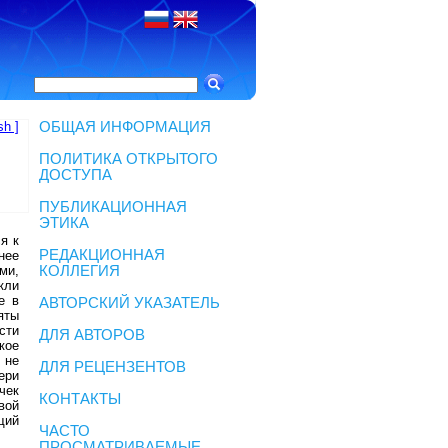
sh ]
ОБЩАЯ ИНФОРМАЦИЯ
ПОЛИТИКА ОТКРЫТОГО
ДОСТУПА
ПУБЛИКАЦИОННАЯ
ЭТИКА
я к
РЕДАКЦИОННАЯ
нее
ми,
КОЛЛЕГИЯ
кли
е в
АВТОРСКИЙ УКАЗАТЕЛЬ
яты
сти
ДЛЯ АВТОРОВ
кое
 не
ДЛЯ РЕЦЕНЗЕНТОВ
ери
чек
КОНТАКТЫ
вой
щий
ЧАСТО
ПРОСМАТРИВАЕМЫЕ