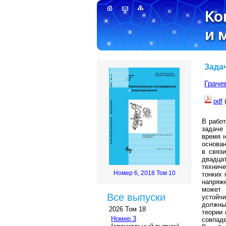
Зада
Граче
pdf
В рабо
задаче
время 
основан
в связ
двадцат
технич
Номер 6, 2018 Том 10
тонких 
напряж
может 
Все выпуски
устойч
должны
2026 Том 18
теории 
Номер 3
совпаде