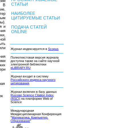
рии
СТАТЬИ
. В
ие,
НАИБОЛЕЕ
тер
рым
ЦИТИРУЕМЫЕ СТАТЬИ
ы).
я и
ПОДАЧА СТАТЕЙ
ния
ONLINE
ки,
ной
ыть
или
Журнал индексируется в
Scopus
ния
Полнотекстовая версия журнала
ыми
доступна также на сайте научной
электронной библиотеки
ких
eLIBRARY.RU
ери
Журнал входит в систему
Российского индекса научного
ная
цитирования
.
Журнал включен в базу данных
Russian Science Citation Index
ек
(RSCI)
на платформе Web of
Science
Международная
Междисциплинарная Конференция
"
Математика. Компьютер.
Образование
"