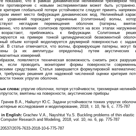
те показано, что в рамках динамической нелинейной трехмерной тео
сти противоречие с новыми экспериментами может быть устранено
е критерия глобальной потери устойчивости следует принять напряжен
тором имеет место бифуркация динамических мод. Нелинейный харак
ых уравнений порождает уединенные (солитонные) волны, кото
етствуют негладкие перемещения оболочек (патерны, вмятин
венно, что влияния солитонов проявляются на всех этапах нагружени
 возрастают, приближаясь к бифуркации. Солитонные реше
рируются на примере тонкой цилиндрической безмоментной оболоч
рный объем которой моделируется двумерной поверхностью с задан
ой. В статье отмечается, что волны, формирующие патерны, могут б
ужены (а их амплитуды определены) путем акустических 
магнитных измерений.
образом, появляется техническая возможность снизить риск разруше
ек, если проводить мониторинг формы поверхности современн
ческими средствами. Статья завершается формулировкой математичес
м, требующих решения для надежной численной оценки критерия пот
вости тонких упругих оболочек.
ые слова:
упругие оболочки, потеря устойчивости, трехмерная нелиней
упругости, вмятины на поверхности, акустические приборы
Грачев В.А., Найштут Ю.С. Задачи устойчивости тонких упругих оболоч
ьютерные исследования и моделирование, 2018, т. 10, № 6, с. 775-787
 in English:
Grachev V.A., Nayshtut Yu.S. Buckling problems of thin elastic
/ Computer Research and Modeling, 2018, vol. 10, no. 6, pp. 775-787
20537/2076-7633-2018-10-6-775-787