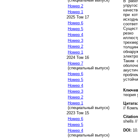
(специальный выпуск)
В рабо
упруго
Номер 2
качеств
Номер 1
при ко
2025 Том 17
исходн
Номер 6
соотв
Сущест
Номер 5
резко
Номер 4
иллюст
Номер 3
трехме
Номер 2
толщин
обнар
Номер 1
электро
2024 Том 16
Таким 
Номер 7
оболоч
(специальный выпуск)
акусти
Номер 6
пробле
устойчи
Номер 5
Номер 4
Ключев
Номер 3
теория 
Номер 2
Номер 1
Цитата:
(специальный выпуск)
// Комп
2023 Том 15
Citation
Номер 6
shells /
Номер 5
DOI:
10.
Номер 4
(специальный выпуск)