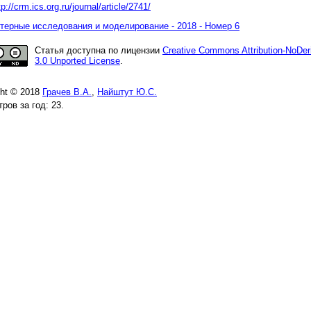
tp://crm.ics.org.ru/journal/article/2741/
ерные исследования и моделирование - 2018 - Номер 6
Статья доступна по лицензии
Creative Commons Attribution-NoDer
3.0 Unported License
.
ght © 2018
Грачев В.А.
,
Найштут Ю.С.
ров за год: 23.