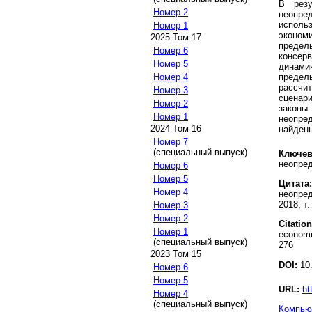
В резу
Номер 2
неопр
исполь
Номер 1
эконом
2025 Том 17
предел
Номер 6
консер
Номер 5
динами
Номер 4
преде
рассчи
Номер 3
сценар
Номер 2
законы
Номер 1
неопре
2024 Том 16
найден
Номер 7
(специальный выпуск)
Ключев
неопре
Номер 6
Номер 5
Цитата:
Номер 4
неопре
2018, т.
Номер 3
Номер 2
Citation
Номер 1
economi
(специальный выпуск)
276
2023 Том 15
DOI:
10.
Номер 6
Номер 5
URL:
ht
Номер 4
(специальный выпуск)
Компьют