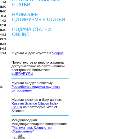
вни
СТАТЬИ
рых
ных
НАИБОЛЕЕ
нки
ЦИТИРУЕМЫЕ СТАТЬИ
чно
тся
ПОДАЧА СТАТЕЙ
ных
нии
ONLINE
его
ные
ени
при
Журнал индексируется в
Scopus
Полнотекстовая версия журнала
доступна также на сайте научной
электронной библиотеки
eLIBRARY.RU
Журнал входит в систему
е,
Российского индекса научного
цитирования
.
Журнал включен в базу данных
Russian Science Citation Index
-
(RSCI)
на платформе Web of
Science
Международная
Междисциплинарная Конференция
"
Математика. Компьютер.
Образование
"