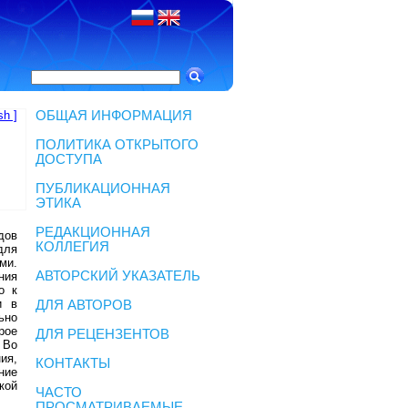
sh ]
ОБЩАЯ ИНФОРМАЦИЯ
ПОЛИТИКА ОТКРЫТОГО
ДОСТУПА
ПУБЛИКАЦИОННАЯ
ЭТИКА
РЕДАКЦИОННАЯ
дов
КОЛЛЕГИЯ
для
ми.
АВТОРСКИЙ УКАЗАТЕЛЬ
ния
о к
и в
ДЛЯ АВТОРОВ
ьно
рое
ДЛЯ РЕЦЕНЗЕНТОВ
 Во
ия,
КОНТАКТЫ
ние
кой
ЧАСТО
ПРОСМАТРИВАЕМЫЕ