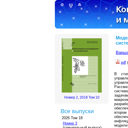
Моде
сист
Варша
pdf
В стат
управл
управл
Рассма
систем
задача
Номер 2, 2018 Том 10
макроэ
разраб
обеспе
Все выпуски
втором
обеспе
2026 Том 18
инфляц
Номер 3
модели
(специальный выпуск)