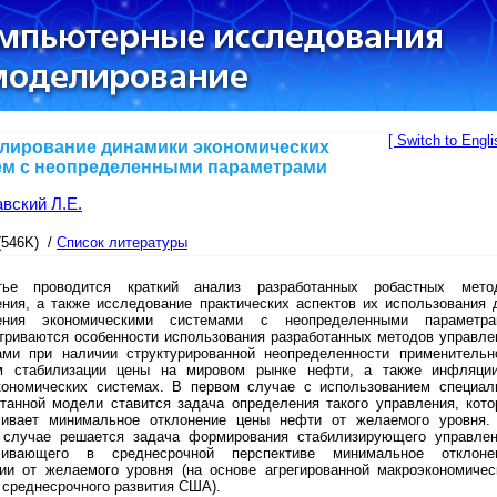
[ Switch to Engli
лирование динамики экономических
ем с неопределенными параметрами
вский Л.Е.
(546K) /
Список литературы
ье проводится краткий анализ разработанных робастных мето
ения, а также исследование практических аспектов их использования 
ения экономическими системами с неопределенными параметра
триваются особенности использования разработанных методов управле
ами при наличии структурированной неопределенности применительн
м стабилизации цены на мировом рынке нефти, а также инфляци
кономических системах. В первом случае с использованием специал
отанной модели ставится задача определения такого управления, кото
чивает минимальное отклонение цены нефти от желаемого уровня.
 случае решается задача формирования стабилизирующего управлен
чивающего в среднесрочной перспективе минимальное отклоне
ии от желаемого уровня (на основе агрегированной макроэкономичес
 среднесрочного развития США).