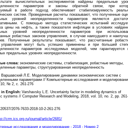
льтате вычислительных экспериментов найдены предельные уро
еделенности параметров и законы обратной связи, при кото
зуемый в работе подход обеспечивает стабилизируемость реаль
ических систем. Проведенные расчеты показывают, что полученные оце
ьных уровней неопределенности параметров являются достато
вативными. С помощью метода статистических испытаний исследуе
ка цены на нефть, а также показателя инфляции в условиях найден
льных уровней неопределенности параметров при использова
танных робастных законов управления, в случае наихудшего и наилучш
иев. Полученные результаты показывают, что рассчитанные робаст
 управления могут быть успешно применены и при большей степ
деленности параметров исследуемых моделей, чем гарантируется 
ных предельных уровнях неопределенности.
ые слова:
экономические системы, стабилизация, робастные методы,
деленные параметры, структурированная неопределенность
Варшавский Л.Е. Моделирование динамики экономических систем с
деленными параметрами // Компьютерные исследования и моделировани
 10, № 2, с. 261-276
 in English:
Varshavsky L.E. Uncertainty factor in modeling dynamics of
c systems // Computer Research and Modeling, 2018, vol. 10, no. 2, pp. 261
20537/2076-7633-2018-10-2-261-276
tp://crm.ics.org.ru/journal/article/2681/
ерные исследования и моделирование - 2018 - Номер 2