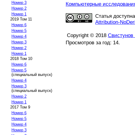
Номер 3
Компьютерные исследования 
Номер 2
Номер 1
Статья доступн
2019 Том 11
Attribution-NoDer
Номер 6
Номер 5
Copyright © 2018
Свистунов 
Номер 4
Просмотров за год: 14.
Номер 3
Номер 2
Номер 1
2018 Том 10
Номер 6
Номер 5
(специальный выпуск)
Номер 4
Номер 3
(специальный выпуск)
Номер 2
Номер 1
2017 Том 9
Номер 6
Номер 5
Номер 4
Номер 3