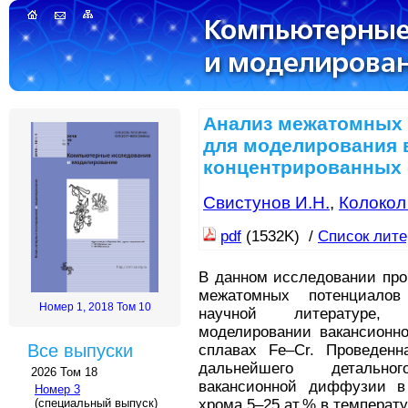
Анализ межатомных 
для моделирования 
концентрированных 
Свистунов И.Н.
,
Колокол
pdf
(1532K) /
Список лит
В данном исследовании про
межатомных потенциалов
Номер 1, 2018 Том 10
научной литературе, 
моделировании вакансионн
Все выпуски
сплавах Fe–Cr. Проведен
дальнейшего детально
2026 Том 18
вакансионной диффузии в
Номер 3
хрома 5–25 ат.% в температ
(специальный выпуск)