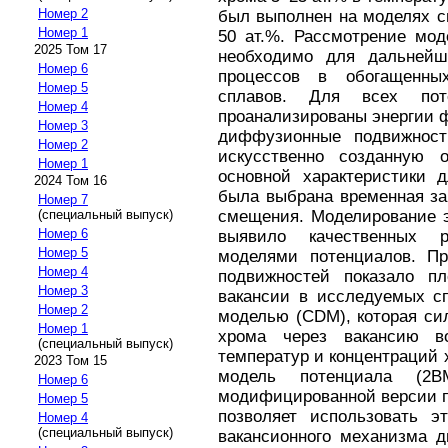
Номер 2
был выполнен на моделях с
Номер 1
50 ат.%. Рассмотрение мод
2025 Том 17
необходимо для дальнейш
Номер 6
процессов в обогащенны
Номер 5
сплавов. Для всех по
Номер 4
проанализированы энергии 
Номер 3
диффузионные подвижност
Номер 2
искусственно созданную 
Номер 1
основной характеристики 
2024 Том 16
была выбрана временная за
Номер 7
смещения. Моделирование э
(специальный выпуск)
Номер 6
выявило качественных 
Номер 5
моделями потенциалов. Пр
Номер 4
подвижностей показало п
Номер 3
вакансии в исследуемых сп
Номер 2
моделью (CDM), которая си
Номер 1
хрома через вакансию в
(специальный выпуск)
температур и концентраций 
2023 Том 15
модель потенциала (2
Номер 6
модифицированной версии п
Номер 5
позволяет использовать э
Номер 4
(специальный выпуск)
вакансионного механизма 