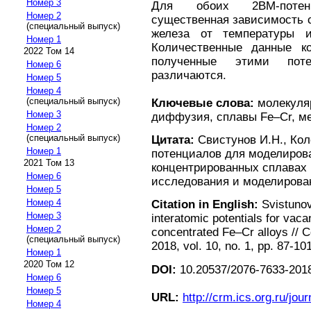
Номер 3
Для обоих 2BM-потен
Номер 2
существенная зависимость 
(специальный выпуск)
железа от температуры 
Номер 1
Количественные данные к
2022 Том 14
полученные этими поте
Номер 6
различаются.
Номер 5
Номер 4
(специальный выпуск)
Ключевые слова:
молекуляр
Номер 3
диффузия, сплавы Fe–Cr, м
Номер 2
(специальный выпуск)
Цитата:
Свистунов И.Н., Ко
Номер 1
потенциалов для моделиров
2021 Том 13
концентрированных сплавах 
Номер 6
исследования и моделирование
Номер 5
Номер 4
Citation in English:
Svistunov 
Номер 3
interatomic potentials for vaca
Номер 2
concentrated Fe–Cr alloys //
(специальный выпуск)
2018, vol. 10, no. 1, pp. 87-10
Номер 1
2020 Том 12
DOI:
10.20537/2076-7633-2018
Номер 6
Номер 5
URL:
http://crm.ics.org.ru/jour
Номер 4