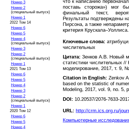
что к написанию первоначал
Номер 3
поставь сторожа») мог бы
Номер 2
(специальный выпуск)
финальный текст, веро
Номер 1
Результаты подтверждены на
2022 Том 14
Пирсона, а также непарамет
Номер 6
критерия Крускала–Уоллиса.
Номер 5
Номер 4
Ключевые слова:
атрибуция
(специальный выпуск)
числительных
Номер 3
Номер 2
Цитата:
Зенков А.В. Новый м
(специальный выпуск)
статистики числительных //
Номер 1
моделирование, 2017, т. 9, №
2021 Том 13
Номер 6
Citation in English:
Zenkov A.
Номер 5
based on the statistic of num
Номер 4
Modeling, 2017, vol. 9, no. 5, 
Номер 3
Номер 2
DOI:
10.20537/2076-7633-2017
(специальный выпуск)
Номер 1
URL:
http://crm.ics.org.ru/jour
2020 Том 12
Номер 6
Компьютерные исследования 
Номер 5
Номер 4