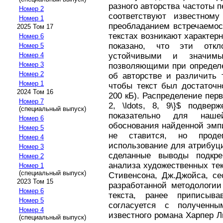
разного авторства частоты
Номер 2
соответствуют известном
Номер 1
преобладанием встречаемо
2025 Том 17
текстах возникают характер
Номер 6
показано, что эти откл
Номер 5
Номер 4
устойчивыми и значимы
Номер 3
позволяющими при определе
Номер 2
об авторстве и различить 
Номер 1
чтобы текст был достаточн
2024 Том 16
200 кБ). Распределение пер
Номер 7
2, \ldots, 8, 9\}$ подве
(специальный выпуск)
показательно для наше
Номер 6
обоснования найденной эмп
Номер 5
не ставится, но продем
Номер 4
использование для атрибуц
Номер 3
сделанные выводы подкре
Номер 2
анализа художественных текс
Номер 1
(специальный выпуск)
Стивенсона, Дж.Джойса, се
2023 Том 15
разработанной методологии
Номер 6
текста, ранее приписыва
Номер 5
согласуется с полученн
Номер 4
известного романа Харпер Л
(специальный выпуск)