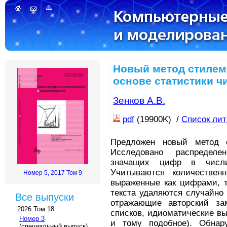
Новый метод стилем
основе статистики 
Зенков А.В.
pdf
(19900K) /
Список ли
Предложен новый метод ст
Исследовано распредел
значащих цифр в числит
Учитываются количествен
Номер 5, 2017 Том 9
выраженные как цифрами, т
текста удаляются случайно
Все выпуски
отражающие авторский за
2026 Том 18
списков, идиоматические в
Номер 3
и тому подобное). Обна
(специальный выпуск)