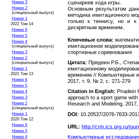
сценариев хода игры.
Номер 3
Номер 2
Основным результатом данн
(специальный выпуск)
методика имитационного мо
Номер 1
только к теннису, но и к
2022 Том 14
дискретным временем.
Номер 6
Номер 5
Ключевые слова:
математи
Номер 4
имитационное моделировани
(специальный выпуск)
спортивные соревнования
Номер 3
Номер 2
Цитата:
Прядеин Р.Б., Степа
(специальный выпуск)
имитационному моделирован
Номер 1
2021 Том 13
временем // Компьютерные 
Номер 6
2017, т. 9, № 2, с. 271-279
Номер 5
Citation in English:
Priadein 
Номер 4
approach to a sport game with 
Номер 3
Номер 2
Research and Modeling, 2017, v
(специальный выпуск)
DOI:
10.20537/2076-7633-2017
Номер 1
2020 Том 12
Номер 6
URL:
http://crm.ics.org.ru/jour
Номер 5
Компьютерные исследования 
Номер 4