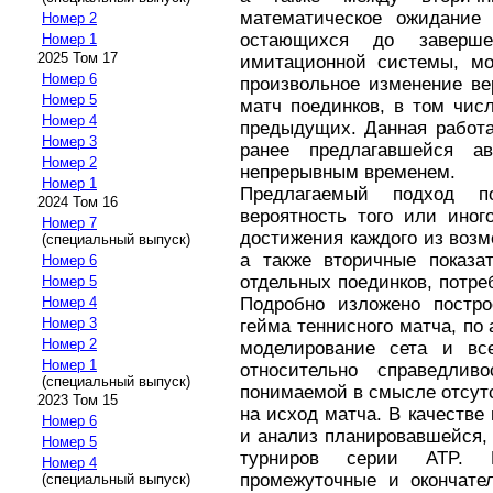
математическое ожидание
Номер 2
остающихся до заверш
Номер 1
2025 Том 17
имитационной системы, м
Номер 6
произвольное изменение ве
Номер 5
матч поединков, в том чис
Номер 4
предыдущих. Данная работ
Номер 3
ранее предлагавшейся а
Номер 2
непрерывным временем.
Номер 1
Предлагаемый подход п
2024 Том 16
вероятность того или иног
Номер 7
достижения каждого из воз
(специальный выпуск)
а также вторичные показат
Номер 6
отдельных поединков, потр
Номер 5
Подробно изложено постр
Номер 4
Номер 3
гейма теннисного матча, по
Номер 2
моделирование сета и все
Номер 1
относительно справедлив
(специальный выпуск)
понимаемой в смысле отсут
2023 Том 15
на исход матча. В качеств
Номер 6
и анализ планировавшейся, 
Номер 5
турниров серии ATP. 
Номер 4
промежуточные и окончате
(специальный выпуск)