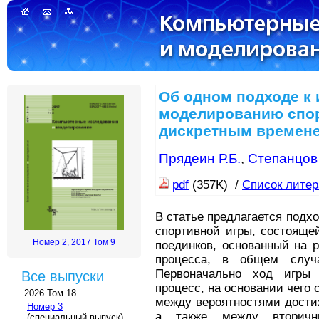
Об одном подходе к
моделированию спор
дискретным времен
Прядеин Р.Б.
,
Степанцов
pdf
(357K) /
Список лите
В статье предлагается под
спортивной игры, состояще
Номер 2, 2017 Том 9
поединков, основанный на 
процесса, в общем случ
Первоначально ход игры 
Все выпуски
процесс, на основании чего
2026 Том 18
между вероятностями дости
Номер 3
а также между вторичн
(специальный выпуск)