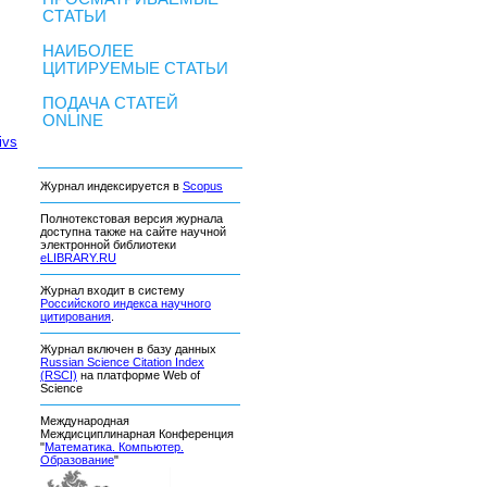
СТАТЬИ
НАИБОЛЕЕ
ЦИТИРУЕМЫЕ СТАТЬИ
ПОДАЧА СТАТЕЙ
ONLINE
ivs
Журнал индексируется в
Scopus
Полнотекстовая версия журнала
доступна также на сайте научной
электронной библиотеки
eLIBRARY.RU
Журнал входит в систему
Российского индекса научного
цитирования
.
Журнал включен в базу данных
Russian Science Citation Index
(RSCI)
на платформе Web of
Science
Международная
Междисциплинарная Конференция
"
Математика. Компьютер.
Образование
"