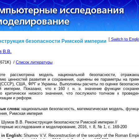
[ Switch to Engli
нструкция безопасности Римской империи
 В.В.
(671K) /
Список литературы
те рассмотрена модель национальной безопасности, отражаю
мию ценностей развития и сохранения, оценены ее параметры на прим
 (СССР), США, ФРГ и Украины. Выполнены расчеты по оценке безопасно
й империи. Показано, что к 160 г. н. э. значение функции сохране
ло критически низкого значения, что послужило толчком к проведе
изации и реформ.
ые слова:
национальная безопасность, математическая модель, функц
ния, Римская империя
Шумов В.В. Реконструкция безопасности Римской империи //
ерные исследования и моделирование, 2016, т. 8, № 1, с. 169-200
 in English:
Shumov V.V. Reconstruction of the security of the Roman Empi