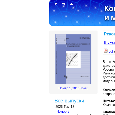
Реко
Шумов
pdf
В рабо
дихото
России
Римско
достиг
модерн
Номер 1, 2016 Том 8
Ключев
сохране
Все выпуски
Цитата:
Компьют
2026 Том 18
Номер 3
Citation