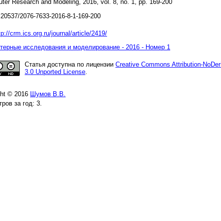
ter Research and Modeling, 2016, vol. 8, no. 1, pp. 169-200
20537/2076-7633-2016-8-1-169-200
tp://crm.ics.org.ru/journal/article/2419/
ерные исследования и моделирование - 2016 - Номер 1
Статья доступна по лицензии
Creative Commons Attribution-NoDer
3.0 Unported License
.
ght © 2016
Шумов В.В.
ров за год: 3.