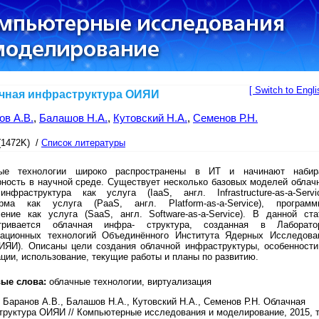
[ Switch to Engli
чная инфраструктура ОИЯИ
ов А.В.
,
Балашов Н.А.
,
Кутовский Н.А.
,
Семенов Р.Н.
(1472K) /
Список литературы
ые технологии широко распространены в ИТ и начинают набир
рность в научной среде. Существует несколько базовых моделей облач
инфраструктура как услуга (IaaS, англ. Infrastructure-as-a-Servic
рма как услуга (PaaS, англ. Platform-as-a-Service), программ
чение как услуга (SaaS, англ. Software-as-a-Service). В данной ста
тривается облачная инфра- структура, созданная в Лаборато
ационных технологий Объединённого Института Ядерных Исследова
ИЯИ). Описаны цели создания облачной инфраструктуры, особенности
ции, использование, текущие работы и планы по развитию.
ые слова:
облачные технологии, виртуализация
Баранов А.В., Балашов Н.А., Кутовский Н.А., Семенов Р.Н. Облачная
руктура ОИЯИ // Компьютерные исследования и моделирование, 2015, т.