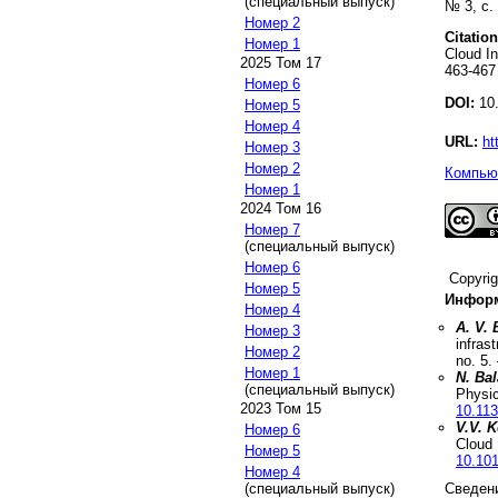
(специальный выпуск)
№ 3, с.
Номер 2
Citation
Номер 1
Cloud In
2025 Том 17
463-467
Номер 6
DOI:
10.
Номер 5
Номер 4
URL:
ht
Номер 3
Номер 2
Компьют
Номер 1
2024 Том 16
Номер 7
(специальный выпуск)
Номер 6
Copyri
Номер 5
Информ
Номер 4
A. V.
Номер 3
infras
Номер 2
no.
5
.
Номер 1
N. Ba
(специальный выпуск)
Physic
2023 Том 15
10.11
V.V. 
Номер 6
Cloud 
Номер 5
10.101
Номер 4
(специальный выпуск)
Сведени