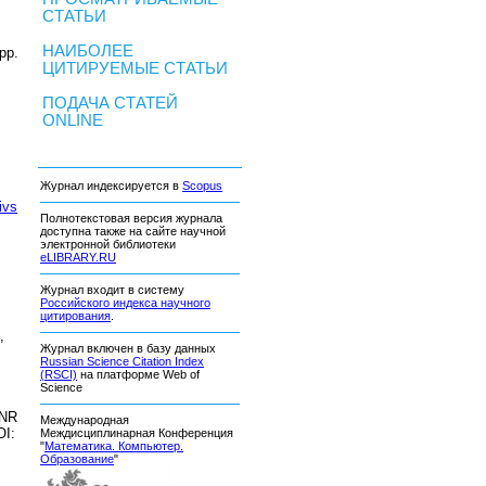
СТАТЬИ
НАИБОЛЕЕ
pp.
ЦИТИРУЕМЫЕ СТАТЬИ
ПОДАЧА СТАТЕЙ
ONLINE
Журнал индексируется в
Scopus
ivs
Полнотекстовая версия журнала
доступна также на сайте научной
электронной библиотеки
eLIBRARY.RU
Журнал входит в систему
Российского индекса научного
цитирования
.
,
Журнал включен в базу данных
Russian Science Citation Index
(RSCI)
на платформе Web of
Science
INR
Международная
OI:
Междисциплинарная Конференция
"
Математика. Компьютер.
Образование
"