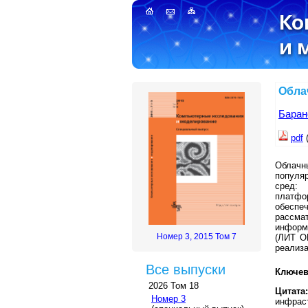
Обла
Баран
pdf
Облачн
популя
сред: 
платфо
обеспе
рассма
информ
Номер 3, 2015 Том 7
(ЛИТ О
реализа
Все выпуски
Ключев
2026 Том 18
Цитата:
Номер 3
инфраст