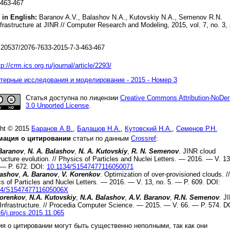
 463-467
 in English:
Baranov A.V., Balashov N.A., Kutovskiy N.A., Semenov R.N.
frastructure at JINR // Computer Research and Modeling, 2015, vol. 7, no. 3, 
20537/2076-7633-2015-7-3-463-467
tp://crm.ics.org.ru/journal/article/2293/
ерные исследования и моделирование - 2015 - Номер 3
Статья доступна по лицензии
Creative Commons Attribution-NoDer
3.0 Unported License
.
ght © 2015
Баранов А.В.
,
Балашов Н.А.
,
Кутовский Н.А.
,
Семенов Р.Н.
ация о цитировании
статьи по данным
Crossref
:
 Baranov
,
N. A. Balashov
,
N. A. Kutovskiy
,
R. N. Semenov
.
JINR cloud
tructure evolution
. //
Physics of Particles and Nuclei Letters.
—
2016
. — V.
13
 — P.
672
.
DOI:
10.1134/S1547477116050071
lashov
,
A. Baranov
,
V. Korenkov
.
Optimization of over-provisioned clouds
. //
s of Particles and Nuclei Letters.
—
2016
. — V.
13
, no.
5
. — P.
609
.
DOI:
34/S154747711605006X
Korenkov
,
N.A. Kutovskiy
,
N.A. Balashov
,
A.V. Baranov
,
R.N. Semenov
.
J
Infrastructure
. //
Procedia Computer Science.
—
2015
. — V.
66
. — P.
574
.
D
6/j.procs.2015.11.065
я о цитировании могут быть существенно неполными, так как они