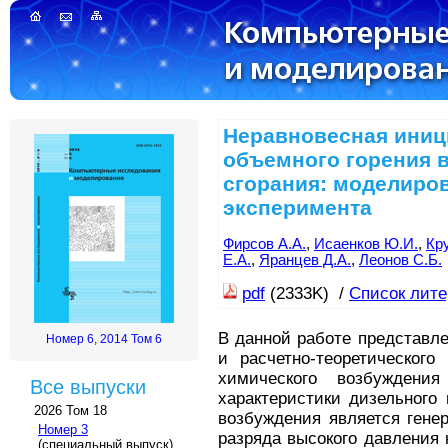
Неравновесная иниц
объемного горения в
сгорания: моделиров
эксперимента
Фирсов А.А.
,
Исаенков Ю.И.
,
Кру
Е.А.
,
Яранцев Д.А.
,
Леонов С.Б.
pdf
(2333K) /
Список лит
В данной работе представл
Номер 6, 2014 Том 6
и расчетно-теоретического
химического возбуждени
Все выпуски
характеристики дизельного
2026 Том 18
возбуждения является гене
Номер 3
разряда высокого давления 
(специальный выпуск)