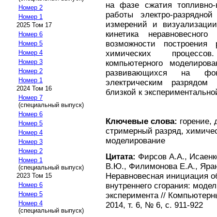
на фазе сжатия топливно-
Номер 2
работы электро-разрядной
Номер 1
измерений и визуализации
2025 Том 17
кинетика неравновесного
Номер 6
возможности построения 
Номер 5
химических процессов
Номер 4
Номер 3
компьютерного моделирова
Номер 2
развивающихся на фон
Номер 1
электрическим разрядом 
2024 Том 16
близкой к экспериментально
Номер 7
(специальный выпуск)
Номер 6
Ключевые слова:
горение, 
Номер 5
стримерный разряд, химичес
Номер 4
моделирование
Номер 3
Номер 2
Цитата:
Фирсов А.А., Исаенко
Номер 1
В.Ю., Филимонова Е.А., Яран
(специальный выпуск)
Неравновесная инициация об
2023 Том 15
внутреннего сгорания: моде
Номер 6
Номер 5
эксперимента // Компьютерн
Номер 4
2014, т. 6, № 6, с. 911-922
(специальный выпуск)