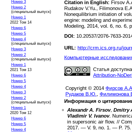
Номер 3
Citation in English:
Firsov A.
Номер 2
Rudakov V.Yu., Filimonova E.A
(специальный выпуск)
Nonequilibrium initiation of v
Номер 1
engine: modeling and experime
2022 Том 14
Modeling, 2014, vol. 6, no. 6, 
Номер 6
Номер 5
DOI:
10.20537/2076-7633-2014
Номер 4
(специальный выпуск)
URL:
http://crm.ics.org.ru/jour
Номер 3
Номер 2
Компьютерные исследования 
(специальный выпуск)
Номер 1
Статья доступн
2021 Том 13
Attribution-NoDer
Номер 6
Номер 5
Номер 4
Copyright © 2014
Фирсов А.А
Номер 3
Рудаков В.Ю.
,
Филимонова Е
Номер 2
Информация о цитировани
(специальный выпуск)
Номер 1
Alexandr A. Firsov
,
Dmitry 
2020 Том 12
Vladimir V. Ivanov
.
Numerica
Номер 6
in supersonic air flow
. //
Comp
Номер 5
2017
. — V.
9
, no.
1
. — P.
75
Номер 4