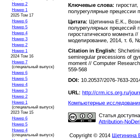
Номер 2
Ключевые слова:
гиростат,
Номер 1
полурегулярные прецессии п
2025 Том 17
Цитата:
Щетинина Е.К., Возн
Номер 6
Номер 5
полурегулярных прецессий г
Номер 4
гиростатического момента /
Номер 3
моделирование, 2014, т. 6, №
Номер 2
Citation in English:
Shchetini
Номер 1
2024 Том 16
semiregular precessions of gyr
Номер 7
moment // Computer Research a
(специальный выпуск)
559-568
Номер 6
Номер 5
DOI:
10.20537/2076-7633-2014
Номер 4
Номер 3
URL:
http://crm.ics.org.ru/jour
Номер 2
Компьютерные исследования 
Номер 1
(специальный выпуск)
2023 Том 15
Статья доступн
Номер 6
Attribution-NoDer
Номер 5
Номер 4
Copyright © 2014
Щетинина Е
(специальный выпуск)