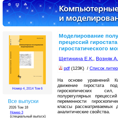
Моделирование пол
прецессий гиростата
гиростатического м
Щетинина Е.К.
,
Возняк А
pdf
(123K) /
Список лите
На основе уравнений Ки
движение гиростата по
Номер 4, 2014 Том 6
гироскопических сил
полурегулярных прецесси
Все выпуски
переменности гироскопич
классы рассматриваемых д
2026 Том 18
аналитические свойства.
Номер 3
(специальный выпуск)