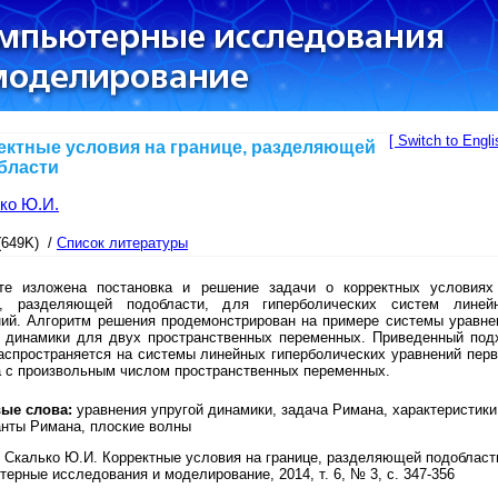
[ Switch to Engli
ектные условия на границе, разделяющей
бласти
ко Ю.И.
(649K) /
Список литературы
те изложена постановка и решение задачи о корректных условиях
е, разделяющей подобласти, для гиперболических систем линей
ний. Алгоритм решения продемонстрирован на примере системы уравне
й динамики для двух пространственных переменных. Приведенный под
аспространяется на системы линейных гиперболических уравнений перв
а с произвольным числом пространственных переменных.
ые слова:
уравнения упругой динамики, задача Римана, характеристики
анты Римана, плоские волны
Скалько Ю.И. Корректные условия на границе, разделяющей подобласти
ерные исследования и моделирование, 2014, т. 6, № 3, с. 347-356