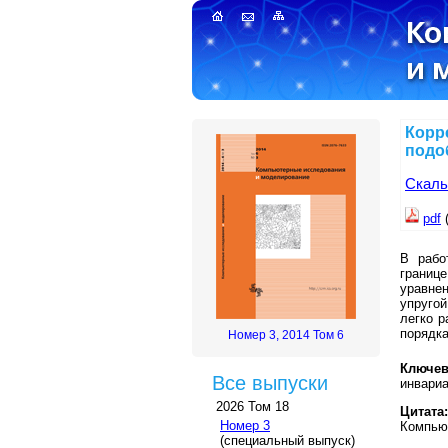
Корр
подо
Скаль
pdf
В рабо
границ
уравне
упруго
легко р
порядк
Номер 3, 2014 Том 6
Ключев
Все выпуски
инвари
2026 Том 18
Цитата:
Номер 3
Компьют
(специальный выпуск)