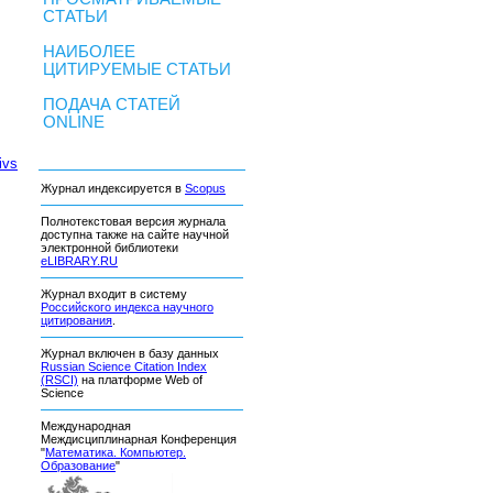
СТАТЬИ
НАИБОЛЕЕ
ЦИТИРУЕМЫЕ СТАТЬИ
ПОДАЧА СТАТЕЙ
ONLINE
ivs
Журнал индексируется в
Scopus
Полнотекстовая версия журнала
доступна также на сайте научной
электронной библиотеки
eLIBRARY.RU
Журнал входит в систему
Российского индекса научного
цитирования
.
Журнал включен в базу данных
Russian Science Citation Index
(RSCI)
на платформе Web of
Science
Международная
Междисциплинарная Конференция
"
Математика. Компьютер.
Образование
"