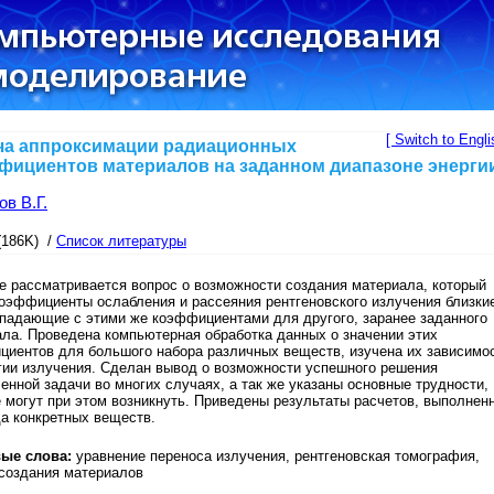
[ Switch to Engli
ча аппроксимации радиационных
фициентов материалов на заданном диапазоне энерги
в В.Г.
(186K) /
Список литературы
е рассматривается вопрос о возможности создания материала, который
оэффициенты ослабления и рассеяния рентгеновского излучения близки
падающие с этими же коэффициентами для другого, заранее заданного
ла. Проведена компьютерная обработка данных о значении этих
иентов для большого набора различных веществ, изучена их зависимо
гии излучения. Сделан вывод о возможности успешного решения
енной задачи во многих случаях, а так же указаны основные трудности,
 могут при этом возникнуть. Приведены результаты расчетов, выполнен
а конкретных веществ.
ые слова:
уравнение переноса излучения, рентгеновская томография,
создания материалов