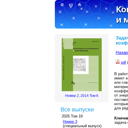
Зада
коэф
Назаро
pdf
В работ
имеет к
или сов
материа
коэффиц
от энер
Номер 2, 2014 Том 6
поставл
которые
для ряд
Все выпуски
2026 Том 18
Ключев
Номер 3
задача 
(специальный выпуск)