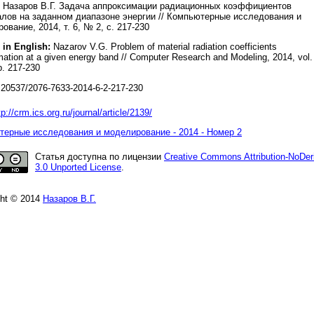
Назаров В.Г. Задача аппроксимации радиационных коэффициентов
лов на заданном диапазоне энергии // Компьютерные исследования и
ование, 2014, т. 6, № 2, с. 217-230
 in English:
Nazarov V.G. Problem of material radiation coefficients
ation at a given energy band // Computer Research and Modeling, 2014, vol.
p. 217-230
20537/2076-7633-2014-6-2-217-230
tp://crm.ics.org.ru/journal/article/2139/
ерные исследования и моделирование - 2014 - Номер 2
Статья доступна по лицензии
Creative Commons Attribution-NoDer
3.0 Unported License
.
ght © 2014
Назаров В.Г.