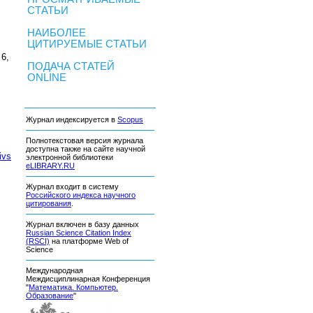
СТАТЬИ
НАИБОЛЕЕ
ЦИТИРУЕМЫЕ СТАТЬИ
 6,
ПОДАЧА СТАТЕЙ
ONLINE
Журнал индексируется в
Scopus
Полнотекстовая версия журнала
доступна также на сайте научной
ivs
электронной библиотеки
eLIBRARY.RU
Журнал входит в систему
Российского индекса научного
цитирования
.
Журнал включен в базу данных
Russian Science Citation Index
(RSCI)
на платформе Web of
Science
Международная
Междисциплинарная Конференция
"
Математика. Компьютер.
Образование
"