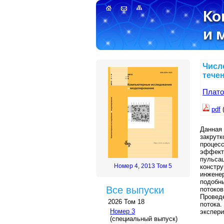
Числ
течен
Плато
pdf
Данная
закрут
процес
эффект
пульса
Номер 4, 2013 Том 5
констр
инжене
подобны
Все выпуски
потоко
Провед
2026 Том 18
потока
Номер 3
экспер
(специальный выпуск)