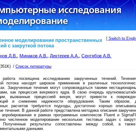
[ Switch to Engli
енное моделирование пространственных
ий с закруткой потока
нов Д.В.
,
Минаков А.В.
,
Дектерев А.А.
,
Сентябов А.В.
(351K) /
Список литературы
 работа посвящена исследованию закрученных течений. Течени
кой потока находят широкое применение в различных технологичес
сах. Закрученные течения могут сопровождаться такими нестационарн
ами, как прецессия вихревого ядра. В свою очередь крупномасштаб
ции, вызванные прецессией вихря, могут привести к поврежде
укций и снижению надежности оборудования. Таким образом, 
рных расчетов требуются подходы, достаточно хорошо описываю
е течения. В данной работе представлена методика описания закручен
в апробированная в рамках программных комплексов Fluent и SigmaFl
ено численное моделирование нескольких тестовых задач с закрут
. Полученные результаты сопоставлены между собой, а такж
иментальными данными.