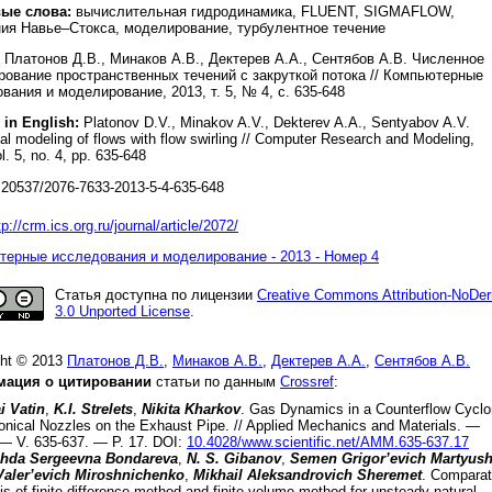
ые слова:
вычислительная гидродинамика, FLUENT, SIGMAFLOW,
ия Навье–Стокса, моделирование, турбулентное течение
Платонов Д.В., Минаков А.В., Дектерев А.А., Сентябов А.В. Численное
ование пространственных течений с закруткой потока // Компьютерные
вания и моделирование, 2013, т. 5, № 4, с. 635-648
 in English:
Platonov D.V., Minakov A.V., Dekterev A.A., Sentyabov A.V.
l modeling of flows with flow swirling // Computer Research and Modeling,
l. 5, no. 4, pp. 635-648
20537/2076-7633-2013-5-4-635-648
tp://crm.ics.org.ru/journal/article/2072/
ерные исследования и моделирование - 2013 - Номер 4
Статья доступна по лицензии
Creative Commons Attribution-NoDer
3.0 Unported License
.
ght © 2013
Платонов Д.В.
,
Минаков А.В.
,
Дектерев А.А.
,
Сентябов А.В.
ация о цитировании
статьи по данным
Crossref
:
i Vatin
,
K.I. Strelets
,
Nikita Kharkov
.
Gas Dynamics in a Counterflow Cycl
onical Nozzles on the Exhaust Pipe
. //
Applied Mechanics and Materials.
—
 — V.
635-637
. — P.
17
.
DOI:
10.4028/www.scientific.net/AMM.635-637.17
hda Sergeevna Bondareva
,
N. S. Gibanov
,
Semen Grigor’evich Martyus
 Valer’evich Miroshnichenko
,
Mikhail Aleksandrovich Sheremet
.
Comparat
is of finite difference method and finite volume method for unsteady natural