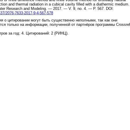
tion and thermal radiation in a cubical cavity filled with a diathermic medium
.
ter Research and Modeling.
—
2017
. — V.
9
, no.
4
. — P.
567
.
DOI:
37/2076-7633-2017-9-4-567-578
я о цитировании могут быть существенно неполными, так как они
тся только на информации, полученной от партнёров программы Crossre
.
ров за год: 4. Цитирований: 2 (РИНЦ).