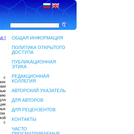
sh ]
ОБЩАЯ ИНФОРМАЦИЯ
ПОЛИТИКА ОТКРЫТОГО
ДОСТУПА
ПУБЛИКАЦИОННАЯ
ЭТИКА
РЕДАКЦИОННАЯ
я с
КОЛЛЕГИЯ
ких
ыми
АВТОРСКИЙ УКАЗАТЕЛЬ
ные
нию
для
ДЛЯ АВТОРОВ
щие
ных
ДЛЯ РЕЦЕНЗЕНТОВ
ow.
кой
КОНТАКТЫ
е с
ЧАСТО
ПРОСМАТРИВАЕМЫЕ