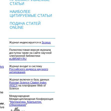
СТАТЬИ
НАИБОЛЕЕ
ЦИТИРУЕМЫЕ СТАТЬИ
ПОДАЧА СТАТЕЙ
ONLINE
Журнал индексируется в
Scopus
Полнотекстовая версия журнала
доступна также на сайте научной
электронной библиотеки
eLIBRARY.RU
ivs
Журнал входит в систему
Российского индекса научного
цитирования
.
Журнал включен в базу данных
Russian Science Citation Index
(RSCI)
на платформе Web of
Science
one
Международная
Междисциплинарная Конференция
"
Математика. Компьютер.
hev
,
Образование
"
ive