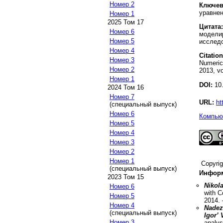
Номер 2
Ключев
уравнен
Номер 1
2025 Том 17
Цитата:
Номер 6
моделир
Номер 5
исследо
Номер 4
Citation
Номер 3
Numerica
Номер 2
2013, vo
Номер 1
DOI:
10.
2024 Том 16
Номер 7
URL:
ht
(специальный выпуск)
Номер 6
Компьют
Номер 5
Номер 4
Номер 3
Номер 2
Номер 1
Copyri
(специальный выпуск)
Информ
2023 Том 15
Nikola
Номер 6
with C
Номер 5
2014
.
Номер 4
Nadez
(специальный выпуск)
Igor’
Номер 3
analys