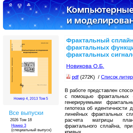
Фрактальный сплайн
фрактальных функци
фрактальных сигнал
Новикова О.Б.
pdf
(272K) /
Список лите
В работе представлен спос
с помощью фрактальных с
Номер 4, 2013 Том 5
генерируемыми фрактальн
гипотеза об идентичности 
Все выпуски
линейных фрактальных спл
расчета матрицы план
2026 Том 18
фрактального сплайна, пр
Номер 3
(специальный выпуск)
кривых.