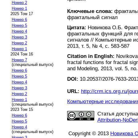
Номер 2
Номер 1
Ключевые слова:
фрактальн
2025 Том 17
фрактальный сигнал
Номер 6
Номер 5
Цитата:
Новикова О.Б. Фракт
Номер 4
фрактальных функций для г
Номер 3
сигналов // Компьютерные и
Номер 2
2013, т. 5, № 4, с. 583-587
Номер 1
2024 Том 16
Citation in English:
Novikova 
Номер 7
fractal functions for fractal s
(специальный выпуск)
and Modeling, 2013, vol. 5, no.
Номер 6
Номер 5
DOI:
10.20537/2076-7633-2013
Номер 4
Номер 3
URL:
http://crm.ics.org.ru/jour
Номер 2
Номер 1
Компьютерные исследования 
(специальный выпуск)
2023 Том 15
Статья доступн
Номер 6
Attribution-NoDer
Номер 5
Номер 4
(специальный выпуск)
Copyright © 2013
Новикова О
Номер 3