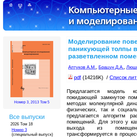
Моделирование пов
паникующей толпы 
разветвленном пом
Аптуков А.М.
,
Брацун Д.А.
,
Люшн
pdf
(14216K) /
Список ли
Предлагается модель ко
покидающей замкнутое пом
Номер 3, 2013 Том 5
методах молекулярной дин
физических, так и социаль
предлагается алгоритм ра
Все выпуски
помещений. Для этого у ка
2026 Том 18
выхода из помещени
Номер 3
трансформируется в процес
(специальный выпуск)