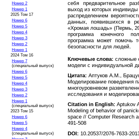
себя предварительное раз
Номер 2
выход из которых индивиды
Номер 1
2025 Том 17
распределением вероятност
Номер 6
данных, появившихся в ре
Номер 5
«Хромая лошадь» (Пермь, 20
Номер 4
программа конечного пол
Номер 3
программа может помочь т
Номер 2
безопасности для людей.
Номер 1
2024 Том 16
Ключевые слова:
сложные с
Номер 7
модели с индивидуальной д
(специальный выпуск)
Номер 6
Цитата:
Аптуков А.М., Брацу
Номер 5
Моделирование поведения п
Номер 4
многоуровневом разветвлен
Номер 3
исследования и моделирование
Номер 2
Номер 1
Citation in English:
Aptukov A
(специальный выпуск)
Modeling of behavior of panick
2023 Том 15
space // Computer Research and
Номер 6
491-508
Номер 5
Номер 4
DOI:
10.20537/2076-7633-2013
(специальный выпуск)