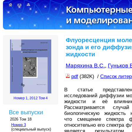
Флуоресценция моле
зонда и его диффузи
жидкости
Маряхина В.С.
,
Гуньков 
pdf
(382K) /
Список лите
В статье представлен
исследований диффузии мол
Номер 1, 2012 Том 4
жидкости и её влияни
Рассматривается случ
Все выпуски
биологическую жидкость 
что смещение спектра ф
2026 Том 18
относительно его спектра 
Номер 3
(специальный выпуск)
является результатом