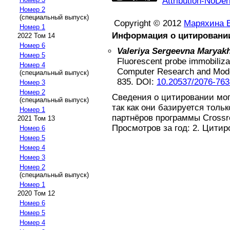
Attribution-NoDer
Номер 2
(специальный выпуск)
Copyright © 2012
Маряхина В
Номер 1
Информация о цитировани
2022 Том 14
Номер 6
Valeriya Sergeevna Maryak
Номер 5
Fluorescent probe immobiliza
Номер 4
Computer Research and Mod
(специальный выпуск)
835
.
DOI:
10.20537/2076-763
Номер 3
Номер 2
Сведения о цитировании мо
(специальный выпуск)
так как они базируется толь
Номер 1
партнёров программы Crossref
2021 Том 13
Просмотров за год: 2. Цитир
Номер 6
Номер 5
Номер 4
Номер 3
Номер 2
(специальный выпуск)
Номер 1
2020 Том 12
Номер 6
Номер 5
Номер 4