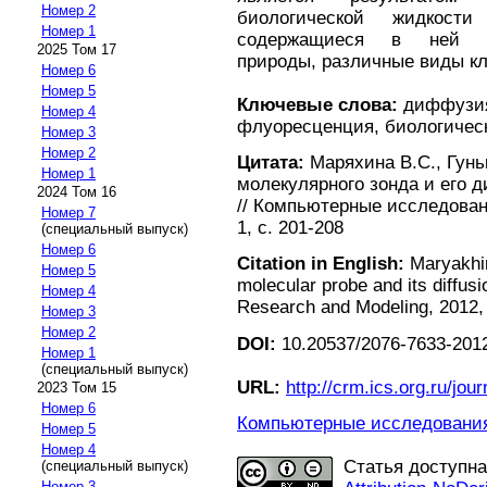
Номер 2
биологической жидкос
Номер 1
содержащиеся в ней с
2025 Том 17
природы, различные виды кле
Номер 6
Номер 5
Ключевые слова:
диффузия
Номер 4
флуоресценция, биологичес
Номер 3
Номер 2
Цитата:
Маряхина В.С., Гунь
Номер 1
молекулярного зонда и его 
2024 Том 16
// Компьютерные исследовани
Номер 7
1, с. 201-208
(специальный выпуск)
Номер 6
Citation in English:
Maryakhin
Номер 5
molecular probe and its diffusio
Номер 4
Research and Modeling, 2012, v
Номер 3
Номер 2
DOI:
10.20537/2076-7633-2012
Номер 1
(специальный выпуск)
URL:
http://crm.ics.org.ru/jour
2023 Том 15
Номер 6
Компьютерные исследования 
Номер 5
Номер 4
Статья доступн
(специальный выпуск)
Номер 3