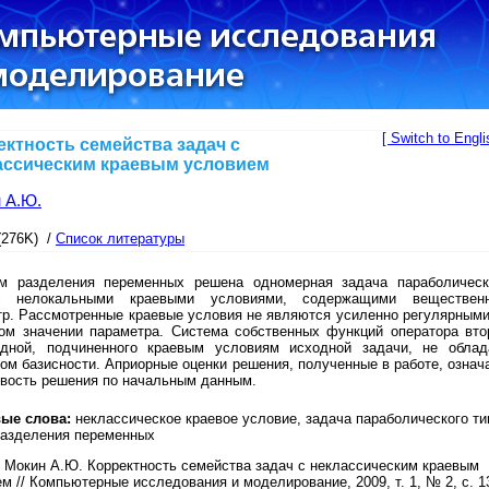
[ Switch to Engli
ектность семейства задач с
ассическим краевым условием
 А.Ю.
(276K) /
Список литературы
м разделения переменных решена одномерная задача параболическ
с нелокальными краевыми условиями, содержащими веществен
тр. Рассмотренные краевые условия не являются усиленно регулярными
ком значении параметра. Система собственных функций оператора вто
одной, подчиненного краевым условиям исходной задачи, не облад
ом базисности. Априорные оценки решения, полученные в работе, означ
ивость решения по начальным данным.
ые слова:
неклассическое краевое условие, задача параболического ти
разделения переменных
Мокин А.Ю. Корректность семейства задач с неклассическим краевым
м // Компьютерные исследования и моделирование, 2009, т. 1, № 2, с. 1