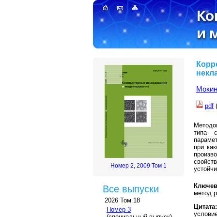
Корр
некл
Мокин
pdf
Методо
типа 
параме
при ка
произв
свойств
Номер 2, 2009 Том 1
устойч
Ключев
Все выпуски
метод 
2026 Том 18
Цитата:
Номер 3
условие
(специальный выпуск)