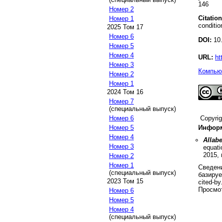
146
Номер 2
Citation
Номер 1
conditio
2025 Том 17
Номер 6
DOI:
10.
Номер 5
Номер 4
URL:
ht
Номер 3
Компьют
Номер 2
Номер 1
2024 Том 16
Номер 7
(специальный выпуск)
Copyri
Номер 6
Информ
Номер 5
Номер 4
Allab
Номер 3
equati
2015
,
Номер 2
Номер 1
Сведени
(специальный выпуск)
базируе
2023 Том 15
cited-by
Просмот
Номер 6
Номер 5
Номер 4
(специальный выпуск)