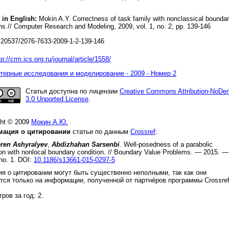
 in English:
Mokin A.Y. Correctness of task family with nonclassical bounda
ns // Computer Research and Modeling, 2009, vol. 1, no. 2, pp. 139-146
20537/2076-7633-2009-1-2-139-146
tp://crm.ics.org.ru/journal/article/1558/
ерные исследования и моделирование - 2009 - Номер 2
Статья доступна по лицензии
Creative Commons Attribution-NoDer
3.0 Unported License
.
ght © 2009
Мокин А.Ю.
ация о цитировании
статьи по данным
Crossref
:
eren Ashyralyev
,
Abdizhahan Sarsenbi
.
Well-posedness of a parabolic
on with nonlocal boundary condition
. //
Boundary Value Problems.
—
2015
. —
 no.
1
.
DOI:
10.1186/s13661-015-0297-5
я о цитировании могут быть существенно неполными, так как они
тся только на информации, полученной от партнёров программы Crossre
.
ров за год: 2.