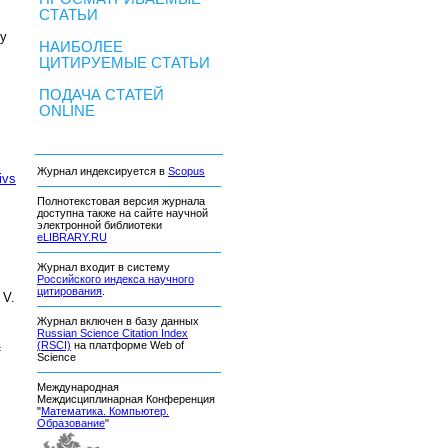
СТАТЬИ
ry
НАИБОЛЕЕ
ЦИТИРУЕМЫЕ СТАТЬИ
ПОДАЧА СТАТЕЙ
ONLINE
Журнал индексируется в
Scopus
ivs
Полнотекстовая версия журнала
доступна также на сайте научной
электронной библиотеки
eLIBRARY.RU
Журнал входит в систему
Российского индекса научного
цитирования
.
 V.
Журнал включен в базу данных
Russian Science Citation Index
(RSCI)
на платформе Web of
f
Science
Международная
Междисциплинарная Конференция
"
Математика. Компьютер.
Образование
"