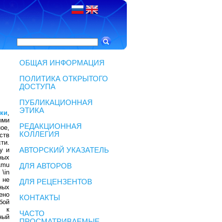
ОБЩАЯ ИНФОРМАЦИЯ
ПОЛИТИКА ОТКРЫТОГО
ДОСТУПА
ПУБЛИКАЦИОННАЯ
ЭТИКА
ки
,
ыми
РЕДАКЦИОННАЯ
ое,
КОЛЛЕГИЯ
ств
ти.
у и
АВТОРСКИЙ УКАЗАТЕЛЬ
ных
 \mu
ДЛЯ АВТОРОВ
 \in
 не
ДЛЯ РЕЦЕНЗЕНТОВ
ных
ено
КОНТАКТЫ
бой
д к
ЧАСТО
ный
ПРОСМАТРИВАЕМЫЕ