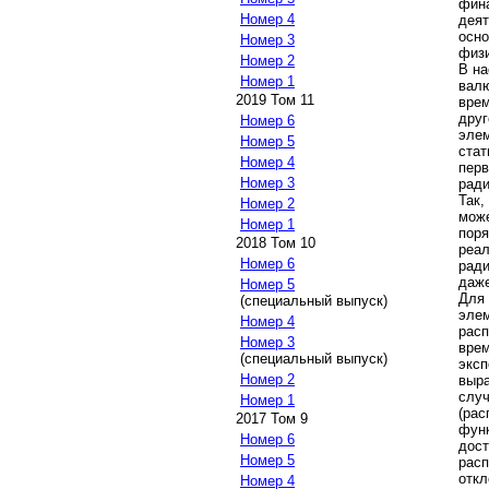
фин
Номер 4
дея
осно
Номер 3
физи
Номер 2
В на
Номер 1
вал
2019 Том 11
вре
дру
Номер 6
элем
Номер 5
ста
Номер 4
перв
Номер 3
ради
Так,
Номер 2
мож
Номер 1
поря
2018 Том 10
реа
Номер 6
ради
даже
Номер 5
Для
(специальный выпуск)
элем
Номер 4
рас
Номер 3
врем
(специальный выпуск)
экс
Номер 2
выра
слу
Номер 1
(ра
2017 Том 9
фун
Номер 6
дос
Номер 5
расп
отк
Номер 4