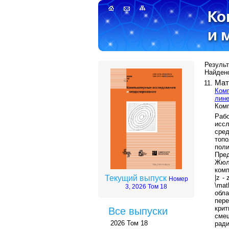
Результ
Найдено
Мат
Комп
лине
Комп
Раб
исс
сре
топо
пол
Пре
Жюл
комп
|z - 
Текущий выпуск
Номер
\mat
3, 2026 Том 18
обла
пер
кри
Все выпуски
сме
2026 Том 18
рад