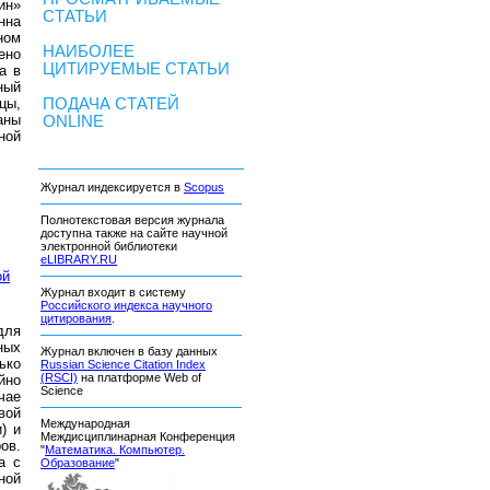
ин»
СТАТЬИ
нна
ном
НАИБОЛЕЕ
ено
ЦИТИРУЕМЫЕ СТАТЬИ
а в
ный
цы,
ПОДАЧА СТАТЕЙ
аны
ONLINE
ной
Журнал индексируется в
Scopus
Полнотекстовая версия журнала
доступна также на сайте научной
электронной библиотеки
eLIBRARY.RU
ой
Журнал входит в систему
Российского индекса научного
цитирования
.
для
ных
Журнал включен в базу данных
ько
Russian Science Citation Index
(RSCI)
на платформе Web of
йно
Science
чае
вой
Международная
) и
Междисциплинарная Конференция
ов.
"
Математика. Компьютер.
а с
Образование
"
ной