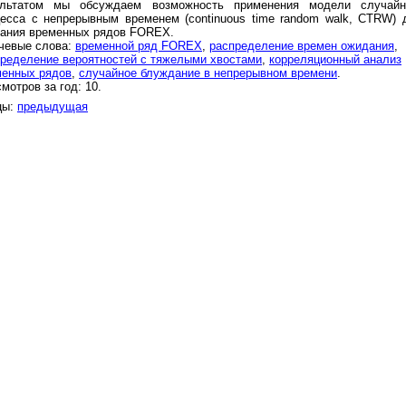
ультатом мы обсуждаем возможность применения модели случайн
есса с непрерывным временем (continuous time random walk, CTRW) 
сания временных рядов FOREX.
чевые слова:
временной ряд FOREX
,
распределение времен ожидания
,
ределение вероятностей с тяжелыми хвостами
,
корреляционный анализ
менных рядов
,
случайное блуждание в непрерывном времени
.
мотров за год: 10.
цы:
предыдущая