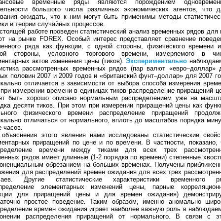
ансовые временные ряды являются порождением одновремен
тельности большого числа различных экономических агентов, что д
вания ожидать, что к ним могут быть применимы методы статистичес
ки и теории случайных процессов.
стоящей работе проведен статистический анализ временных рядов для 
ют на рынке FOREX. Особый интерес представляет сравнение поведе
менного ряда как функции, с одной стороны, физического времени и
гой стороны, условного торгового времени, измеряемого в чи
ентарных актов изменения цены (тиков).
Экспериментально
наблюдае
тистика рассмотренных временных рядов (пар валют «евро–доллар» 
ых половин 2007 и 2009 годов и «британский фунт–доллар» для 2007 го
кально отличается в зависимости от выбора способа измерения време
 при измерении времени в единицах тиков распределение приращений ц
ет быть хорошо описано нормальным распределением уже на масшт
дка десяти тиков. При этом при измерении приращений цены как функ
льного физического времени распределение приращений продолж
кально отличаться от нормального, вплоть до масштабов порядка мину
 часов.
 объяснения этого явления нами исследованы статистические свойс
ентарных приращений по цене и по времени. В частности, показано, 
пределение времени между тиками для всех трех рассмотрен
енных рядов имеет длинные (1-2 порядка по времени) степенные хвост
поненциальным обрезанием на больших временах. Получены приближен
жения для распределений времен ожидания для всех трех рассмотрен
чаев. Другие статистические характеристики временного р
спределение элементарных изменений цены, парные корреляцион
кции для приращений цены и для времен ожидания) демонстрир
таточно простое поведение. Таким образом, именно аномально широ
ределение времен ожидания играет наиболее важную роль в наблюдае
лонении распределения приращений от нормального. В связи с э