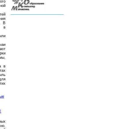
ого
ной
тей
ния
. В
е в
ыли
чаи
ают
рки
мы,
а в
тах
ыль
для
тих
ые
X
ных
но,