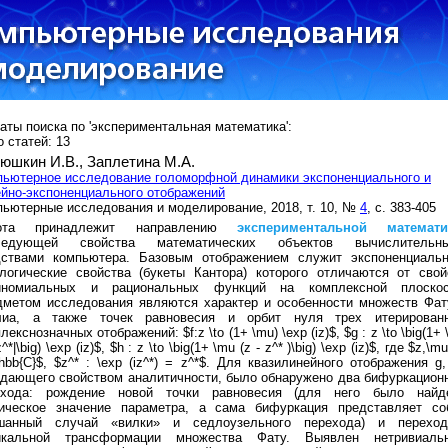
аты поиска по 'экспериментальная математика':
 статей: 13
юшкин И.В.,
Заплетина М.А.
ьютерное исследование голоморфной динамики экспоненциального и
йно-экспоненциального отображений
ьютерные исследования и моделирование, 2018, т. 10, №
4
, с. 383-405
ота принадлежит направлению
экспериментальной
математи
ледующей свойства математических объектов вычислительн
дствами компьютера. Базовым отображением служит экспоненциальн
логические свойства (букеты Кантора) которого отличаются от свой
иномиальных и рациональных функций на комплексной плоскос
дметом исследования являются характер и особенности множеств Фат
иа, а также точек равновесия и орбит нуля трех итерирован
лекснозначных отображений: $f:z \to (1+ \mu) \exp (iz)$, $g : z \to \big(1+
z^*|\big) \exp (iz)$, $h : z \to \big(1+ \mu (z - z^* )\big) \exp (iz)$, где $z,\mu
hbb{C}$, $z^* : \exp (iz^*) = z^*$. Для квазилинейного отображения g,
дающего свойством аналитичности, было обнаружено два бифуркацион
ехода: рождение новой точки равновесия (для него было найд
тическое значение параметра, а сама бифуркация представляет со
шанный случай «вилки» и седлоузельного перехода) и перехо
икальной трансформации множества Фату. Выявлен нетривиаль