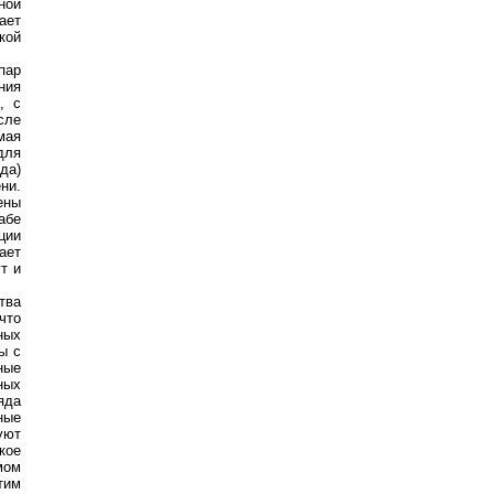
ной
ает
кой
пар
ния
, с
сле
мая
для
да)
ни.
ены
абе
ции
ает
т и
тва
что
ных
ы с
ные
ных
яда
ные
уют
кое
мом
тим