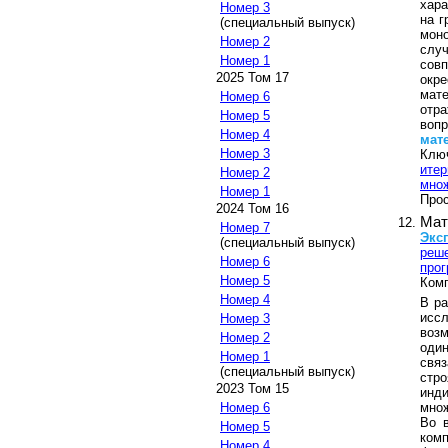
хара
Номер 3
на г
(специальный выпуск)
мон
Номер 2
случ
Номер 1
сов
2025 Том 17
окр
мат
Номер 6
отр
Номер 5
воп
Номер 4
мат
Номер 3
Клю
итер
Номер 2
мно
Номер 1
Прос
2024 Том 16
Мат
Номер 7
Экс
(специальный выпуск)
реше
Номер 6
про
Номер 5
Комп
Номер 4
В ра
исс
Номер 3
воз
Номер 2
один
Номер 1
свя
(специальный выпуск)
стр
2023 Том 15
инди
множ
Номер 6
Во 
Номер 5
ком
Номер 4