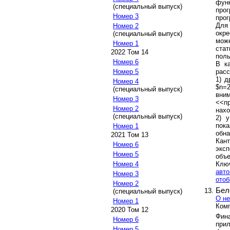
фун
(специальный выпуск)
про
Номер 3
прог
Для
Номер 2
окре
(специальный выпуск)
мож
Номер 1
ста
2022 Том 14
поль
Номер 6
В к
рас
Номер 5
1) д
Номер 4
$n=
(специальный выпуск)
вним
Номер 3
<<п
Номер 2
нахо
(специальный выпуск)
2) 
пока
Номер 1
обна
2021 Том 13
Кан
Номер 6
экс
Номер 5
объе
Клю
Номер 4
авт
Номер 3
ото
Номер 2
Бел
(специальный выпуск)
О не
Номер 1
Комп
2020 Том 12
Фин
Номер 6
при
Номер 5