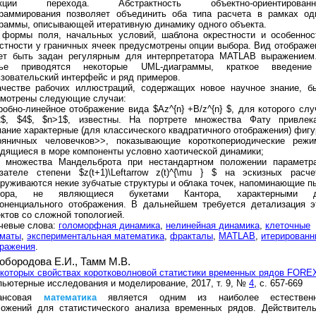
кции перехода. Абстрактность объектно-ориентированн
граммирования позволяет объединить оба типа расчета в рамках од
раммы, описывающей итеративную динамику одного объекта.
 формы поля, начальных условий, шаблона окрестности и особеннос
стности у граничных ячеек предусмотрены опции выбора. Вид отображе
ет быть задан регулярным для интерпретатора MATLAB выражением
тье приводятся некоторые UML-диаграммы, краткое введени
зовательский интерфейс и ряд примеров.
ачестве рабочих иллюстраций, содержащих новое научное знание, б
смотрены следующие случаи:
робно-линейное отображение вида $Az^{n} +B/z^{n} $, для которого слу
2$, $4$, $n>1$, известны. На портрете множества Фату привлек
ание характерные (для классического квадратичного отображения) фигу
ряничных человечков>>, показывающие короткопериодические режи
дящиеся в море компоненты условно хаотической динамики;
у множества Мандельброта при нестандартном положении параметр
зателе степени $z(t+1)\Leftarrow z(t)^{\mu } $ на эскизных расче
руживаются некие зубчатые структуры и облака точек, напоминающие п
тора, не являющиеся букетами Кантора, характерными 
поненциального отображения. В дальнейшем требуется детализация э
ктов со сложной топологией.
чевые слова:
голоморфная динамика
,
нелинейная динамика
,
клеточные
оматы
,
экспериментальная математика
,
фракталы
,
MATLAB
,
итерированн
бражения
.
обородова Е.И.,
Тамм М.В.
которых свойствах коротковолновой статистики временных рядов FORE
ьютерные исследования и моделирование, 2017, т. 9, №
4
, с. 657-669
ансовая
математика
является одним из наиболее естествен
ложений для статистического анализа временных рядов. Действитель