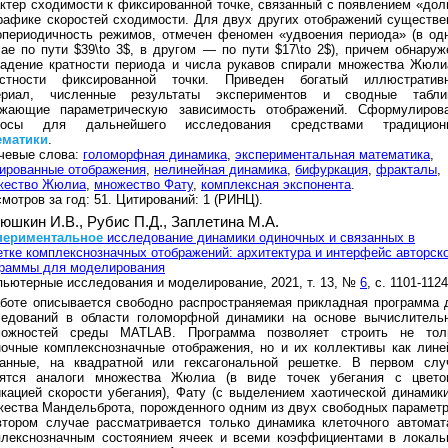
ктер сходимости к фиксированной точке, связанный с появлением «дол
рафике скоростей сходимости. Для двух других отображений существе
опериодичность режимов, отмечен феномен «удвоения периода» (в од
ае по пути $39\to 3$, в другом — по пути $17\to 2$), причем обнаруж
падение кратности периода и числа рукавов спирали множества Жюли
естности фиксированной точки. Приведен богатый иллюстратив
ериал, численные результаты экспериментов и сводные табли
ажающие параметрическую зависимость отображений. Сформулиров
росы для дальнейшего исследования средствами традицион
ематики
.
чевые слова:
голоморфная динамика
,
экспериментальная математика
,
ированные отображения
,
нелинейная динамика
,
бифуркация
,
фракталы
,
жество Жюлиа
,
множество Фату
,
комплексная экспонента
.
мотров за год: 51. Цитирований: 1 (РИНЦ).
юшкин И.В.,
Рубис П.Д.,
Заплетина М.А.
периментальное
исследование динамики одиночных и связанных в
тке комплекснозначных отображений: архитектура и интерфейс авторск
граммы для моделирования
ьютерные исследования и моделирование, 2021, т. 13, №
6
, с. 1101-1124
боте описывается свободно распространяемая прикладная программа 
ледований в области голоморфной динамики на основе вычислитель
можностей среды MATLAB. Программа позволяет строить не тол
очные комплекснозначные отображения, но и их коллективы как лине
занные, на квадратной или гексагональной решетке. В первом слу
оятся аналоги множества Жюлиа (в виде точек убегания с цвето
кацией скорости убегания), Фату (с выделением хаотической динамики
ества Мандельброта, порожденного одним из двух свободных параметр
втором случае рассматривается только динамика клеточного автомат
плекснозначным состоянием ячеек и всеми коэффициентами в локаль