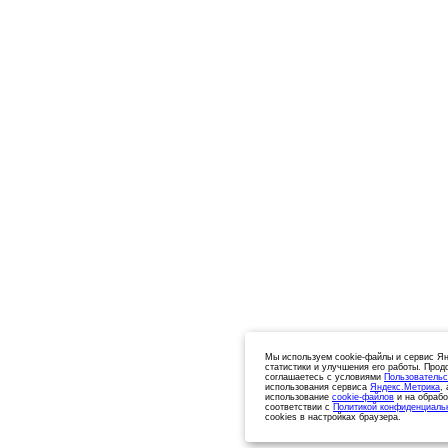
Мы используем cookie-файлы и сервис Ян
статистики и улучшения его работы. Прод
соглашаетесь с условиями
Пользовательс
использования сервиса
Яндекс.Метрика
,
использование
cookie-файлов
и на обрабо
соответствии с
Политикой конфиденциаль
cookies в настройках браузера.