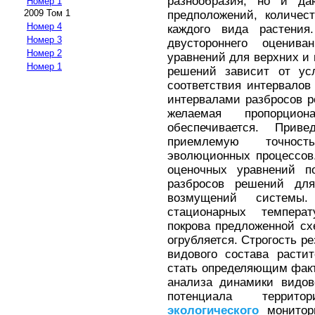
разнообразия, но и да
Номер 1
2009 Том 1
предположений, количес
Номер 4
каждого вида растения
Номер 3
двустороннего оценива
Номер 2
уравнений для верхних и 
Номер 1
решений зависит от ус
соответствия интервалов
интервалами разбросов 
желаемая пропорцио
обеспечивается. Прив
приемлемую точност
эволюционных процессов.
оценочных уравнений п
разбросов решений для
возмущений системы.
стационарных температ
покрова предложенной сх
огрубляется. Строгость р
видового состава расти
стать определяющим факт
анализа динамики видов
потенциала террито
экологического
монитори