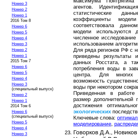
максимума Понтрягина
Номер 3
агентов. Идентификаци
Номер 2
статистические данн
Номер 1
коэффициенты модел
2016 Том 8
соответствовала данно
Номер 6
модели используются д
Номер 5
численное исследование 
Номер 4
использованием алгоритма t
Номер 3
Для ряда регионов РФ с 
Номер 2
приведены результаты 
Номер 1
2015 Том 7
данных Росстата, а т
Номер 6
потребления воды в зав
Номер 5
центра. Для многих 
Номер 4
возможность существенно
Номер 3
воды при некотором сокра
(специальный выпуск)
Приведенная в работе 
Номер 2
размер дополнительной 
Номер 1
достижения оптимально
2014 Том 6
экологических
последств
Номер 6
(специальный выпуск)
Ключевые слова:
оптимал
Номер 5
моделирование
,
распреде
Номер 4
Говорков Д.А.,
Новиков
Номер 3