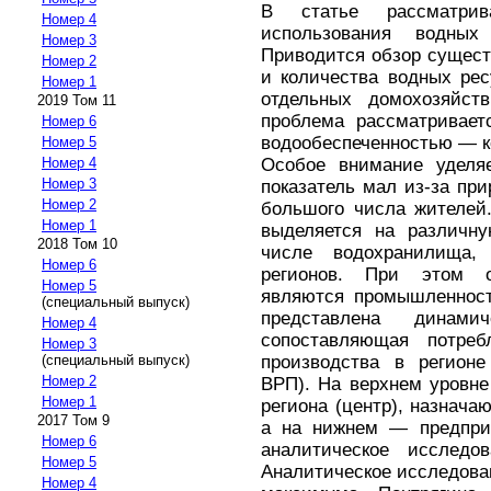
В статье рассматрив
Номер 4
использования водных
Номер 3
Приводится обзор сущест
Номер 2
и количества водных ре
Номер 1
отдельных домохозяйст
2019 Том 11
проблема рассматривает
Номер 6
водообеспеченностью — ко
Номер 5
Особое внимание уделяе
Номер 4
Номер 3
показатель мал из-за при
Номер 2
большого числа жителей.
Номер 1
выделяется на различну
2018 Том 10
числе водохранилища,
Номер 6
регионов. При этом 
Номер 5
являются промышленност
(специальный выпуск)
представлена динами
Номер 4
сопоставляющая потре
Номер 3
производства в регионе
(специальный выпуск)
Номер 2
ВРП). На верхнем уровн
Номер 1
региона (центр), назнача
2017 Том 9
а на нижнем — предприя
Номер 6
аналитическое исследо
Номер 5
Аналитическое исследова
Номер 4