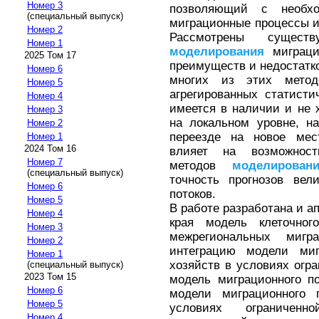
Номер 3
позволяющий с необхо
(специальный выпуск)
миграционные процессы и
Номер 2
Рассмотрены сущес
Номер 1
моделирования
миграци
2025 Том 17
преимуществ и недостатко
Номер 6
многих из этих мето
Номер 5
агрегированных статисти
Номер 4
имеется в наличии и не 
Номер 3
на локальном уровне, н
Номер 2
переезде на новое мес
Номер 1
2024 Том 16
влияет на возможност
Номер 7
методов
моделирован
(специальный выпуск)
точность прогнозов вел
Номер 6
потоков.
Номер 5
В работе разработана и а
Номер 4
края модель клеточно
Номер 3
межрегиональных мигр
Номер 2
интеграцию модели миг
Номер 1
хозяйств в условиях огр
(специальный выпуск)
2023 Том 15
модель миграционного п
Номер 6
модели миграционного 
Номер 5
условиях ограниченн
Номер 4