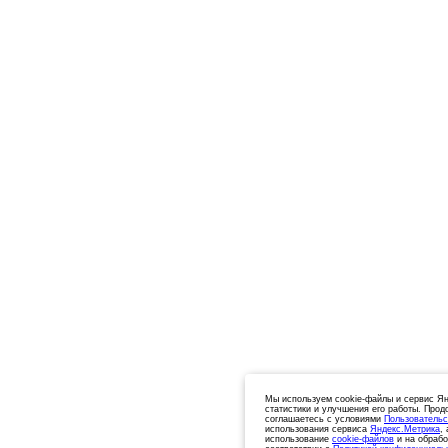
Мы используем cookie-файлы и сервис Ян
статистики и улучшения его работы. Прод
соглашаетесь с условиями
Пользовательс
использования сервиса
Яндекс.Метрика
,
использование
cookie-файлов
и на обрабо