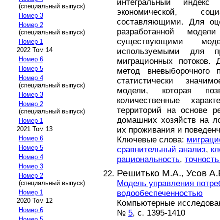
интегральный индекс 
(специальный выпуск)
экономической, 
Номер 3
составляющими. Для оце
Номер 2
разработанной модел
(специальный выпуск)
существующими моде
Номер 1
2022 Том 14
используемыми для пр
Номер 6
миграционных потоков. 
Номер 5
метод вневыборочного п
Номер 4
статистически значим
(специальный выпуск)
модели, которая поз
Номер 3
количественные характ
Номер 2
территорий на основе р
(специальный выпуск)
домашних хозяйств на л
Номер 1
их проживания и поведенч
2021 Том 13
Номер 6
Ключевые слова:
миграци
Номер 5
сравнительный анализ
,
кл
Номер 4
рациональность
,
точность
Номер 3
Решитько М.А.,
Усов А.
Номер 2
Модель управления потре
(специальный выпуск)
водообеспеченностью
Номер 1
2020 Том 12
Компьютерные исследова
Номер 6
№
5
, с. 1395-1410
Номер 5