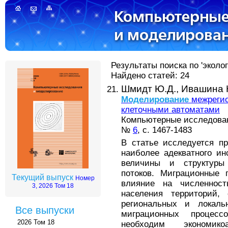
Результаты поиска по 'эколо
Найдено статей: 24
Шмидт Ю.Д.,
Ивашина 
Моделирование
межрегио
клеточными автоматами
Компьютерные исследова
№
6
, с. 1467-1483
В статье исследуется п
наиболее адекватного ин
величины и структуры
потоков. Миграционные 
Текущий выпуск
Номер
влияние на численност
3, 2026 Том 18
населения территорий, 
региональных и локаль
Все выпуски
миграционных процес
2026 Том 18
необходим экономикоа