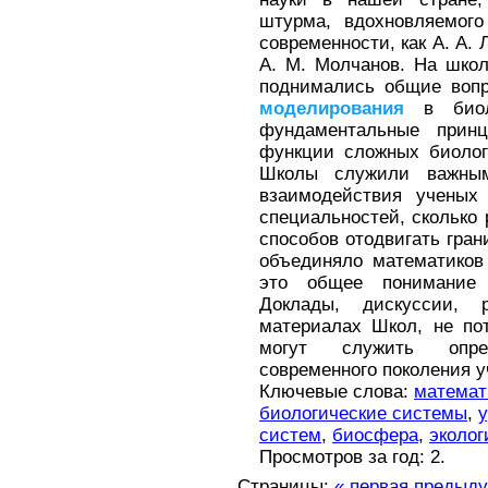
штурма, вдохновляемог
современности, как А. А. 
А. М. Молчанов. На шко
поднимались общие вопр
моделирования
в биоло
фундаментальные принц
функции сложных биоло
Школы служили важным
взаимодействия ученых
специальностей, сколько
способов отодвигать гран
объединяло математиков 
это общее понимание 
Доклады, дискуссии, 
материалах Школ, не по
могут служить опре
современного поколения у
Ключевые слова:
математ
биологические системы
,
у
систем
,
биосфера
,
эколог
Просмотров за год: 2.
Страницы:
« первая
предыд