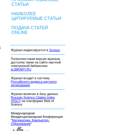
СТАТЬИ
НАИБОЛЕЕ
ЦИТИРУЕМЫЕ СТАТЬИ
ПОДАЧА СТАТЕЙ
ONLINE
4
Журнал индексируется в
Scopus
Полнотекстовая версия журнала
доступна также на сайте научной
электронной библиотеки
eLIBRARY.RU
Журнал входит в систему
Российского индекса научного
цитирования
.
Журнал включен в базу данных
Russian Science Citation Index
(RSCI)
на платформе Web of
Science
Международная
Междисциплинарная Конференция
"
Математика. Компьютер.
Образование
"