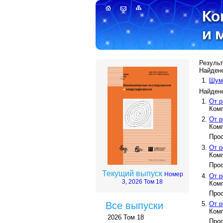
Результ
Найдено
Шумо
Найдено
От р
Комп
От р
Комп
Прос
От р
Комп
Прос
Текущий выпуск
Номер
От р
3, 2026 Том 18
Комп
Прос
От р
Все выпуски
Комп
2026 Том 18
Прос