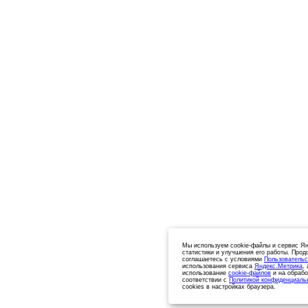
Мы используем cookie-файлы и сервис Ян
статистики и улучшения его работы. Прод
соглашаетесь с условиями
Пользовательс
использования сервиса
Яндекс.Метрика
,
использование
cookie-файлов
и на обрабо
соответствии с
Политикой конфиденциаль
cookies в настройках браузера.