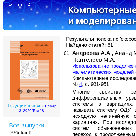
Результаты поиска по 'скоро
Найдено статей: 61
Андреева А.А.,
Ананд 
Пантелеев М.А.
Использование продолже
математических моделей 
Компьютерные исследовани
№
4
, с. 931-951
Многие свойства ре
дифференциальных урав
системы в вариациях.
Текущий выпуск
Номер
называть систему ОДУ, 
3, 2026 Том 18
исходную нелинейную 
вариациях. При исслед
Все выпуски
систем обыкновенных
2026 Том 18
переход к продолженным