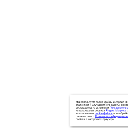
Мы используем cookie-файлы и сервис Ян
статистики и улучшения его работы. Прод
соглашаетесь с условиями
Пользовательс
использования сервиса
Яндекс.Метрика
,
использование
cookie-файлов
и на обрабо
соответствии с
Политикой конфиденциаль
cookies в настройках браузера.