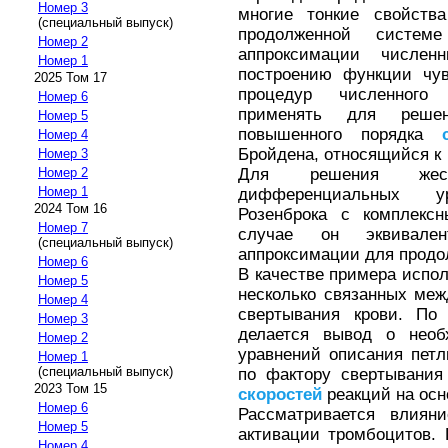
Номер 3
многие тонкие свойств
(специальный выпуск)
продолженной систем
Номер 2
аппроксимации числе
Номер 1
построению функции чув
2025 Том 17
процедур численного 
Номер 6
применять для реше
Номер 5
повышенного порядка
Номер 4
Бройдена, относящийся к 
Номер 3
Для решения жест
Номер 2
Номер 1
дифференциальных у
2024 Том 16
Розенброка с комплекс
Номер 7
случае он эквивален
(специальный выпуск)
аппроксимации для продо
Номер 6
В качестве примера испо
Номер 5
несколько связанных ме
Номер 4
свертывания крови. По 
Номер 3
делается вывод о необ
Номер 2
уравнений описания пет
Номер 1
(специальный выпуск)
по фактору свертывания
2023 Том 15
скоростей
реакций на осн
Номер 6
Рассматривается влиян
Номер 5
активации тромбоцитов.
Номер 4