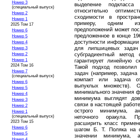
Номер 3
выделение подкласса 
(специальный выпуск)
относительно оптимис
Номер 2
сходимости в простран
Номер 1
примеру, одним из
2025 Том 17
предположений может пос
Номер 6
предложенное в конце 196
Номер 5
доступности информации
Номер 4
для липшицевых задач
Номер 3
субградиентный метод 
Номер 2
Номер 1
гарантирует линейную с
2024 Том 16
Такой подход позволил
Номер 7
задач (например, задача
(специальный выпуск)
компакт или задача о
Номер 6
выпуклых множеств). О
Номер 5
минимального значения фу
Номер 4
минимума выглядят дов
Номер 3
связи в настоящей работ
Номер 2
острого минимума, ан
Номер 1
(специальный выпуск)
неточного оракула. П
2023 Том 15
расширить класс примен
Номер 6
шагом Б. Т. Поляка на 
Номер 5
значении минимума, а
Номер 4