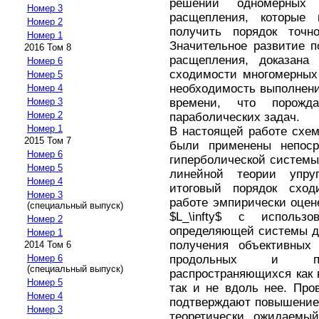
решении одномерных
Номер 3
расщепления, которые
Номер 2
получить порядок точн
Номер 1
Значительное развитие п
2016 Том 8
расщепления, доказана
Номер 6
сходимости многомерных
Номер 5
необходимость выполнени
Номер 4
времени, что порожд
Номер 3
Номер 2
параболических задач.
Номер 1
В настоящей работе схем
2015 Том 7
были применены непоср
Номер 6
гиперболической системы
Номер 5
линейной теории упру
Номер 4
итоговый порядок сход
Номер 3
работе эмпирически оцен
(специальный выпуск)
$L_\infty$ с использ
Номер 2
определяющей системы до
Номер 1
получения объективных 
2014 Том 6
продольных и по
Номер 6
(специальный выпуск)
распространяющихся как 
Номер 5
так и не вдоль нее. Пр
Номер 4
подтверждают повышение
Номер 3
теоретически ожидаемы