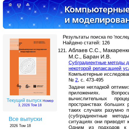
Результаты поиска по 'после
Найдено статей: 126
Аблаев С.С.,
Макаренко
М.С.,
Баран И.В.
Субградиентные методы д
некоторой релаксацией у
Компьютерные исследовани
№
2
, с. 473-495
Задачи негладкой оптими
приложениях. Вопро
вычислительных проц
Текущий выпуск
Номер
пространствах больших 
3, 2026 Том 18
таких случаях разумно 
(субградиентные метод
Все выпуски
ситуациях они приводят 
2026 Том 18
Одним из подходов к 