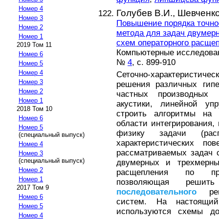
Номер 4
Голубев В.И.,
Шевченко
Номер 3
Повышение порядка точнос
Номер 2
метода для задач двумер
Номер 1
схем операторного расще
2019 Том 11
Компьютерные исследовани
Номер 6
№
4
, с. 899-910
Номер 5
Номер 4
Сеточно-характеристичес
Номер 3
решения различных гипе
Номер 2
частных производных (
Номер 1
акустики, линейной упр
2018 Том 10
строить алгоритмы на 
Номер 6
области интегрирования,
Номер 5
физику задачи (расп
(специальный выпуск)
характеристических пов
Номер 4
рассматриваемых задач 
Номер 3
(специальный выпуск)
двумерных и трехмерны
Номер 2
расщепления по прос
Номер 1
позволяющая решит
2017 Том 9
последовательного
реше
Номер 6
систем. На настоящи
Номер 5
используются схемы до
Номер 4