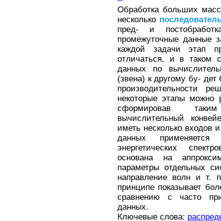
Обработка больших масс
несколько
последовател
пред- и постобработ
промежуточные данные з
каждой задачи этап пр
отличаться, и в таком 
данных по вычислитель
(звена) к другому бу- де
производительности р
некоторые этапы можно 
сформировав таки
вычислительный конвейе
иметь несколько входов и
данных применяется
энергетических спектр
основана на аппрокси
параметры отдельных си
направление волн и т. п
принципе показывает бол
сравнению с часто при
данных.
Ключевые слова:
распред