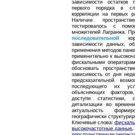
зависимости остатков п
первого порядка в сл
корреляции на первых р
Наличие пространств
тестировалось с пом
множителей Лагранжа. Пр
последовательной
корр
зависимости данных, об
применения методов панел
применительно к высоко
фискальными операторам
обосновать пространст
зависимость от дня нед
предсказательной возм
последующего их усл
объясняющих факторов
доступе статистики, 
детализации во времени
актуальность формир
географически структури
Ключевые слова:
фискаль
высокочастотные данные
,
пространственная регресс