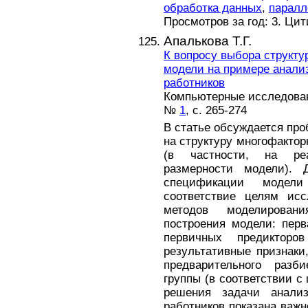
обработка данных
,
паралл
Просмотров за год: 3. Ци
Апалькова Т.Г.
К вопросу выбора структу
модели на примере анали
работников
Компьютерные исследовани
№
1
, с. 265-274
В статье обсуждается пр
на структуру многофактор
(в частности, на ре
размерности модели). Д
спецификации модели
соответствие целям исс
методов моделирован
построения модели: перв
первичных предиктор
результативные признаки
предварительного разб
группы (в соответствии с
решения задачи анализ
работников показана важн