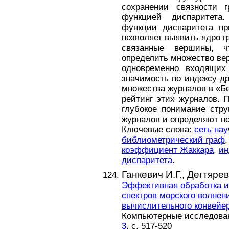
сохранении связности г
функцией диспаритет
функции диспаритета пр
позволяет выявить ядро 
связанные вершины, 
определить множество вер
одновременно входящи
значимость по индексу д
множества журналов в «Б
рейтинг этих журналов. 
глубокое понимание стр
журналов и определяют н
Ключевые слова:
сеть на
библиометрический граф
коэффициент Жаккара
,
ин
диспаритета
.
Ганкевич И.Г.,
Дегтярев
Эффективная обработка и
спектров морского волнен
вычислительного конвейе
Компьютерные исследовани
3
, с. 517-520