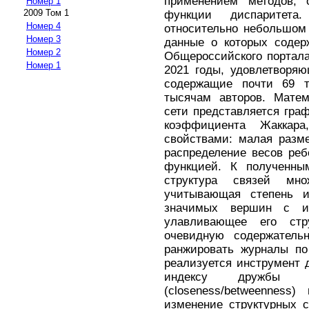
применением методов, 
Номер 1
2009 Том 1
функции диспаритета
Номер 4
относительно небольшом
Номер 3
данные о которых содер
Номер 2
Общероссийского портала
Номер 1
2021 годы, удовлетворя
содержащие почти 69 т
тысячам авторов. Матем
сети представляется гра
коэффициента Жаккар
свойствами: малая разме
распределение весов реб
функцией. К полученным
структура связей мно
учитывающая степень и
значимых вершин с ис
улавливающее его ст
очевидную содержатель
ранжировать журналы по
реализуется инструмент 
индексу дружбы и
(closeness/betweenness
изменение структурных 