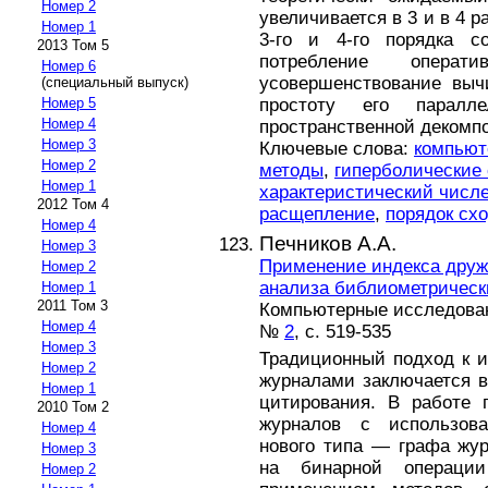
Номер 2
увеличивается в 3 и в 4 
Номер 1
3-го и 4-го порядка со
2013 Том 5
потребление операт
Номер 6
усовершенствование выч
(специальный выпуск)
простоту его паралл
Номер 5
Номер 4
пространственной декомпо
Номер 3
Ключевые слова:
компьют
Номер 2
методы
,
гиперболические
Номер 1
характеристический числ
2012 Том 4
расщепление
,
порядок сх
Номер 4
Печников А.А.
Номер 3
Применение индекса друж
Номер 2
анализа библиометрическ
Номер 1
2011 Том 3
Компьютерные исследовани
Номер 4
№
2
, с. 519-535
Номер 3
Традиционный подход к 
Номер 2
журналами заключается 
Номер 1
цитирования. В работе 
2010 Том 2
журналов с использова
Номер 4
нового типа — графа жур
Номер 3
на бинарной операци
Номер 2