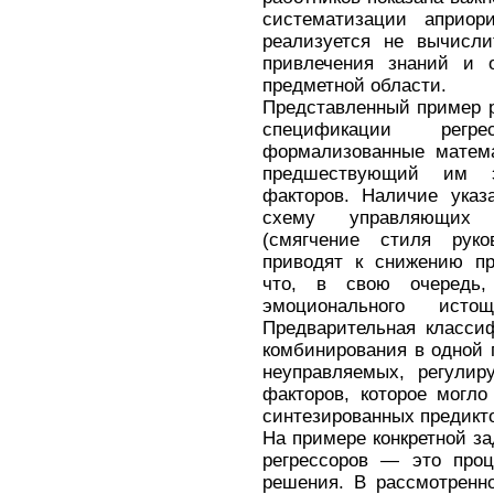
систематизации априор
реализуется не вычисли
привлечения знаний и 
предметной области.
Представленный пример 
спецификации регр
формализованные матема
предшествующий им э
факторов. Наличие указ
схему управляющих (
(смягчение стиля рук
приводят к снижению пр
что, в свою очередь,
эмоционального истощ
Предварительная класси
комбинирования в одной 
неуправляемых, регулир
факторов, которое могл
синтезированных предикт
На примере конкретной за
регрессоров — это проц
решения. В рассмотрен