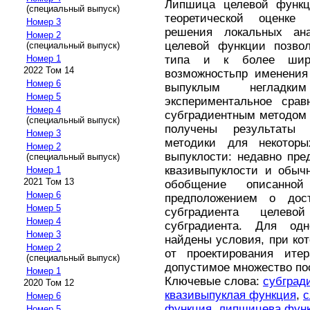
Липшица целевой функци
(специальный выпуск)
теоретической оценке
Номер 3
решения локальных ана
Номер 2
целевой функции позвол
(специальный выпуск)
типа и к более широ
Номер 1
2022 Том 14
возможностьпр именения
Номер 6
выпуклым негладк
Номер 5
экспериментальное сра
Номер 4
субградиентным методом н
(специальный выпуск)
получены результаты
Номер 3
методики для некотор
Номер 2
выпуклости: недавно пре
(специальный выпуск)
квазивыпуклости и обыч
Номер 1
2021 Том 13
обобщение описанн
Номер 6
предположением о дост
Номер 5
субградиента целев
Номер 4
субградиента. Для од
Номер 3
найдены условия, при кот
Номер 2
от проектирования ите
(специальный выпуск)
допустимое множество по
Номер 1
Ключевые слова:
субград
2020 Том 12
квазивыпуклая функция
,
с
Номер 6
функция
,
липшицева фун
Номер 5