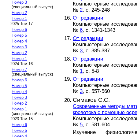
Номер 3
Компьютерные исследова
(специальный выпуск)
№
2
, с. 245-248
Номер 2
От редакции
Номер 1
Компьютерные исследова
2025 Том 17
№
6
, с. 1341-1343
Номер 6
Номер 5
От редакции
Номер 4
Компьютерные исследова
Номер 3
№
3
, с. 385-387
Номер 2
От редакции
Номер 1
2024 Том 16
Компьютерные исследова
Номер 7
№
1
, с. 5-8
(специальный выпуск)
От редакции
Номер 6
Компьютерные исследова
Номер 5
№
3
, с. 557-560
Номер 4
Номер 3
Симаков С.С.
Номер 2
Современные методы мат
Номер 1
кровотока c помощью оср
(специальный выпуск)
Компьютерные исследова
2023 Том 15
№
5
, с. 581-604
Номер 6
Номер 5
Изучение физиологич
Номер 4