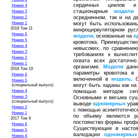
сердечных циклов и
Номер 4
стационарные
модели
о
Номер 3
осредненном, так и на 
Номер 2
могут быть использова
Номер 1
2019 Том 11
микроциркуляторном рус
Номер 6
модели
, основанные на
о
Номер 5
кровотока. Преимущество
Номер 4
невысоких, по сравнен
Номер 3
требованиях к вычисли
Номер 2
охвата всех достаточно
Номер 1
организме.
Модели
данно
2018 Том 10
параметры кровотока в 
Номер 6
включенной в
модель
. 
Номер 5
могут быть заданы как на
(специальный выпуск)
помощью методов сег
Номер 4
Номер 3
Основными и весьма сущ
(специальный выпуск)
выводе
одномерных
урав
Номер 2
с помощью асимптотическ
Номер 1
по объему являются р
2017 Том 9
постоянство формы профи
Номер 6
Существующие в настоя
Номер 5
валидации
одномерных
Номер 4