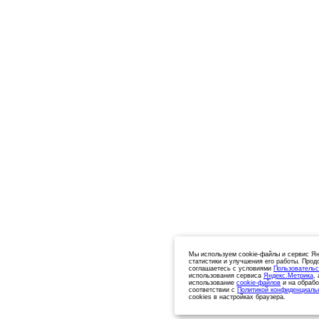
Мы используем cookie-файлы и сервис Ян
статистики и улучшения его работы. Прод
соглашаетесь с условиями
Пользовательс
использования сервиса
Яндекс.Метрика
,
использование
cookie-файлов
и на обрабо
соответствии с
Политикой конфиденциаль
cookies в настройках браузера.