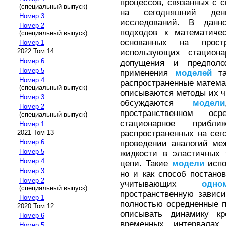
процессов, связанных с 
(специальный выпуск)
на сегодняшний ден
Номер 3
исследований. В данн
Номер 2
подходов к математич
(специальный выпуск)
основанных на прост
Номер 1
2022 Том 14
использующих стациона
Номер 6
допущения и предполо
Номер 5
применения
моделей
та
Номер 4
распространенные математ
(специальный выпуск)
описываются методы их ч
Номер 3
обсуждаются
модели
Номер 2
пространственном ос
(специальный выпуск)
стационарное приб
Номер 1
распространенных на сег
2021 Том 13
Номер 6
проведении аналогий ме
Номер 5
жидкости в эластичных 
Номер 4
цепи. Такие
модели
испо
Номер 3
но и как способ постано
Номер 2
учитывающих
одно
(специальный выпуск)
пространственную завис
Номер 1
полностью осредненные 
2020 Том 12
описывать динамику кр
Номер 6
временных интервалах,
Номер 5