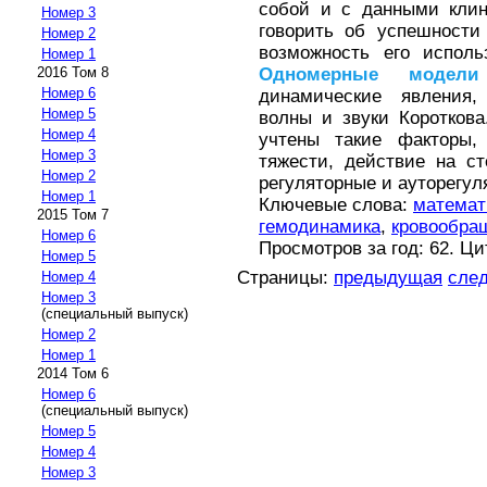
собой и с данными клин
Номер 3
говорить об успешности
Номер 2
возможность его исполь
Номер 1
Одномерные
модели
2016 Том 8
Номер 6
динамические явления,
Номер 5
волны и звуки Коротков
Номер 4
учтены такие факторы,
Номер 3
тяжести, действие на с
Номер 2
регуляторные и ауторегу
Номер 1
Ключевые слова:
математ
2015 Том 7
гемодинамика
,
кровообра
Номер 6
Просмотров за год: 62. Ц
Номер 5
Страницы:
предыдущая
сле
Номер 4
Номер 3
(специальный выпуск)
Номер 2
Номер 1
2014 Том 6
Номер 6
(специальный выпуск)
Номер 5
Номер 4
Номер 3