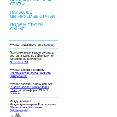
СТАТЬИ
НАИБОЛЕЕ
ЦИТИРУЕМЫЕ СТАТЬИ
ПОДАЧА СТАТЕЙ
ONLINE
Журнал индексируется в
Scopus
Полнотекстовая версия журнала
доступна также на сайте научной
электронной библиотеки
eLIBRARY.RU
Журнал входит в систему
Российского индекса научного
цитирования
.
Журнал включен в базу данных
Russian Science Citation Index
(RSCI)
на платформе Web of
Science
Международная
Междисциплинарная Конференция
"
Математика. Компьютер.
Образование
"