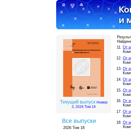
Результ
Найдено
От р
Комп
От р
Комп
От р
Комп
От р
Комп
От р
Комп
От р
Текущий выпуск
Номер
Комп
3, 2026 Том 18
От р
Комп
Все выпуски
От р
Комп
2026 Том 18