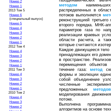
газодинамических вел
Номер 2
методом
наименьших
Номер 1
распределенных в област
2013 Том 5
потоков выполняется
мет
Номер 6
(специальный выпуск)
реконструкцией третьего
Номер 5
второго порядка. МНК-а
Номер 4
параметров газа по нап
Номер 3
реализации краевых усл
Номер 2
области расчета, а так
Номер 1
которые считаются изоте
2012 Том 4
Каждое движущееся тело 
Номер 4
принадлежащих его доме
Номер 3
в пространстве. Реализо
Номер 2
перемещения объектов 
Номер 1
течение газа:
метод
ско
2011 Том 3
формы и эволюции едино
Номер 4
собой объединение узл
Номер 3
Номер 2
численные экспериме
Номер 1
предложенных
методов
2010 Том 2
моделирования движени
Номер 4
потоке.
Номер 3
Выполнена программн
Номер 2
алгоритмов на основе тех