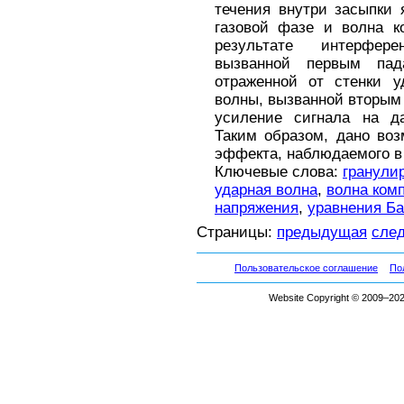
течения внутри засыпки
газовой фазе и волна 
результате интерфер
вызванной первым па
отраженной от стенки у
волны, вызванной вторы
усиление сигнала на да
Таким образом, дано воз
эффекта, наблюдаемого в
Ключевые слова:
гранули
ударная волна
,
волна ком
напряжения
,
уравнения Ба
Страницы:
предыдущая
сле
Пользовательское соглашение
По
Website Copyright © 2009–2