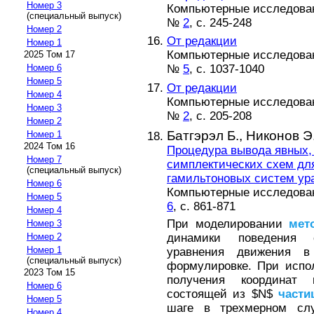
Номер 3
Компьютерные исследовани
(специальный выпуск)
№
2
, с. 245-248
Номер 2
От редакции
Номер 1
Компьютерные исследовани
2025 Том 17
№
5
, с. 1037-1040
Номер 6
Номер 5
От редакции
Номер 4
Компьютерные исследовани
Номер 3
№
2
, с. 205-208
Номер 2
Батгэрэл Б.,
Никонов Э.
Номер 1
2024 Том 16
Процедура вывода явных,
Номер 7
симплектических схем дл
(специальный выпуск)
гамильтоновых систем ур
Номер 6
Компьютерные исследовани
Номер 5
6
, с. 861-871
Номер 4
При моделировании
мет
Номер 3
динамики поведения
Номер 2
Номер 1
уравнения движения в
(специальный выпуск)
формулировке. При испо
2023 Том 15
получения координат
Номер 6
состоящей из $N$
части
Номер 5
шаге в трехмерном сл
Номер 4