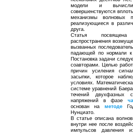
модели и вычислит
совершенствуются вплоть
механизмы волновых п
реализующиеся в различ
друга.
Статья посвящена
распространения возмуще
вызванных последовател
падающей по нормали к 
Постановка задачи следуе
соавторами. Целью рабо
причин усиления сигна
засыпки, которое набл
условиях. Математическ
системе уравнений Баера
течений двухфазных 
напряжений в фазе
ч
основан на
методе
Год
Нунциато.
В статье описана волно
внутри нее после воздейс
импульсов давления и