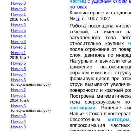
частиц
с ударным слоем в
Номер 3
потоках
Номер 2
Компьютерные исследовани
Номер 1
№
5
, с. 1007-1027
2016 Том 8
Номер 6
Работа посвящена числе
Номер 5
течений, а именно рас
Номер 4
затупленного тела по
Номер 3
относительно крупных
ч
Номер 2
после отражения от пове
Номер 1
слоя, двигаясь по инерц
2015 Том 7
Натурные и вычислитель
Номер 6
движение высокоине
Номер 5
образом изменяет структу
Номер 4
формирующиеся при этом
Номер 3
струи вызывают увеличен
(специальный выпуск)
поверхности и кратный рос
Номер 2
Построена математическ
Номер 1
2014 Том 6
тела сверхзвуковым по
Номер 6
частицами
. Решение си
(специальный выпуск)
Навье–Стокса в консерва
Номер 5
бессеточным
методом
Номер 4
аппроксимация частных
Номер 3