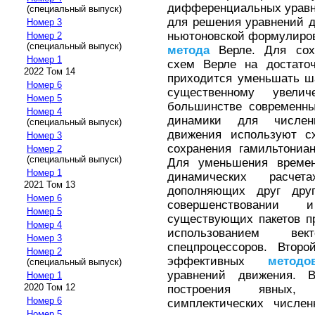
дифференциальных уравне
(специальный выпуск)
для решения уравнений 
Номер 3
ньютоновской формулиро
Номер 2
(специальный выпуск)
метода
Верле. Для сохр
Номер 1
схем Верле на достато
2022 Том 14
приходится уменьшать ша
Номер 6
существенному увели
Номер 5
большинстве современны
Номер 4
динамики для численн
(специальный выпуск)
движения используют 
Номер 3
сохранения гамильтониа
Номер 2
(специальный выпуск)
Для уменьшения времен
Номер 1
динамических расче
2021 Том 13
дополняющих друг дру
Номер 6
совершенствовании 
Номер 5
существующих пакетов п
Номер 4
использованием вект
Номер 3
спецпроцессоров. Второ
Номер 2
эффективных
методо
(специальный выпуск)
уравнений движения. 
Номер 1
2020 Том 12
построения явных
Номер 6
симплектических числе
Номер 5