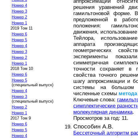
аппроксимации относит
Номер 4
решения уравнений дви
Номер 3
гамильтоновой форме. В
Номер 2
предложенной в рабо
Номер 1
положения: гамильто
2019 Том 11
движения, использование
Номер 6
Тейлора, использован
Номер 5
аппарата производя
Номер 4
геометрических свойс
Номер 3
эксперименты показа
Номер 2
симметричная симплект
Номер 1
точности сохраняет в 
2018 Том 10
свойства точного решен
Номер 6
Номер 5
шагу аппроксимации и бо
(специальный выпуск)
системы на большом и
Номер 4
численные схемы
метода
Номер 3
Ключевые слова:
гамильт
(специальный выпуск)
симплектические разност
Номер 2
молекулярная динамика
.
Номер 1
Просмотров за год: 11.
2017 Том 9
Номер 6
Способин А.В.
Номер 5
Бессеточный алгоритм ра
Номер 4