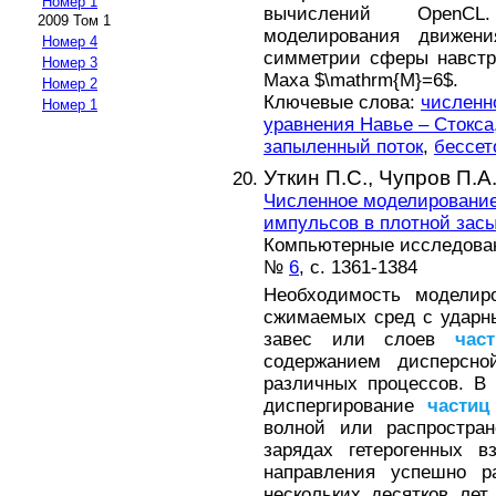
Номер 1
вычислений OpenCL
2009 Том 1
моделирования движен
Номер 4
симметрии сферы навстр
Номер 3
Маха $\mathrm{M}=6$.
Номер 2
Ключевые слова:
численн
Номер 1
уравнения Навье – Стокса
запыленный поток
,
бессет
Уткин П.С.,
Чупров П.А
Численное моделировани
импульсов в плотной зас
Компьютерные исследовани
№
6
, с. 1361-1384
Необходимость моделиро
сжимаемых сред с ударн
завес или слоев
част
содержанием дисперсно
различных процессов. В
диспергирование
частиц
волной или распростран
зарядах гетерогенных в
направления успешно р
нескольких десятков лет