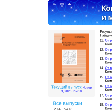
Результ
Найдено
От р
Комп
От р
Комп
От р
Комп
От р
Комп
От р
Комп
От р
Текущий выпуск
Номер
Комп
3, 2026 Том 18
От р
Комп
Все выпуски
От р
Комп
2026 Том 18