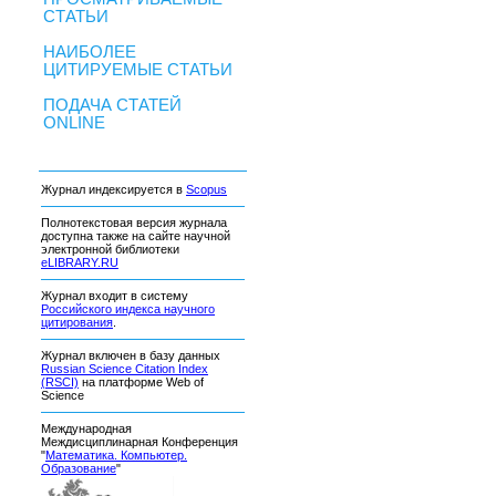
СТАТЬИ
НАИБОЛЕЕ
ЦИТИРУЕМЫЕ СТАТЬИ
ПОДАЧА СТАТЕЙ
ONLINE
Журнал индексируется в
Scopus
Полнотекстовая версия журнала
доступна также на сайте научной
электронной библиотеки
eLIBRARY.RU
Журнал входит в систему
Российского индекса научного
цитирования
.
Журнал включен в базу данных
Russian Science Citation Index
(RSCI)
на платформе Web of
Science
Международная
Междисциплинарная Конференция
"
Математика. Компьютер.
Образование
"